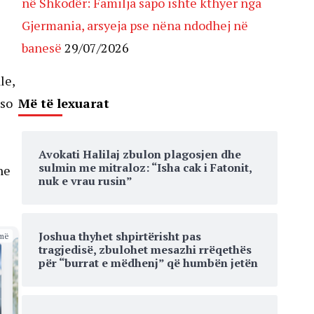
në Shkodër: Familja sapo ishte kthyer nga
Gjermania, arsyeja pse nëna ndodhej në
banesë
29/07/2026
le,
Më të lexuarat
aso
Avokati Halilaj zbulon plagosjen dhe
sulmin me mitraloz: “Isha cak i Fatonit,
he
nuk e vrau rusin”
Joshua thyhet shpirtërisht pas
më
tragjedisë, zbulohet mesazhi rrëqethës
për “burrat e mëdhenj” që humbën jetën