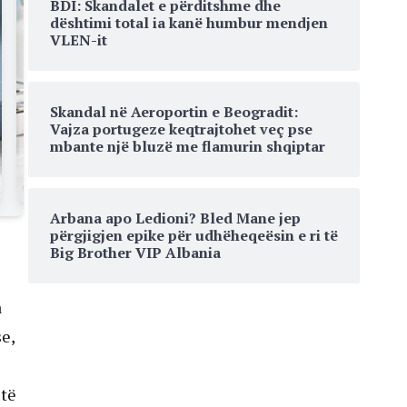
BDI: Skandalet e përditshme dhe
dështimi total ia kanë humbur mendjen
VLEN-it
Skandal në Aeroportin e Beogradit:
Vajza portugeze keqtrajtohet veç pse
mbante një bluzë me flamurin shqiptar
Arbana apo Ledioni? Bled Mane jep
përgjigjen epike për udhëheqeësin e ri të
Big Brother VIP Albania
a
se,
 të