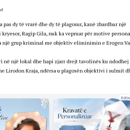
ad
 pas dy të vrarë dhe dy të plagosur, kanë zbardhur një
i kryesor, Ragip Gila, nuk ka vepruar për motive persona
ga një grup kriminal me objektiv eliminimin e Erogen V
i në një lokal dhe hapi zjarr drejt tavolinës ku ndodhej
e Lirodon Kraja, ndërsa u plagosën objektivi i sulmit d
Rekla