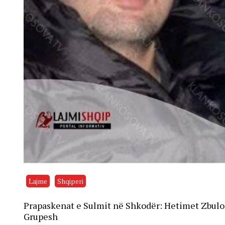
Lajme
Shqiperi
Prapaskenat e Sulmit në Shkodër: Hetimet Zbuloj
Grupesh