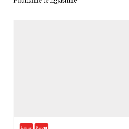
Publikime te ngjashme
Lajme
Rajoni