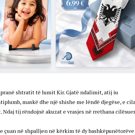
pranë shtratit të lumit Kir. Gjatë ndalimit, atij iu
ntiplumb, maskë dhe një shishe me lëndë djegëse, e cil
. Ndaj tij rëndojnë akuzat e vrasjes në rrethana cilësue
he çuan në shpalljen në kërkim të dy bashkëpunëtorëve