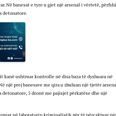
r. Në banesat e tyre u gjet një arsenal i vërtetë, përfsh
a detonatore.
it kanë ushtruar kontrolle në disa baza të dyshuara në
 Në një prej banesave me qira u zbuluan një tjetër arsena
a detonatore, 5 dronë me pajisjet përkatëse dhe një
ërguar në laboratorin kriminalistik për të përcaktuar në