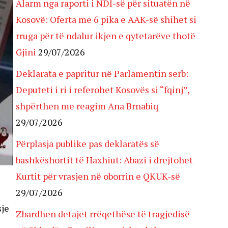
Alarm nga raporti i NDI-së për situatën në
Kosovë: Oferta me 6 pika e AAK-së shihet si
rruga për të ndalur ikjen e qytetarëve thotë
Gjini
29/07/2026
Deklarata e papritur në Parlamentin serb:
Deputeti i ri i referohet Kosovës si “fqinj”,
shpërthen me reagim Ana Brnabiq
29/07/2026
Përplasja publike pas deklaratës së
bashkëshortit të Haxhiut: Abazi i drejtohet
Kurtit për vrasjen në oborrin e QKUK-së
29/07/2026
sje
Zbardhen detajet rrëqethëse të tragjedisë