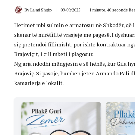
By
Lajmi Shqip
09/09/2025
1 minute, 40 seconds Re
Hetimet mbi sulmin e armatosur në Shkodër, që la
skenar të mirëfilltë vrasjeje me pagesë. I dyshuar
siç pretendoi fillimisht, por ishte kontraktuar n
Brajoviçit, i cili mbeti i plagosur.
Ngjarja ndodhi mëngjesin e së hënës, kur Gila hyr
Brajoviç. Si pasojë, humbën jetën Armando Pali dh
kamarierja e lokalit.