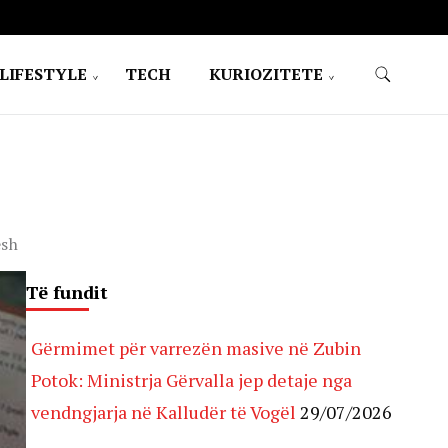
LIFESTYLE
TECH
KURIOZITETE
esh
Të fundit
Gërmimet për varrezën masive në Zubin
Potok: Ministrja Gërvalla jep detaje nga
vendngjarja në Kalludër të Vogël
29/07/2026