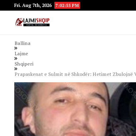
Fri. Aug 7th, 2026
7:02:57 PM
Lajmishqip.net
Lajmishqip
Ballina
Lajme
Shqiperi
Prapaskenat e Sulmit në Shkodër: Hetimet Zbulojnë 