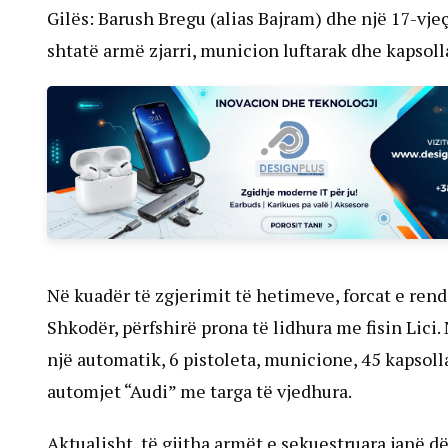
Gilës: Barush Bregu (alias Bajram) dhe një 17-vjeça
shtatë armë zjarri, municion luftarak dhe kapsoll
Në kuadër të zgjerimit të hetimeve, forcat e rend
Shkodër, përfshirë prona të lidhura me fisin Lici.
një automatik, 6 pistoleta, municione, 45 kapsoll
automjet “Audi” me targa të vjedhura.
Aktualisht, të gjitha armët e sekuestruara janë d