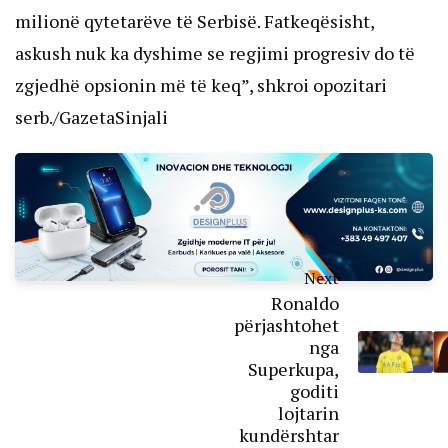
milionë qytetarëve të Serbisë. Fatkeqësisht,
askush nuk ka dyshime se regjimi progresiv do të
zgjedhë opsionin më të keq”, shkroi opozitari
serb./GazetaSinjali
Next
Ronaldo
përjashtohet
nga
Superkupa,
goditi
lojtarin
kundërshtar