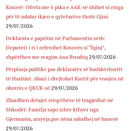
Kosovë: Oferta me 6 pika e AAK-së shihet si rruga
për të ndalur ikjen e qytetarëve thotë Gjini
29/07/2026
Deklarata e papritur në Parlamentin serb:
Deputeti i ri i referohet Kosovës si “fqinj”,
shpërthen me reagim Ana Brnabiq
29/07/2026
Përplasja publike pas deklaratës së bashkëshortit
të Haxhiut: Abazi i drejtohet Kurtit për vrasjen në
oborrin e QKUK-së
29/07/2026
Zbardhen detajet rrëqethëse të tragjedisë në
Shkodër: Familja sapo ishte kthyer nga
Gjermania, arsyeja pse nëna ndodhej në banesë
29/07/2026