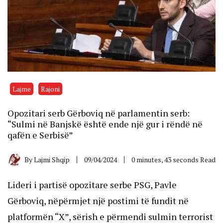
Lajme
Rajoni
Opozitari serb Gërboviq në parlamentin serb:
“Sulmi në Banjskë është ende një gur i rëndë në
qafën e Serbisë”
By
Lajmi Shqip
09/04/2024
0 minutes, 43 seconds Read
Lideri i partisë opozitare serbe PSG, Pavle
Gërboviq, nëpërmjet një postimi të fundit në
platformën “X”, sërish e përmendi sulmin terrorist