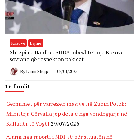
Kosovë
Lajme
Shtëpia e Bardhë: SHBA mbështet një Kosovë
sovrane që respekton pakicat
By
Lajmi Shqip
08/01/2025
Të fundit
Gërmimet për varrezën masive në Zubin Potok:
Ministrja Gërvalla jep detaje nga vendngjarja në
Kalludër të Vogël
29/07/2026
Alarm nga raporti i NDI-së për situatën në