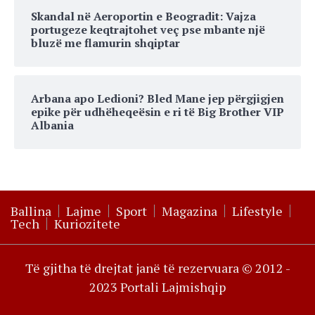
Skandal në Aeroportin e Beogradit: Vajza
portugeze keqtrajtohet veç pse mbante një
bluzë me flamurin shqiptar
Arbana apo Ledioni? Bled Mane jep përgjigjen
epike për udhëheqeësin e ri të Big Brother VIP
Albania
Ballina
Lajme
Sport
Magazina
Lifestyle
Tech
Kuriozitete
Të gjitha të drejtat janë të rezervuara © 2012 -
2023 Portali Lajmishqip