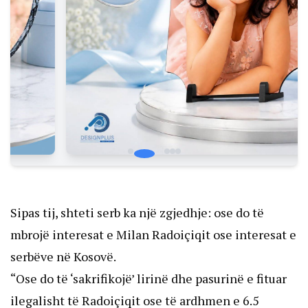
Sipas tij, shteti serb ka një zgjedhje: ose do të
mbrojë interesat e Milan Radoiçiqit ose interesat e
serbëve në Kosovë.
“Ose do të ‘sakrifikojë’ lirinë dhe pasurinë e fituar
ilegalisht të Radoiçiqit ose të ardhmen e 6.5