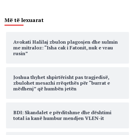
Më të lexuarat
Avokati Halilaj zbulon plagosjen dhe sulmin
me mitraloz: “Isha cak i Fatonit, nuk e vrau
rusin”
Joshua thyhet shpirtërisht pas tragjedisë,
zbulohet mesazhi rrëqethës për “burrat e
mëdhenj” që humbën jetën
BDI: Skandalet e përditshme dhe dështimi
total ia kanë humbur mendjen VLEN-it