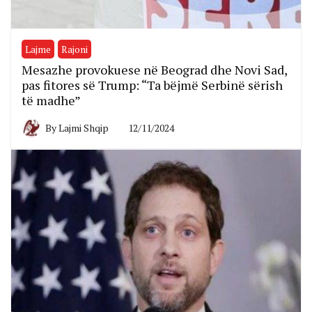
Lajme
Rajoni
Mesazhe provokuese në Beograd dhe Novi Sad,
pas fitores së Trump: “Ta bëjmë Serbinë sërish
të madhe”
By
Lajmi Shqip
12/11/2024