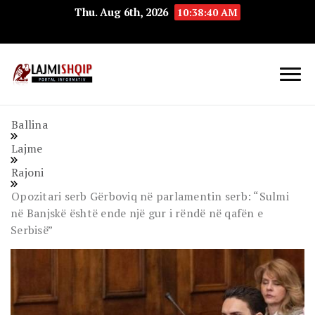
Thu. Aug 6th, 2026
10:38:41 AM
Lajmishqip.net
Lajmishqip
Ballina
Lajme
Rajoni
Opozitari serb Gërboviq në parlamentin serb: “Sulmi
në Banjskë është ende një gur i rëndë në qafën e
Serbisë”