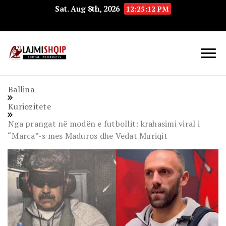
Sat. Aug 8th, 2026
12:25:13 PM
Lajmishqip.net
Lajmishqip
Ballina
Kuriozitete
Nga prangat në modën e futbollit: krahasimi viral i
“Marca”-s mes Maduros dhe Vedat Muriqit