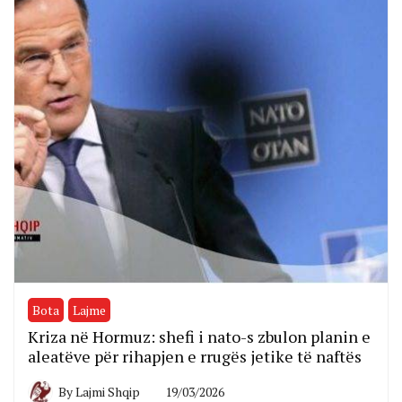
Bota
Lajme
Kriza në Hormuz: shefi i nato-s zbulon planin e
aleatëve për rihapjen e rrugës jetike të naftës
By
Lajmi Shqip
19/03/2026