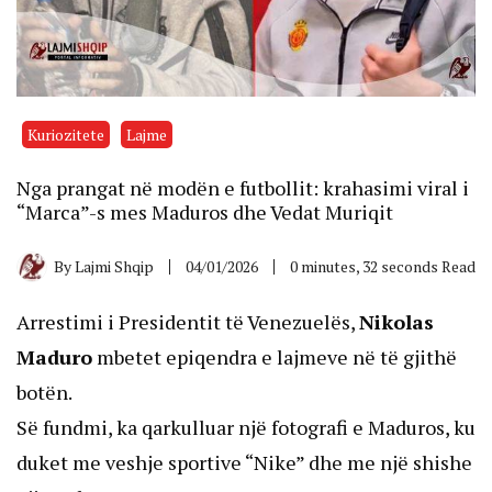
Kuriozitete
Lajme
Nga prangat në modën e futbollit: krahasimi viral i
“Marca”-s mes Maduros dhe Vedat Muriqit
By
Lajmi Shqip
04/01/2026
0 minutes, 32 seconds Read
Arrestimi i Presidentit të Venezuelës,
Nikolas
Maduro
mbetet epiqendra e lajmeve në të gjithë
botën.
Së fundmi, ka qarkulluar një fotografi e Maduros, ku
duket me veshje sportive “Nike” dhe me një shishe