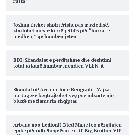
rusin”
Joshua thyhet shpirtërisht pas tragjedisë,
zbulohet mesazhi rrëqethës për “burrat e
mëdhenj” që humbën jetën
BDI: Skandalet e përditshme dhe dështimi
total ia kanë humbur mendjen VLEN-it
Skandal në Aeroportin e Beogradit: Vajza
portugeze keqtrajtohet veç pse mbante një
bluzë me flamurin shqiptar
Arbana apo Ledioni? Bled Mane jep përgjigjen
epike për udhëheqeësin e ri të Big Brother VIP