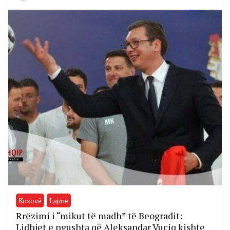
Kosovë
Lajme
Rrëzimi i “mikut të madh” të Beogradit:
Lidhjet e ngushta që Aleksandar Vuçiq kishte