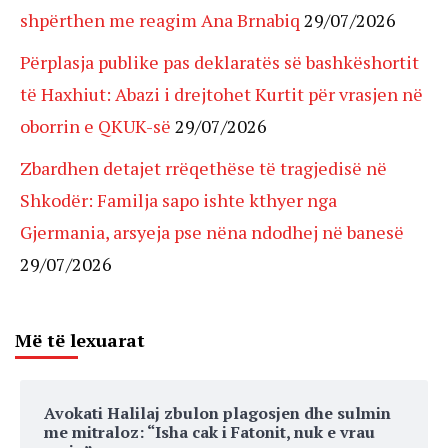
shpërthen me reagim Ana Brnabiq
29/07/2026
Përplasja publike pas deklaratës së bashkëshortit
të Haxhiut: Abazi i drejtohet Kurtit për vrasjen në
oborrin e QKUK-së
29/07/2026
Zbardhen detajet rrëqethëse të tragjedisë në
Shkodër: Familja sapo ishte kthyer nga
Gjermania, arsyeja pse nëna ndodhej në banesë
29/07/2026
Më të lexuarat
Avokati Halilaj zbulon plagosjen dhe sulmin
me mitraloz: “Isha cak i Fatonit, nuk e vrau