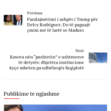
Previous
Paralajmërimi i ashpër i Trump për
Delcy Rodriguez: Do të paguajë
çmim më të lartë se Maduro
Next
Kosova nën “pushtetin” e ushtruesve
të detyrës: dhjetëra institucione
kyçe mbeten pa udhëheqës fuqiplotë
Publikime te ngjashme