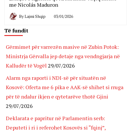
me Nicolás Maduron
By
Lajmi Shqip
03/01/2026
Të fundit
Gërmimet për varrezën masive në Zubin Potok:
Ministrja Gërvalla jep detaje nga vendngjarja në
Kalludër të Vogël
29/07/2026
Alarm nga raporti i NDI-së për situatën në
Kosovë: Oferta me 6 pika e AAK-së shihet si rruga
për të ndalur ikjen e qytetarëve thotë Gjini
29/07/2026
Deklarata e papritur në Parlamentin serb:
Deputeti i ri i referohet Kosovës si “fqinj”,