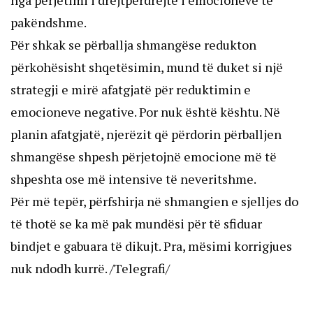
nga përjetimi i drejtpërdrejtë i emocioneve të
pakëndshme.
Për shkak se përballja shmangëse redukton
përkohësisht shqetësimin, mund të duket si një
strategji e mirë afatgjatë për reduktimin e
emocioneve negative. Por nuk është kështu. Në
planin afatgjatë, njerëzit që përdorin përballjen
shmangëse shpesh përjetojnë emocione më të
shpeshta ose më intensive të neveritshme.
Për më tepër, përfshirja në shmangien e sjelljes do
të thotë se ka më pak mundësi për të sfiduar
bindjet e gabuara të dikujt. Pra, mësimi korrigjues
nuk ndodh kurrë. /Telegrafi/