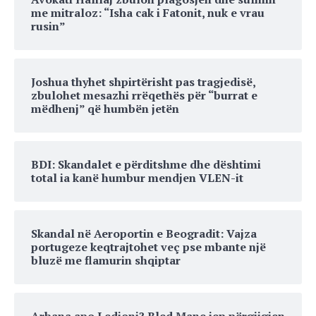
me mitraloz: “Isha cak i Fatonit, nuk e vrau
rusin”
Joshua thyhet shpirtërisht pas tragjedisë,
zbulohet mesazhi rrëqethës për “burrat e
mëdhenj” që humbën jetën
BDI: Skandalet e përditshme dhe dështimi
total ia kanë humbur mendjen VLEN-it
Skandal në Aeroportin e Beogradit: Vajza
portugeze keqtrajtohet veç pse mbante një
bluzë me flamurin shqiptar