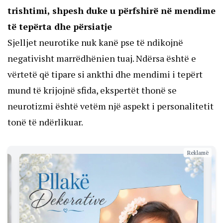
trishtimi, shpesh duke u përfshirë në mendime
të tepërta dhe përsiatje
Sjelljet neurotike nuk kanë pse të ndikojnë
negativisht marrëdhënien tuaj. Ndërsa është e
vërtetë që tipare si ankthi dhe mendimi i tepërt
mund të krijojnë sfida, ekspertët thonë se
neurotizmi është vetëm një aspekt i personalitetit
tonë të ndërlikuar.
Reklamë