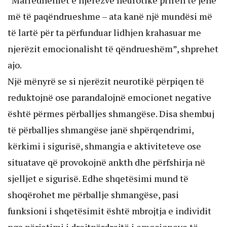
“Marrëdhëniet e njerëzve neurotikë priren të jenë
më të paqëndrueshme – ata kanë një mundësi më
të lartë për ta përfunduar lidhjen krahasuar me
njerëzit emocionalisht të qëndrueshëm”, shprehet
ajo.
Një mënyrë se si njerëzit neurotikë përpiqen të
reduktojnë ose parandalojnë emocionet negative
është përmes përballjes shmangëse. Disa shembuj
të përballjes shmangëse janë shpërqendrimi,
kërkimi i sigurisë, shmangia e aktiviteteve ose
situatave që provokojnë ankth dhe përfshirja në
sjelljet e sigurisë. Edhe shqetësimi mund të
shoqërohet me përballje shmangëse, pasi
funksioni i shqetësimit është mbrojtja e individit