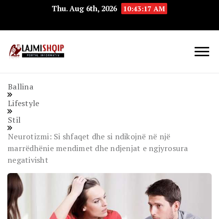
Thu. Aug 6th, 2026
10:43:18 AM
Lajmishqip.net
Lajmishqip
Ballina
Lifestyle
Stil
Neurotizmi: Si shfaqet dhe si ndikojnë në një
marrëdhënie mendimet dhe ndjenjat e ngjyrosura
negativisht