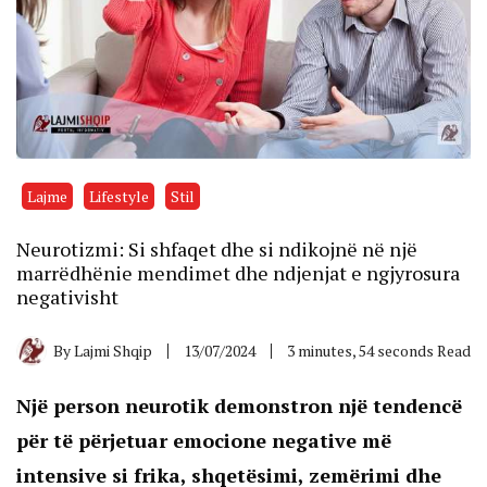
Lajme
Lifestyle
Stil
Neurotizmi: Si shfaqet dhe si ndikojnë në një
marrëdhënie mendimet dhe ndjenjat e ngjyrosura
negativisht
By
Lajmi Shqip
13/07/2024
3 minutes, 54 seconds Read
Një person neurotik demonstron një tendencë
për të përjetuar emocione negative më
intensive si frika, shqetësimi, zemërimi dhe