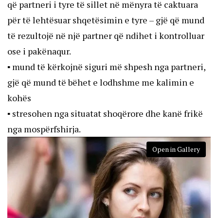
që partneri i tyre të sillet në mënyra të caktuara
për të lehtësuar shqetësimin e tyre – gjë që mund
të rezultojë në një partner që ndihet i kontrolluar
ose i pakënaqur.
▪ mund të kërkojnë siguri më shpesh nga partneri,
gjë që mund të bëhet e lodhshme me kalimin e
kohës
▪ stresohen nga situatat shoqërore dhe kanë frikë
nga mospërfshirja.
Open in Gallery