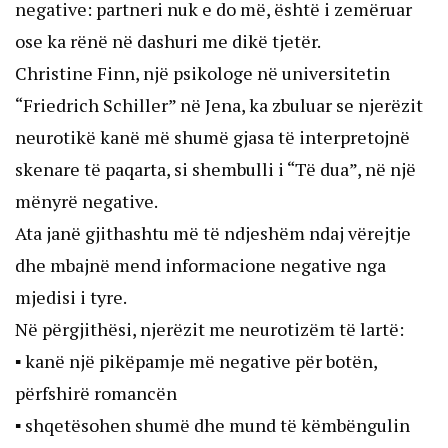
negative: partneri nuk e do më, është i zemëruar
ose ka rënë në dashuri me dikë tjetër.
Christine Finn, një psikologe në universitetin
“Friedrich Schiller” në Jena, ka zbuluar se njerëzit
neurotikë kanë më shumë gjasa të interpretojnë
skenare të paqarta, si shembulli i “Të dua”, në një
mënyrë negative.
Ata janë gjithashtu më të ndjeshëm ndaj vërejtje
dhe mbajnë mend informacione negative nga
mjedisi i tyre.
Në përgjithësi, njerëzit me neurotizëm të lartë:
▪ kanë një pikëpamje më negative për botën,
përfshirë romancën
▪ shqetësohen shumë dhe mund të këmbëngulin