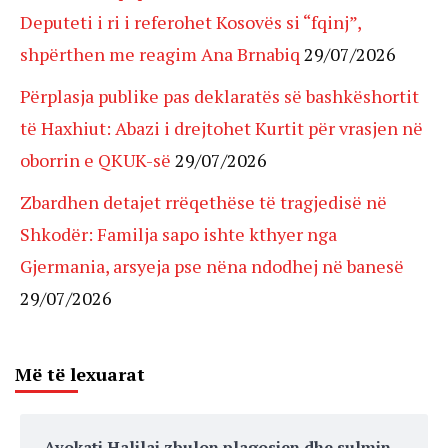
Deputeti i ri i referohet Kosovës si “fqinj”,
shpërthen me reagim Ana Brnabiq
29/07/2026
Përplasja publike pas deklaratës së bashkëshortit
të Haxhiut: Abazi i drejtohet Kurtit për vrasjen në
oborrin e QKUK-së
29/07/2026
Zbardhen detajet rrëqethëse të tragjedisë në
Shkodër: Familja sapo ishte kthyer nga
Gjermania, arsyeja pse nëna ndodhej në banesë
29/07/2026
Më të lexuarat
Avokati Halilaj zbulon plagosjen dhe sulmin