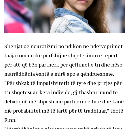
Shenjat që neurotizmi po ndikon në ndërveprimet
tuaja romantike përfshijnë shqetësimin e tepërt
për atë që bën partneri, për qëllimet e tij dhe nëse
marrëdhënia është e mirë apo e qëndrueshme.
“Për shkak të impulsivitetit të tyre dhe prirjes për
t’u shqetësuar, këta individë, gjithashtu mund të
debatojnë më shpesh me partnerin e tyre dhe kanë
një probabilitet më të lartë për të tradhtuar,” thotë
Finn.