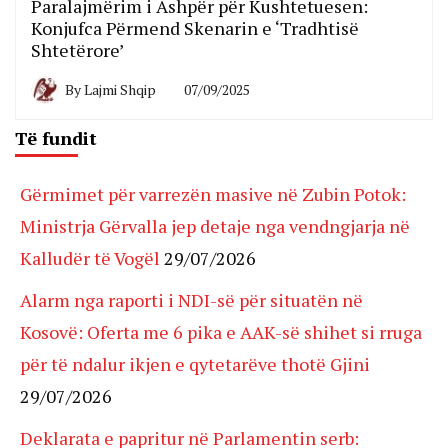
Paralajmërim i Ashpër për Kushtetuesen:
Konjufca Përmend Skenarin e ‘Tradhtisë
Shtetërore’
By
Lajmi Shqip
07/09/2025
Të fundit
Gërmimet për varrezën masive në Zubin Potok:
Ministrja Gërvalla jep detaje nga vendngjarja në
Kalludër të Vogël
29/07/2026
Alarm nga raporti i NDI-së për situatën në
Kosovë: Oferta me 6 pika e AAK-së shihet si rruga
për të ndalur ikjen e qytetarëve thotë Gjini
29/07/2026
Deklarata e papritur në Parlamentin serb: