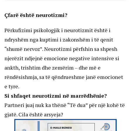
Çfarë është neurotizmi?
Përkufizimi psikologjik i neurotizmit është i
ndryshëm nga kuptimi i zakonshëm i të qenit
“shumë nervoz”. Neurotizmi përfshin sa shpesh
njerëzit ndjejnë emocione negative intensive si
ankth, trishtim dhe zemërim – dhe më e
rëndësishmja, sa të qëndrueshme janë emocionet
e tyre.
Si shfaqet neurotizmi në marrëdhënie?
Partneri juaj nuk ka thënë “Të dua” për një kohë të
gjatë. Cila është arsyeja?