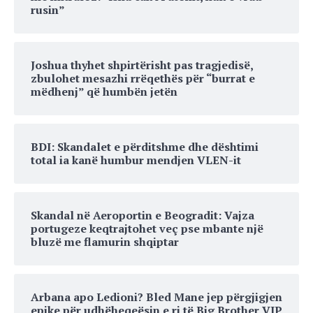
rusin”
Joshua thyhet shpirtërisht pas tragjedisë,
zbulohet mesazhi rrëqethës për “burrat e
mëdhenj” që humbën jetën
BDI: Skandalet e përditshme dhe dështimi
total ia kanë humbur mendjen VLEN-it
Skandal në Aeroportin e Beogradit: Vajza
portugeze keqtrajtohet veç pse mbante një
bluzë me flamurin shqiptar
Arbana apo Ledioni? Bled Mane jep përgjigjen
epike për udhëheqeësin e ri të Big Brother VIP