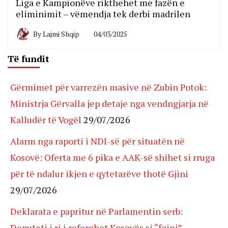
Liga e Kampionëve rikthehet me fazën e
eliminimit – vëmendja tek derbi madrilen
By
Lajmi Shqip
04/03/2025
Të fundit
Gërmimet për varrezën masive në Zubin Potok:
Ministrja Gërvalla jep detaje nga vendngjarja në
Kalludër të Vogël
29/07/2026
Alarm nga raporti i NDI-së për situatën në
Kosovë: Oferta me 6 pika e AAK-së shihet si rruga
për të ndalur ikjen e qytetarëve thotë Gjini
29/07/2026
Deklarata e papritur në Parlamentin serb:
Deputeti i ri i referohet Kosovës si “fqinj”,