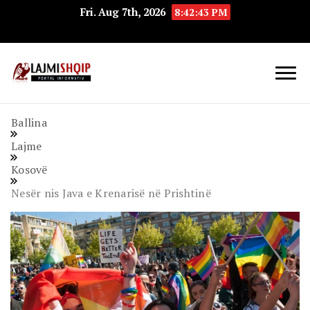
Fri. Aug 7th, 2026
8:42:44 PM
Lajmishqip.net
Lajmishqip
Ballina
Lajme
Kosovë
Nesër nis Java e Krenarisë në Prishtinë