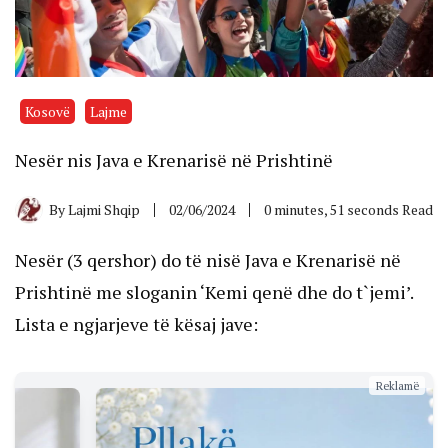
Kosovë
Lajme
Nesër nis Java e Krenarisë në Prishtinë
By
Lajmi Shqip
02/06/2024
0 minutes, 51 seconds Read
Nesër (3 qershor) do të nisë Java e Krenarisë në
Prishtinë me sloganin ‘Kemi qenë dhe do t`jemi’.
Lista e ngjarjeve të kësaj jave:
Reklamë