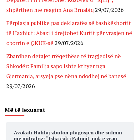
shpërthen me reagim Ana Brnabiq
29/07/2026
Përplasja publike pas deklaratës së bashkëshortit
të Haxhiut: Abazi i drejtohet Kurtit për vrasjen në
oborrin e QKUK-së
29/07/2026
Zbardhen detajet rrëqethëse të tragjedisë në
Shkodër: Familja sapo ishte kthyer nga
Gjermania, arsyeja pse nëna ndodhej në banesë
29/07/2026
Më të lexuarat
Avokati Halilaj zbulon plagosjen dhe sulmin
me mitraloz: “Isha cak i Fatonit, nuk e vrau