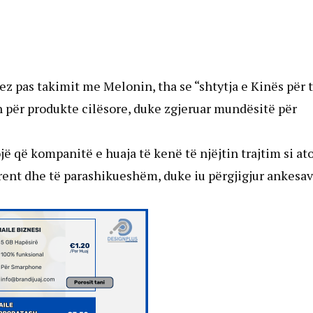
ez pas takimit me Melonin, tha se “shtytja e Kinës për 
 për produkte cilësore, duke zgjeruar mundësitë për
ojë që kompanitë e huaja të kenë të njëjtin trajtim si at
arent dhe të parashikueshëm, duke iu përgjigjur ankesa