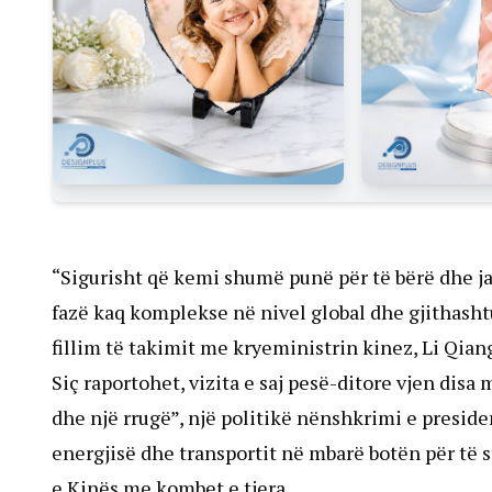
“Sigurisht që kemi shumë punë për të bërë dhe j
fazë kaq komplekse në nivel global dhe gjithash
fillim të takimit me kryeministrin kinez, Li Qian
Siç raportohet, vizita e saj pesë-ditore vjen disa 
dhe një rrugë”, një politikë nënshkrimi e preside
energjisë dhe transportit në mbarë botën për të s
e Kinës me kombet e tjera.