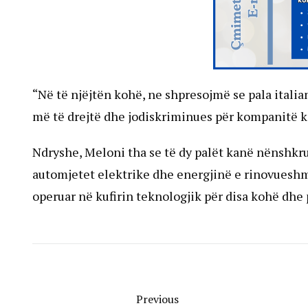
“Në të njëjtën kohë, ne shpresojmë se pala italia
më të drejtë dhe jodiskriminues për kompanitë kin
Ndryshe, Meloni tha se të dy palët kanë nënshk
automjetet elektrike dhe energjinë e rinovueshme,
operuar në kufirin teknologjik për disa kohë dhe 
Previous