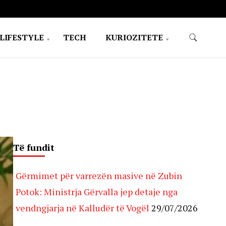
LIFESTYLE
TECH
KURIOZITETE
Të fundit
Gërmimet për varrezën masive në Zubin
Potok: Ministrja Gërvalla jep detaje nga
vendngjarja në Kalludër të Vogël
29/07/2026