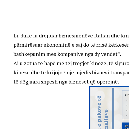
Li, duke iu drejtuar biznesmenëve italian dhe kin
përmirësuar ekonominë e saj do të rrisë kërkesën
bashkëpunim mes kompanive nga dy vendet”.
Ai u zotua të hapë më tej tregjet kineze, të sigur
kineze dhe të krijojnë një mjedis biznesi transp
të dëgjuara shpesh nga bizneset që operojnë.