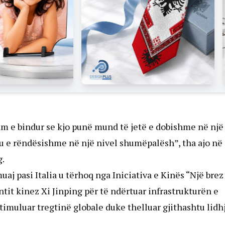
am e bindur se kjo punë mund të jetë e dobishme në një
tu e rëndësishme në një nivel shumëpalësh”, tha ajo në
g.
muaj pasi Italia u tërhoq nga Iniciativa e Kinës “Një brez
ntit kinez Xi Jinping për të ndërtuar infrastrukturën e
timuluar tregtinë globale duke thelluar gjithashtu lidh