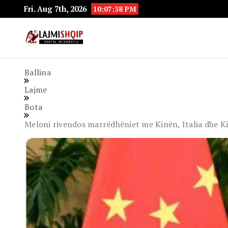
Fri. Aug 7th, 2026
10:07:39 PM
Lajmishqip.net
Lajmishqip
Ballina
Lajme
Bota
Meloni rivendos marrëdhëniet me Kinën, Italia dhe K