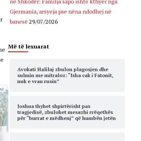
në Shkodër: Familja sapo ishte kthyer nga
Gjermania, arsyeja pse nëna ndodhej në
r
banesë
29/07/2026
Më të lexuarat
me
ze
Avokati Halilaj zbulon plagosjen dhe
sulmin me mitraloz: “Isha cak i Fatonit,
nuk e vrau rusin”
më
Joshua thyhet shpirtërisht pas
tragjedisë, zbulohet mesazhi rrëqethës
për “burrat e mëdhenj” që humbën jetën