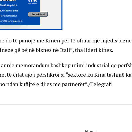
ne do të punojë me Kinën për të ofruar një mjedis bizne
eze që bëjnë biznes në Itali”, tha lideri kinez.
ruar një memorandum bashkëpunimi industrial që përfs
 të cilat ajo i përshkroi si “sektorë ku Kina tashmë ka
po ndan kufijtë e dijes me partnerët”.
/
Telegrafi
Next