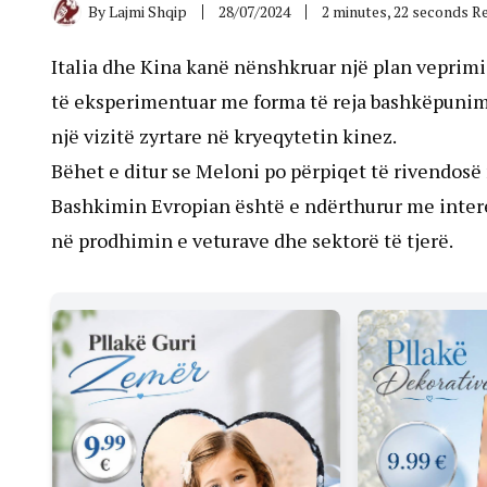
By
Lajmi Shqip
28/07/2024
2 minutes, 22 seconds R
Italia dhe Kina kanë nënshkruar një plan veprimi 
të eksperimentuar me forma të reja bashkëpunimi,
një vizitë zyrtare në kryeqytetin kinez.
Bëhet e ditur se Meloni po përpiqet të rivendosë
Bashkimin Evropian është e ndërthurur me inter
në prodhimin e veturave dhe sektorë të tjerë.