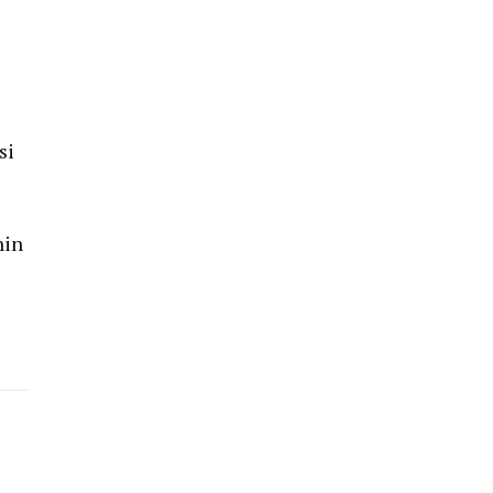
si
hin