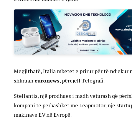
Megjithatë, Italia mbetet e prirur për të ndjeku
shkruan
euronews
, përcjell Telegrafi.
Stellantis, një prodhues i madh veturash që përfshi
kompani të përbashkët me Leapmotor, një startup k
makinave EV në Evropë.