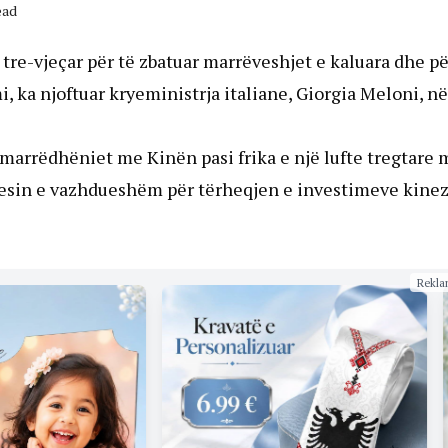
ead
tre-vjeçar për të zbatuar marrëveshjet e kaluara dhe pë
 ka njoftuar kryeministrja italiane, Giorgia Meloni, në
 marrëdhëniet me Kinën pasi frika e një lufte tregtare 
esin e vazhdueshëm për tërheqjen e investimeve kine
Rekla