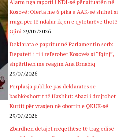
Alarm nga raporti i NDI-së për situatën në
Kosovë: Oferta me 6 pika e AAK-së shihet si
rruga për të ndalur ikjen e qytetarëve thotë
Gjini
29/07/2026
Deklarata e papritur në Parlamentin serb:
Deputeti i ri i referohet Kosovës si “fqinj”,
shpërthen me reagim Ana Brnabiq
29/07/2026
Përplasja publike pas deklaratës së
bashkëshortit të Haxhiut: Abazi i drejtohet
Kurtit për vrasjen në oborrin e QKUK-së
29/07/2026
Zbardhen detajet rrëqethëse të tragjedisë