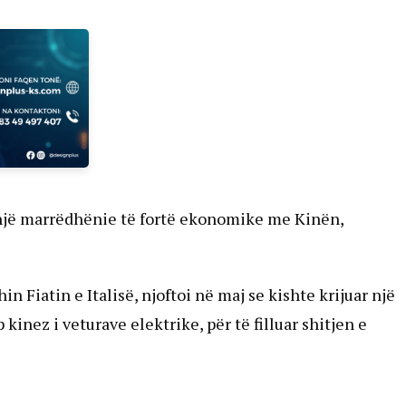
r një marrëdhënie të fortë ekonomike me Kinën,
n Fiatin e Italisë, njoftoi në maj se kishte krijuar një
inez i veturave elektrike, për të filluar shitjen e