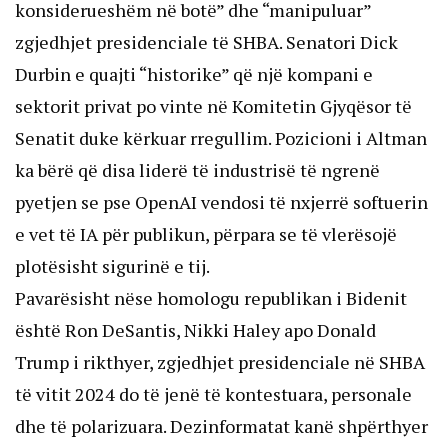
konsiderueshëm në botë” dhe “manipuluar”
zgjedhjet presidenciale të SHBA. Senatori Dick
Durbin e quajti “historike” që një kompani e
sektorit privat po vinte në Komitetin Gjyqësor të
Senatit duke kërkuar rregullim. Pozicioni i Altman
ka bërë që disa liderë të industrisë të ngrenë
pyetjen se pse OpenAI vendosi të nxjerrë softuerin
e vet të IA për publikun, përpara se të vlerësojë
plotësisht sigurinë e tij.
Pavarësisht nëse homologu republikan i Bidenit
është Ron DeSantis, Nikki Haley apo Donald
Trump i rikthyer, zgjedhjet presidenciale në SHBA
të vitit 2024 do të jenë të kontestuara, personale
dhe të polarizuara. Dezinformatat kanë shpërthyer