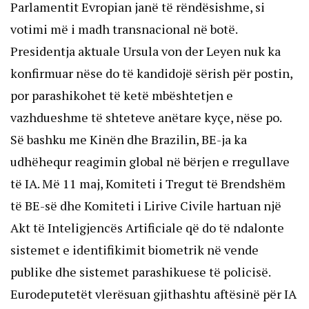
Parlamentit Evropian janë të rëndësishme, si
votimi më i madh transnacional në botë.
Presidentja aktuale Ursula von der Leyen nuk ka
konfirmuar nëse do të kandidojë sërish për postin,
por parashikohet të ketë mbështetjen e
vazhdueshme të shteteve anëtare kyçe, nëse po.
Së bashku me Kinën dhe Brazilin, BE-ja ka
udhëhequr reagimin global në bërjen e rregullave
të IA. Më 11 maj, Komiteti i Tregut të Brendshëm
të BE-së dhe Komiteti i Lirive Civile hartuan një
Akt të Inteligjencës Artificiale që do të ndalonte
sistemet e identifikimit biometrik në vende
publike dhe sistemet parashikuese të policisë.
Eurodeputetët vlerësuan gjithashtu aftësinë për IA