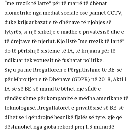
“me rrezik të lartë” për të marrë të dhënat
biometrike nga mediat sociale ose pamjet CCTV,
duke krijuar bazat e të dhënave të njohjes së
fytyrës, si një shkelje e madhe e privatësisë dhe e
të drejtave të njeriut. Kjo listë “me rrezik të lartë”
do të përfshijë sisteme të IA, të krijuara për të
ndikuar tek votuesit në fushatat politike.
Siç u pa me Rregulloren e Përgjithshme të BE-së
për Mbrojtjen e të Dhënave (GDPR) në 2018, Akti i
IA-së së BE-së mund të bëhet një sfidë e
rëndësishme për kompanitë e mëdha amerikane të
teknologjisë. Rregullatorët e privatësisë së BE-së
dihet se i qëndrojnë besnikë fjalës së tyre, gjë që
dëshmohet nga gjoba rekord prej 1.3 miliardë