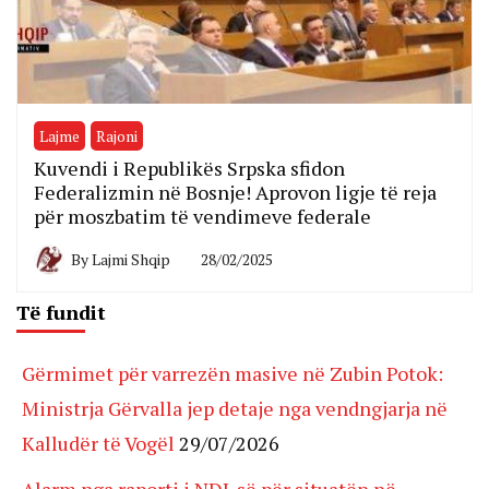
Lajme
Rajoni
Kuvendi i Republikës Srpska sfidon
Federalizmin në Bosnje! Aprovon ligje të reja
për moszbatim të vendimeve federale
By
Lajmi Shqip
28/02/2025
Të fundit
Gërmimet për varrezën masive në Zubin Potok:
Ministrja Gërvalla jep detaje nga vendngjarja në
Kalludër të Vogël
29/07/2026