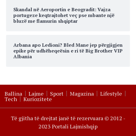
Skandal në Aeroportin e Beogradit: Vajza
portugeze keqtrajtohet veç pse mbante një
bluzë me flamurin shqiptar
Arbana apo Ledioni? Bled Mane jep përgjigjen
epike për udhëheqeësin e ri të Big Brother VIP
Albania
Ballina
Lajme
Sport
Magazina
Lifestyle
Tech
Kuriozitete
Të gjitha të drejtat janë të rezervuara © 2012 -
2023 Portali Lajmishqip