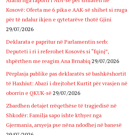
Alarm nga raporti i NDI-së për situatën në
Kosovë: Oferta me 6 pika e AAK-së shihet si rruga
për të ndalur ikjen e qytetarëve thotë Gjini
29/07/2026
Deklarata e papritur në Parlamentin serb:
Deputeti i ri i referohet Kosovës si “fqinj”,
shpërthen me reagim Ana Brnabiq
29/07/2026
Përplasja publike pas deklaratës së bashkëshortit
të Haxhiut: Abazi i drejtohet Kurtit për vrasjen në
oborrin e QKUK-së
29/07/2026
Zbardhen detajet rrëqethëse të tragjedisë në
Shkodër: Familja sapo ishte kthyer nga
Gjermania, arsyeja pse nëna ndodhej në banesë
29/07/2026