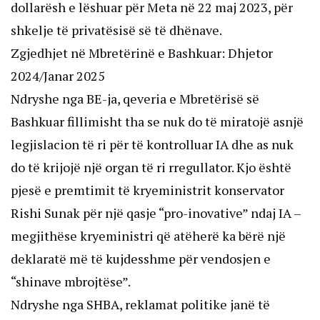
dollarësh e lëshuar për Meta në 22 maj 2023, për
shkelje të privatësisë së të dhënave.
Zgjedhjet në Mbretërinë e Bashkuar: Dhjetor
2024/Janar 2025
Ndryshe nga BE-ja, qeveria e Mbretërisë së
Bashkuar fillimisht tha se nuk do të miratojë asnjë
legjislacion të ri për të kontrolluar IA dhe as nuk
do të krijojë një organ të ri rregullator. Kjo është
pjesë e premtimit të kryeministrit konservator
Rishi Sunak për një qasje “pro-inovative” ndaj IA –
megjithëse kryeministri që atëherë ka bërë një
deklaratë më të kujdesshme për vendosjen e
“shinave mbrojtëse”.
Ndryshe nga SHBA, reklamat politike janë të