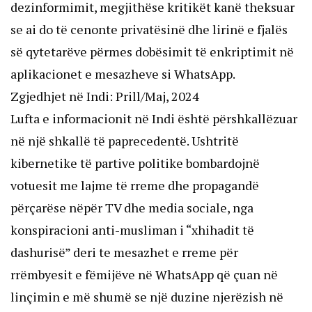
dezinformimit, megjithëse kritikët kanë theksuar
se ai do të cenonte privatësinë dhe lirinë e fjalës
së qytetarëve përmes dobësimit të enkriptimit në
aplikacionet e mesazheve si WhatsApp.
Zgjedhjet në Indi: Prill/Maj, 2024
Lufta e informacionit në Indi është përshkallëzuar
në një shkallë të paprecedentë. Ushtritë
kibernetike të partive politike bombardojnë
votuesit me lajme të rreme dhe propagandë
përçarëse nëpër TV dhe media sociale, nga
konspiracioni anti-musliman i “xhihadit të
dashurisë” deri te mesazhet e rreme për
rrëmbyesit e fëmijëve në WhatsApp që çuan në
linçimin e më shumë se një duzine njerëzish në