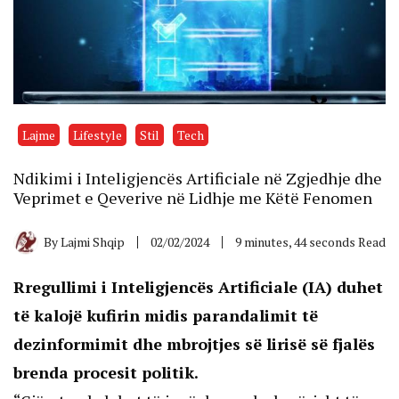
Lajme
Lifestyle
Stil
Tech
Ndikimi i Inteligjencës Artificiale në Zgjedhje dhe
Veprimet e Qeverive në Lidhje me Këtë Fenomen
By
Lajmi Shqip
02/02/2024
9 minutes, 44 seconds Read
Rregullimi i Inteligjencës Artificiale (IA) duhet
të kalojë kufirin midis parandalimit të
dezinformimit dhe mbrojtjes së lirisë së fjalës
brenda procesit politik.