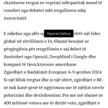
ekzistuese tregon se veprimi ndërpartiak mund të
vonohet nga debatet mbi rregulloren ndaj
inovacionit.
E ndjekur nga afër nga Kina, SHBA është një lider
Open in Gallery
global në zhvillimin e IA. Shumë besojnë se
përgjegjësia për rregullimin e saj duhet të
ilustrohet nga OpenAI, DeepMind i Google dhe
kompani të tjera kryesore amerikane.
Zgjedhjet e Bashkimit Evropian: 6-9 qershor 2024
Si një bllok tregtar dhe jo një shtet, zgjedhjet e BE-
së nuk kanë qenë të ngjyrosura me të njëjtat nivele
polarizimi dhe dezinformimi. Por me më shumë se
400 milionë votues me të drejtë vote, zgjedhjet e