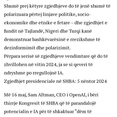
Shumë prej këtyre zgjedhjeve do të jenë shumë të
polarizuara përtej linjave politike, socio-
ekonomike dhe etnike e fetare – dhe zgjedhjet e
fundit në Tajlandë, Nigeri dhe Turqi kanë
demonstruar bashkëvarësinë e rrezikshme të
dezinformimit dhe polarizimit.
Përpara serisë së zgjedhjeve vendimtare që do të
zhvillohen në vitin 2024, ja se si qeveri të
ndryshme po rregullojnë IA.
Zgjedhjet presidenciale në SHBA: 5 nëntor 2024
Më 16 maj, Sam Altman, CEO i OpenAI, i bëri
thirrje Kongresit të SHBA që të parandalojë
potencialin e IA për të shkaktuar “dëm të