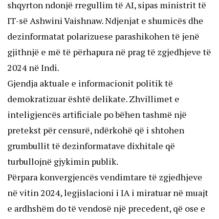
shqyrton ndonjë rregullim të AI, sipas ministrit të
IT-së Ashwini Vaishnaw. Ndjenjat e shumicës dhe
dezinformatat polarizuese parashikohen të jenë
gjithnjë e më të përhapura në prag të zgjedhjeve të
2024 në Indi.
Gjendja aktuale e informacionit politik të
demokratizuar është delikate. Zhvillimet e
inteligjencës artificiale po bëhen tashmë një
pretekst për censurë, ndërkohë që i shtohen
grumbullit të dezinformatave dixhitale që
turbullojnë gjykimin publik.
Përpara konvergjencës vendimtare të zgjedhjeve
në vitin 2024, legjislacioni i IA i miratuar në muajt
e ardhshëm do të vendosë një precedent, që ose e