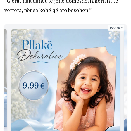
“Gjërat nuk duhet të jenë domosdoshmërisht të
vërteta, për sa kohë që ato besohen.”
Reklamë