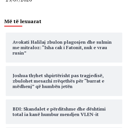
Më të lexuarat
Avokati Halilaj zbulon plagosjen dhe sulmin
me mitraloz: “Isha cak i Fatonit, nuk e vrau
rusin”
Joshua thyhet shpirtërisht pas tragjedisë,
zbulohet mesazhi rrëqethës për “burrat e
mëdhenj” që humbën jetën
BDI: Skandalet e përditshme dhe dështimi
total ia kanë humbur mendjen VLEN-it