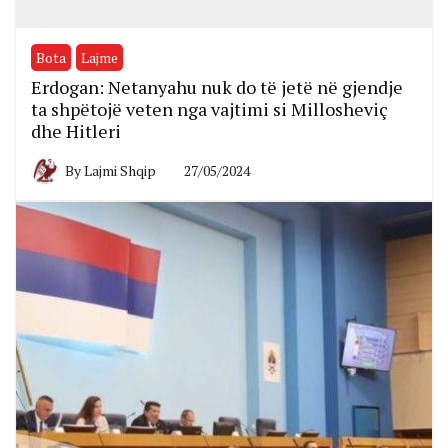
Bota
Lajme
Erdogan: Netanyahu nuk do të jetë në gjendje
ta shpëtojë veten nga vajtimi si Millosheviç
dhe Hitleri
By
Lajmi Shqip
27/05/2024