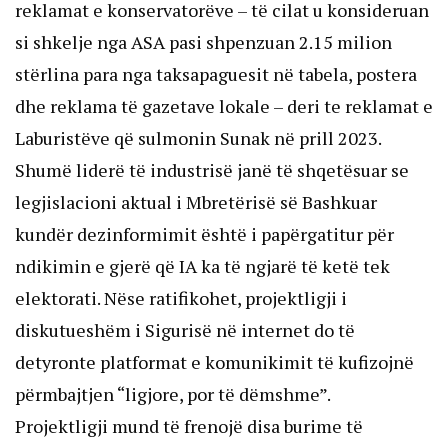
reklamat e konservatorëve – të cilat u konsideruan
si shkelje nga ASA pasi shpenzuan 2.15 milion
stërlina para nga taksapaguesit në tabela, postera
dhe reklama të gazetave lokale – deri te reklamat e
Laburistëve që sulmonin Sunak në prill 2023.
Shumë liderë të industrisë janë të shqetësuar se
legjislacioni aktual i Mbretërisë së Bashkuar
kundër dezinformimit është i papërgatitur për
ndikimin e gjerë që IA ka të ngjarë të ketë tek
elektorati. Nëse ratifikohet, projektligji i
diskutueshëm i Sigurisë në internet do të
detyronte platformat e komunikimit të kufizojnë
përmbajtjen “ligjore, por të dëmshme”.
Projektligji mund të frenojë disa burime të