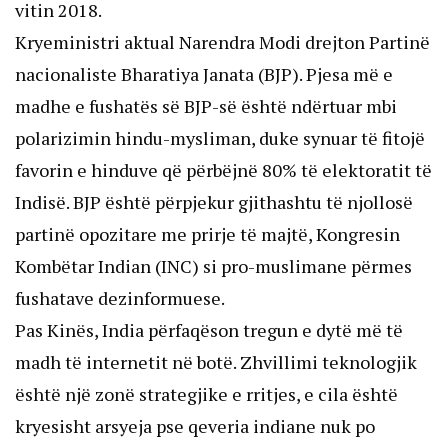
vitin 2018.
Kryeministri aktual Narendra Modi drejton Partinë
nacionaliste Bharatiya Janata (BJP). Pjesa më e
madhe e fushatës së BJP-së është ndërtuar mbi
polarizimin hindu-mysliman, duke synuar të fitojë
favorin e hinduve që përbëjnë 80% të elektoratit të
Indisë. BJP është përpjekur gjithashtu të njollosë
partinë opozitare me prirje të majtë, Kongresin
Kombëtar Indian (INC) si pro-muslimane përmes
fushatave dezinformuese.
Pas Kinës, India përfaqëson tregun e dytë më të
madh të internetit në botë. Zhvillimi teknologjik
është një zonë strategjike e rritjes, e cila është
kryesisht arsyeja pse qeveria indiane nuk po