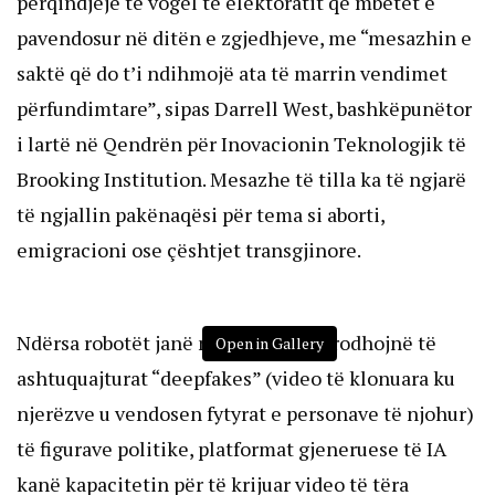
përqindjeje të vogël të elektoratit që mbetet e
pavendosur në ditën e zgjedhjeve, me “mesazhin e
saktë që do t’i ndihmojë ata të marrin vendimet
përfundimtare”, sipas Darrell West, bashkëpunëtor
i lartë në Qendrën për Inovacionin Teknologjik të
Brooking Institution. Mesazhe të tilla ka të ngjarë
të ngjallin pakënaqësi për tema si aborti,
emigracioni ose çështjet transgjinore.
Ndërsa robotët janë në gjendje të prodhojnë të
Open in Gallery
ashtuquajturat “deepfakes” (video të klonuara ku
njerëzve u vendosen fytyrat e personave të njohur)
të figurave politike, platformat gjeneruese të IA
kanë kapacitetin për të krijuar video të tëra