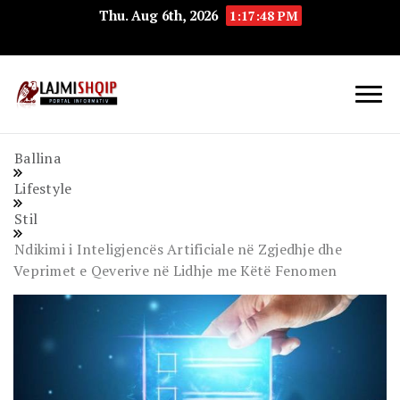
Thu. Aug 6th, 2026
1:17:49 PM
Lajmishqip.net
Lajmishqip
Ballina
Lifestyle
Stil
Ndikimi i Inteligjencës Artificiale në Zgjedhje dhe
Veprimet e Qeverive në Lidhje me Këtë Fenomen