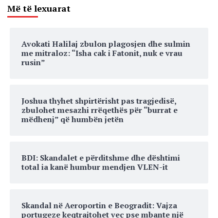
Më të lexuarat
Avokati Halilaj zbulon plagosjen dhe sulmin
me mitraloz: “Isha cak i Fatonit, nuk e vrau
rusin”
Joshua thyhet shpirtërisht pas tragjedisë,
zbulohet mesazhi rrëqethës për “burrat e
mëdhenj” që humbën jetën
BDI: Skandalet e përditshme dhe dështimi
total ia kanë humbur mendjen VLEN-it
Skandal në Aeroportin e Beogradit: Vajza
portugeze keqtrajtohet veç pse mbante një