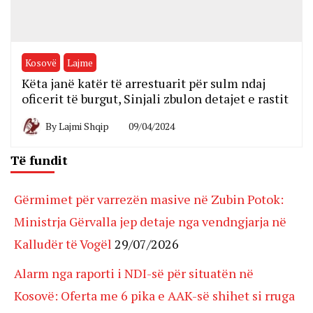
Kosovë
Lajme
Këta janë katër të arrestuarit për sulm ndaj
oficerit të burgut, Sinjali zbulon detajet e rastit
By
Lajmi Shqip
09/04/2024
Të fundit
Gërmimet për varrezën masive në Zubin Potok:
Ministrja Gërvalla jep detaje nga vendngjarja në
Kalludër të Vogël
29/07/2026
Alarm nga raporti i NDI-së për situatën në
Kosovë: Oferta me 6 pika e AAK-së shihet si rruga