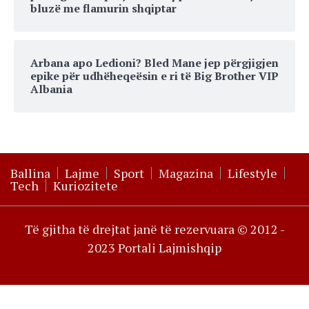
bluzë me flamurin shqiptar
Arbana apo Ledioni? Bled Mane jep përgjigjen
epike për udhëheqeësin e ri të Big Brother VIP
Albania
Ballina
Lajme
Sport
Magazina
Lifestyle
Tech
Kuriozitete
Të gjitha të drejtat janë të rezervuara © 2012 -
2023 Portali Lajmishqip