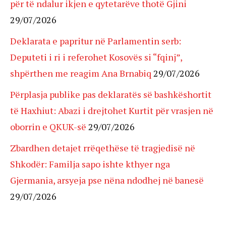
për të ndalur ikjen e qytetarëve thotë Gjini
29/07/2026
Deklarata e papritur në Parlamentin serb:
Deputeti i ri i referohet Kosovës si “fqinj”,
shpërthen me reagim Ana Brnabiq
29/07/2026
Përplasja publike pas deklaratës së bashkëshortit
të Haxhiut: Abazi i drejtohet Kurtit për vrasjen në
oborrin e QKUK-së
29/07/2026
Zbardhen detajet rrëqethëse të tragjedisë në
Shkodër: Familja sapo ishte kthyer nga
Gjermania, arsyeja pse nëna ndodhej në banesë
29/07/2026