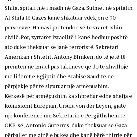
Shifa, spitali më i madh në Gaza. Sulmet në spitalin
Al Shifa të Gazës kanë shkatuar vdekjen e 90
personave. Hamasi pretendon se të vrarët ishin
civilë. Por, zyrtarët izraelitë i kanë hedhur poshtë
ato duke theksuar se janë terroristë. Sekretari
Amerikan i Shtetit, Antony Blinken, do të jetë të
premten në Izrael pas takimeve që do të zhvillojë
me liderët e Egjiptit dhe Arabisë Saudite në
përpjekje për të siguruar një armëpushim.
Kërkesë për armëpushim ka shprehur edhe shefja e
Komisionit Europian, Ursula von der Leyen, gjatë
një konference me Sekretarin e Përgjithshëm të
OKB-së, Antonio Guterres, duke theksuar se Gaza
përballet me zinë e bukës dhe kanë bërë thirrje për