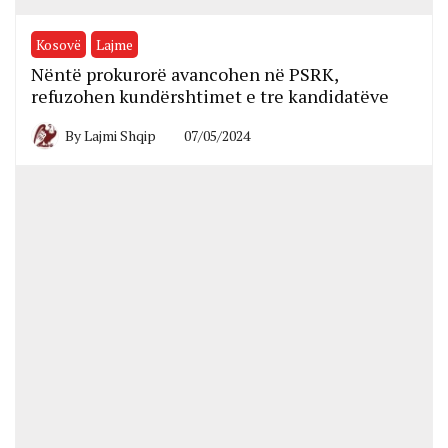
Kosovë
Lajme
Nëntë prokurorë avancohen në PSRK,
refuzohen kundërshtimet e tre kandidatëve
By
Lajmi Shqip
07/05/2024