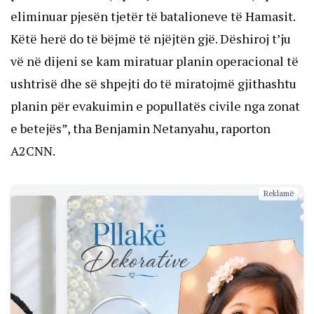
eliminuar pjesën tjetër të batalioneve të Hamasit.
Këtë herë do të bëjmë të njëjtën gjë. Dëshiroj t’ju
vë në dijeni se kam miratuar planin operacional të
ushtrisë dhe së shpejti do të miratojmë gjithashtu
planin për evakuimin e popullatës civile nga zonat
e betejës”, tha Benjamin Netanyahu, raporton
A2CNN.
Reklamë