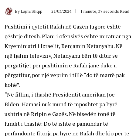
By
Lajmi Shqip
21/03/2024
1 minute, 37 seconds Read
Pushtimi i qytetit Rafah në Gazën Jugore është
çështje ditësh. Plani i ofensivës është miratuar nga
Kryeministri i Izraelit, Benjamin Netanyahu. Në
një fjalim televiziv, Netanyahu bëri të ditur se
përgatitjet për pushtimin e Rafah janë duke u
përgatitur, por një veprim i tillë “do të marrë pak
kohë”.
“Në fillim, i thashë Presidentit amerikan Joe
Biden: Hamasi nuk mund të mposhtet pa hyrë
ushtria në Rripin e Gazës. Në bisedën tonë të
fundit i thashë: Do të ishte e pamundur të
përfundonte fitorja pa hyrë në Rafah dhe kjo për të