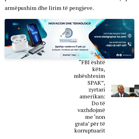
armëpushim dhe lirim të pengjeve.
Next
“FBI është
këtu,
mbështesim
SPAK”,
zyrtari
amerikan:
Do të
vazhdojmë
me ‘non
grata’ për të
korruptuarit