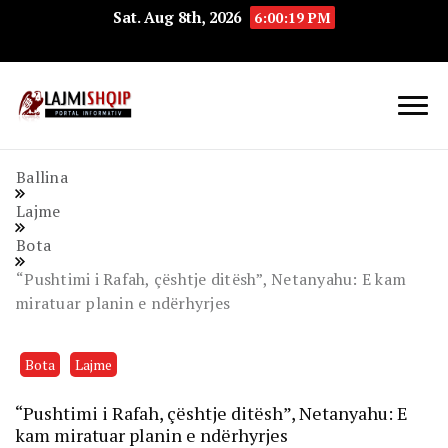
Sat. Aug 8th, 2026
6:00:19 PM
Lajmishqip.net
Lajmishqip
Ballina
Lajme
Bota
“Pushtimi i Rafah, çështje ditësh”, Netanyahu: E kam
miratuar planin e ndërhyrjes
Bota
Lajme
“Pushtimi i Rafah, çështje ditësh”, Netanyahu: E
kam miratuar planin e ndërhyrjes