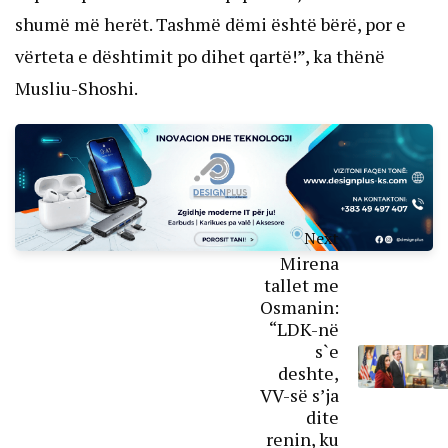
shumë më herët. Tashmë dëmi është bërë, por e
vërteta e dështimit po dihet qartë!”, ka thënë
Musliu-Shoshi.
Next
Mirena
tallet me
Osmanin:
“LDK-në
s`e
deshte,
VV-së s’ja
dite
renin, ku