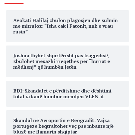
Avokati Halilaj zbulon plagosjen dhe sulmin
me mitraloz: “Isha cak i Fatonit, nuk e vrau
rusin”
Joshua thyhet shpirtërisht pas tragjedisë,
zbulohet mesazhi rrëqethës për “burrat e
mëdhenj” që humbën jetën
BDI: Skandalet e përditshme dhe dështimi
total ia kanë humbur mendjen VLEN-it
Skandal në Aeroportin e Beogradit: Vajza
portugeze keqtrajtohet veç pse mbante një
bluzë me flamurin shqiptar