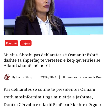
Kosovë
Lajme
Musliu- Shoshi pas deklaratës së Osmanit: Është
dashtë ta shpërfaq të vërtetën e keq-qeverisjes së
Albinit shumë më herët
By
Lajmi Shqip
29/05/2024
0 minutes, 39 seconds Read
Pas deklaratës së sotme të presidentes Osmani
rreth mosinformimit nga ministrja e Jashtme,
Donika Gërvalla e cila ditë më parë kishte dërguar