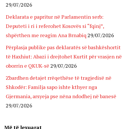
29/07/2026
Deklarata e papritur në Parlamentin serb:
Deputeti i ri i referohet Kosovës si “fqinj”,
shpërthen me reagim Ana Brnabiq
29/07/2026
Përplasja publike pas deklaratës së bashkëshortit
të Haxhiut: Abazi i drejtohet Kurtit për vrasjen në
oborrin e QKUK-së
29/07/2026
Zbardhen detajet rrëqethëse të tragjedisë në
Shkodër: Familja sapo ishte kthyer nga
Gjermania, arsyeja pse nëna ndodhej në banesë
29/07/2026
Më të lexuarat