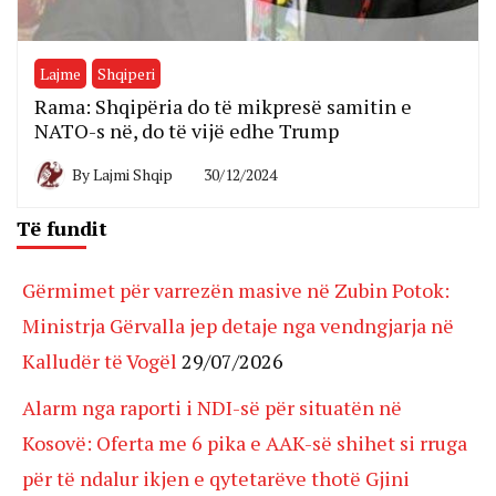
Lajme
Shqiperi
Rama: Shqipëria do të mikpresë samitin e
NATO-s në, do të vijë edhe Trump
By
Lajmi Shqip
30/12/2024
Të fundit
Gërmimet për varrezën masive në Zubin Potok:
Ministrja Gërvalla jep detaje nga vendngjarja në
Kalludër të Vogël
29/07/2026
Alarm nga raporti i NDI-së për situatën në
Kosovë: Oferta me 6 pika e AAK-së shihet si rruga
për të ndalur ikjen e qytetarëve thotë Gjini