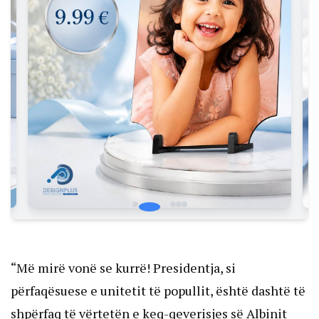
“Më mirë vonë se kurrë! Presidentja, si
përfaqësuese e unitetit të popullit, është dashtë të
shpërfaq të vërtetën e keq-qeverisjes së Albinit