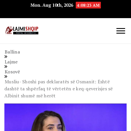
Mon. Aug 10th, 2026
4:08:24 AM
Lajmishqip.net
Lajmishqip
Ballina
Lajme
Kosovë
Musliu- Shoshi pas deklaratës së Osmanit: Është
dashtë ta shpërfaq të vërtetën e keq-qeverisjes së
Albinit shumë më herët