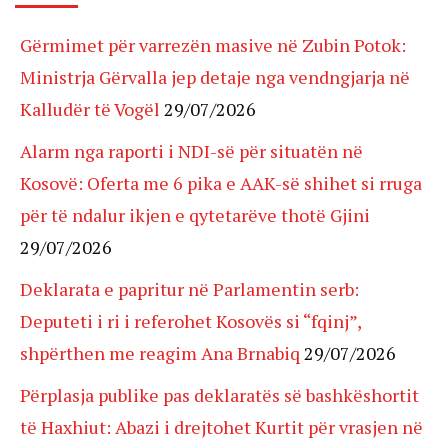
Gërmimet për varrezën masive në Zubin Potok:
Ministrja Gërvalla jep detaje nga vendngjarja në
Kalludër të Vogël
29/07/2026
Alarm nga raporti i NDI-së për situatën në
Kosovë: Oferta me 6 pika e AAK-së shihet si rruga
për të ndalur ikjen e qytetarëve thotë Gjini
29/07/2026
Deklarata e papritur në Parlamentin serb:
Deputeti i ri i referohet Kosovës si “fqinj”,
shpërthen me reagim Ana Brnabiq
29/07/2026
Përplasja publike pas deklaratës së bashkëshortit
të Haxhiut: Abazi i drejtohet Kurtit për vrasjen në