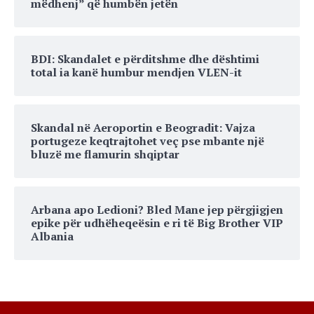
mëdhenj” që humbën jetën
BDI: Skandalet e përditshme dhe dështimi
total ia kanë humbur mendjen VLEN-it
Skandal në Aeroportin e Beogradit: Vajza
portugeze keqtrajtohet veç pse mbante një
bluzë me flamurin shqiptar
Arbana apo Ledioni? Bled Mane jep përgjigjen
epike për udhëheqeësin e ri të Big Brother VIP
Albania