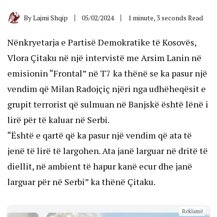
By
Lajmi Shqip
05/02/2024
1 minute, 3 seconds Read
Nënkryetarja e Partisë Demokratike të Kosovës,
Vlora Çitaku në një intervistë me Arsim Lanin në
emisionin “Frontal” në T7 ka thënë se ka pasur një
vendim që Milan Radojçiç njëri nga udhëheqësit e
grupit terrorist që sulmuan në Banjskë është lënë i
lirë për të kaluar në Serbi.
“Është e qartë që ka pasur një vendim që ata të
jenë të lirë të largohen. Ata janë larguar në dritë të
diellit, në ambient të hapur kanë ecur dhe janë
larguar për në Serbi” ka thënë Çitaku.
Reklamë