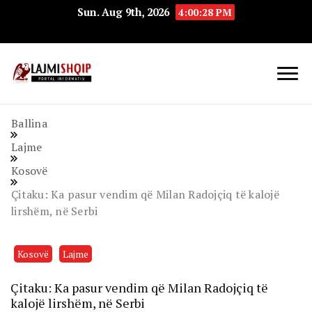
Sun. Aug 9th, 2026
4:00:28 PM
Lajmishqip.net
Lajmishqip
Ballina
Lajme
Kosovë
Çitaku: Ka pasur vendim që Milan Radojçiq të kalojë
lirshëm, në Serbi
Kosovë
Lajme
Çitaku: Ka pasur vendim që Milan Radojçiq të
kalojë lirshëm, në Serbi