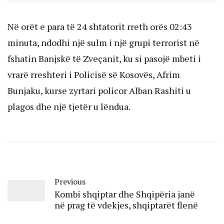
Në orët e para të 24 shtatorit rreth orës 02:43
minuta, ndodhi një sulm i një grupi terrorist në
fshatin Banjskë të Zveçanit, ku si pasojë mbeti i
vrarë rreshteri i Policisë së Kosovës, Afrim
Bunjaku, kurse zyrtari policor Alban Rashiti u
plagos dhe një tjetër u lëndua.
Previous
Kombi shqiptar dhe Shqipëria janë
në prag të vdekjes, shqiptarët flenë