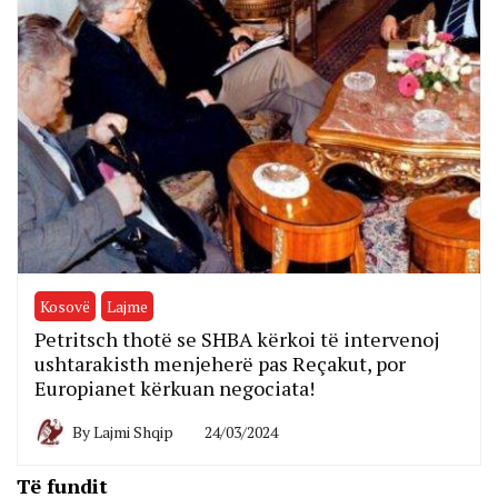
Kosovë
Lajme
Petritsch thotë se SHBA kërkoi të intervenoj
ushtarakisth menjeherë pas Reçakut, por
Europianet kërkuan negociata!
By
Lajmi Shqip
24/03/2024
Të fundit