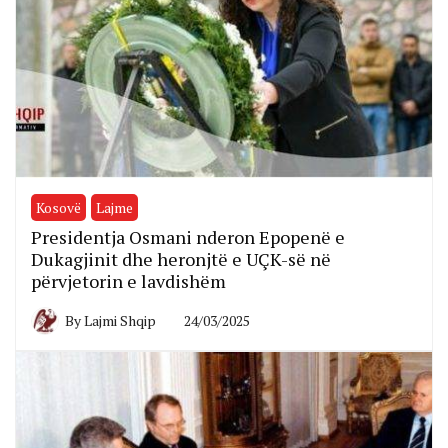
Kosovë
Lajme
Presidentja Osmani nderon Epopenë e
Dukagjinit dhe heronjtë e UÇK-së në
përvjetorin e lavdishëm
By
Lajmi Shqip
24/03/2025