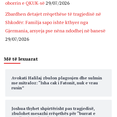
oborrin e QKUK-së
29/07/2026
Zbardhen detajet rrëqethëse të tragjedisë në
Shkodër: Familja sapo ishte kthyer nga
Gjermania, arsyeja pse nëna ndodhej në banesë
29/07/2026
Më të lexuarat
Avokati Halilaj zbulon plagosjen dhe sulmin
me mitraloz: “Isha cak i Fatonit, nuk e vrau
rusin”
Joshua thyhet shpirtërisht pas tragjedisë,
zbulohet mesazhi rrëqethës për “burrat e