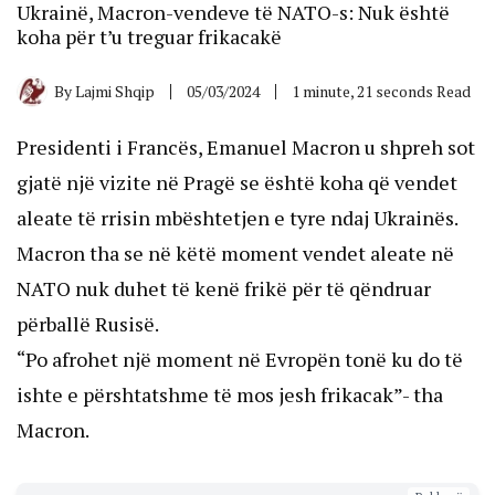
Ukrainë, Macron-vendeve të NATO-s: Nuk është
koha për t’u treguar frikacakë
By
Lajmi Shqip
05/03/2024
1 minute, 21 seconds Read
Presidenti i Francës, Emanuel Macron u shpreh sot
gjatë një vizite në Pragë se është koha që vendet
aleate të rrisin mbështetjen e tyre ndaj Ukrainës.
Macron tha se në këtë moment vendet aleate në
NATO nuk duhet të kenë frikë për të qëndruar
përballë Rusisë.
“Po afrohet një moment në Evropën tonë ku do të
ishte e përshtatshme të mos jesh frikacak”- tha
Macron.