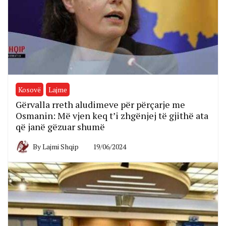
Kosovë
Lajme
Gërvalla rreth aludimeve për përçarje me
Osmanin: Më vjen keq t’i zhgënjej të gjithë ata
që janë gëzuar shumë
By
Lajmi Shqip
19/06/2024