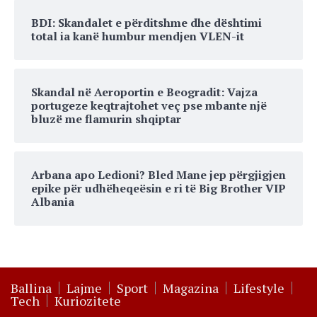
BDI: Skandalet e përditshme dhe dështimi
total ia kanë humbur mendjen VLEN-it
Skandal në Aeroportin e Beogradit: Vajza
portugeze keqtrajtohet veç pse mbante një
bluzë me flamurin shqiptar
Arbana apo Ledioni? Bled Mane jep përgjigjen
epike për udhëheqeësin e ri të Big Brother VIP
Albania
Ballina
Lajme
Sport
Magazina
Lifestyle
Tech
Kuriozitete