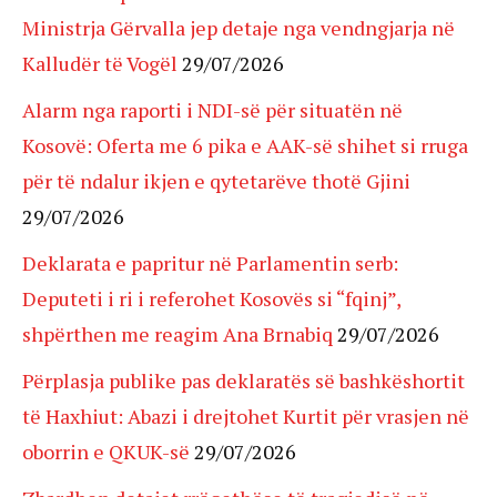
Ministrja Gërvalla jep detaje nga vendngjarja në
Kalludër të Vogël
29/07/2026
Alarm nga raporti i NDI-së për situatën në
Kosovë: Oferta me 6 pika e AAK-së shihet si rruga
për të ndalur ikjen e qytetarëve thotë Gjini
29/07/2026
Deklarata e papritur në Parlamentin serb:
Deputeti i ri i referohet Kosovës si “fqinj”,
shpërthen me reagim Ana Brnabiq
29/07/2026
Përplasja publike pas deklaratës së bashkëshortit
të Haxhiut: Abazi i drejtohet Kurtit për vrasjen në
oborrin e QKUK-së
29/07/2026