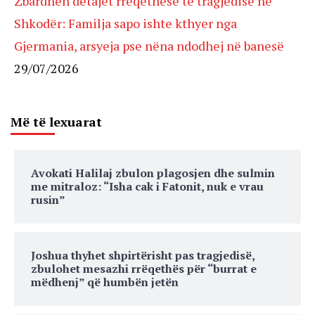
Zbardhen detajet rrëqethëse të tragjedisë në
Shkodër: Familja sapo ishte kthyer nga
Gjermania, arsyeja pse nëna ndodhej në banesë
29/07/2026
Më të lexuarat
Avokati Halilaj zbulon plagosjen dhe sulmin
me mitraloz: “Isha cak i Fatonit, nuk e vrau
rusin”
Joshua thyhet shpirtërisht pas tragjedisë,
zbulohet mesazhi rrëqethës për “burrat e
mëdhenj” që humbën jetën