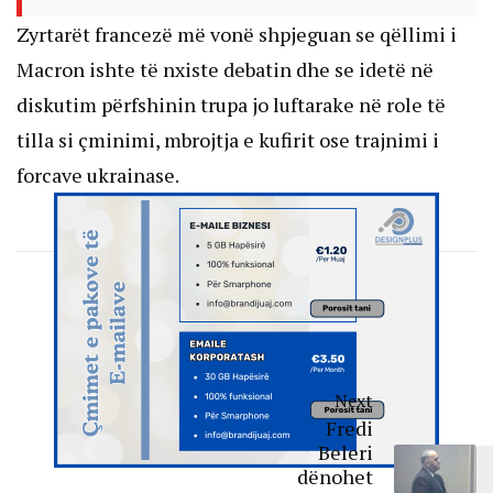
Zyrtarët francezë më vonë shpjeguan se qëllimi i
Macron ishte të nxiste debatin dhe se idetë në
diskutim përfshinin trupa jo luftarake në role të
tilla si çminimi, mbrojtja e kufirit ose trajnimi i
forcave ukrainase.
Next
Fredi
Beleri
dënohet