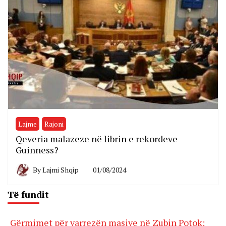
Lajme
Rajoni
Qeveria malazeze në librin e rekordeve
Guinness?
By
Lajmi Shqip
01/08/2024
Të fundit
Gërmimet për varrezën masive në Zubin Potok: