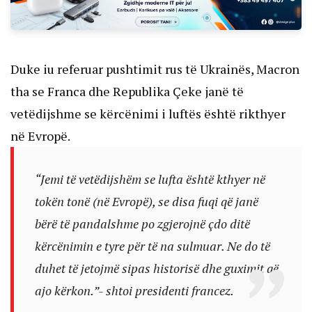
Duke iu referuar pushtimit rus të Ukrainës, Macron
tha se Franca dhe Republika Çeke janë të
vetëdijshme se kërcënimi i luftës është rikthyer
në Evropë.
“Jemi të vetëdijshëm se lufta është kthyer në
tokën tonë (në Evropë), se disa fuqi që janë
bërë të pandalshme po zgjerojnë çdo ditë
kërcënimin e tyre për të na sulmuar. Ne do të
duhet të jetojmë sipas historisë dhe guximit që
ajo kërkon.”- shtoi presidenti francez.