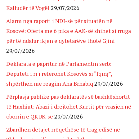
Kalludër të Vogël
29/07/2026
Alarm nga raporti i NDI-së për situatën në
Kosovë: Oferta me 6 pika e AAK-së shihet si rruga
për të ndalur ikjen e qytetarëve thotë Gjini
29/07/2026
Deklarata e papritur në Parlamentin serb:
Deputeti i ri i referohet Kosovës si “fqinj”,
shpërthen me reagim Ana Brnabiq
29/07/2026
Përplasja publike pas deklaratës së bashkëshortit
të Haxhiut: Abazi i drejtohet Kurtit për vrasjen në
oborrin e QKUK-së
29/07/2026
Zbardhen detajet rrëqethëse të tragjedisë në