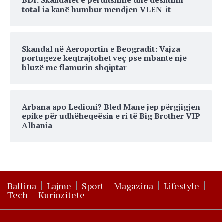
BDI: Skandalet e përditshme dhe dështimi
total ia kanë humbur mendjen VLEN-it
Skandal në Aeroportin e Beogradit: Vajza
portugeze keqtrajtohet veç pse mbante një
bluzë me flamurin shqiptar
Arbana apo Ledioni? Bled Mane jep përgjigjen
epike për udhëheqeësin e ri të Big Brother VIP
Albania
Ballina
Lajme
Sport
Magazina
Lifestyle
Tech
Kuriozitete