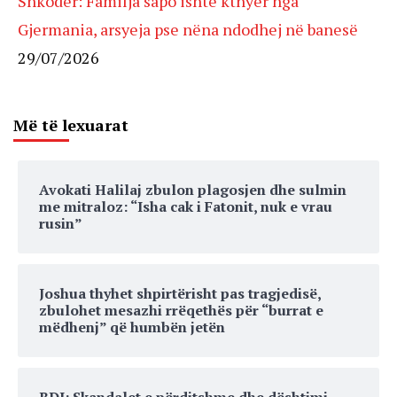
Shkodër: Familja sapo ishte kthyer nga
Gjermania, arsyeja pse nëna ndodhej në banesë
29/07/2026
Më të lexuarat
Avokati Halilaj zbulon plagosjen dhe sulmin
me mitraloz: “Isha cak i Fatonit, nuk e vrau
rusin”
Joshua thyhet shpirtërisht pas tragjedisë,
zbulohet mesazhi rrëqethës për “burrat e
mëdhenj” që humbën jetën