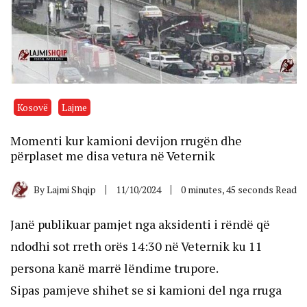
Kosovë
Lajme
Momenti kur kamioni devijon rrugën dhe
përplaset me disa vetura në Veternik
By
Lajmi Shqip
11/10/2024
0 minutes, 45 seconds Read
Janë publikuar pamjet nga aksidenti i rëndë që
ndodhi sot rreth orës 14:30 në Veternik ku 11
persona kanë marrë lëndime trupore.
Sipas pamjeve shihet se si kamioni del nga rruga