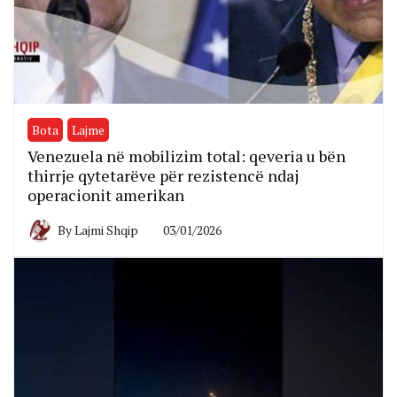
Bota
Lajme
Venezuela në mobilizim total: qeveria u bën
thirrje qytetarëve për rezistencë ndaj
operacionit amerikan
By
Lajmi Shqip
03/01/2026