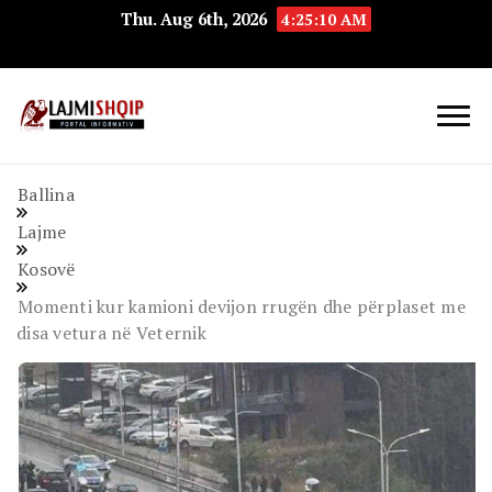
Thu. Aug 6th, 2026
4:25:11 AM
Lajmishqip.net
Lajmishqip
Ballina
Lajme
Kosovë
Momenti kur kamioni devijon rrugën dhe përplaset me
disa vetura në Veternik