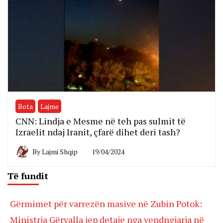
Bota
Lajme
CNN: Lindja e Mesme në teh pas sulmit të
Izraelit ndaj Iranit, çfarë dihet deri tash?
By
Lajmi Shqip
19/04/2024
Të fundit
Gërmimet për varrezën masive në Zubin Potok:
Ministrja Gërvalla jep detaje nga vendngjarja në