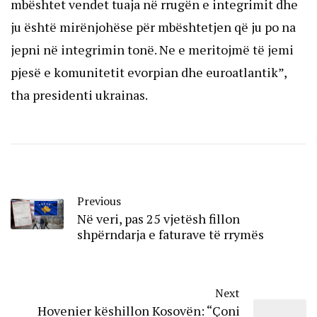
mbështet vendet tuaja në rrugën e integrimit dhe
ju është mirënjohëse për mbështetjen që ju po na
jepni në integrimin tonë. Ne e meritojmë të jemi
pjesë e komunitetit evorpian dhe euroatlantik”,
tha presidenti ukrainas.
Previous
Në veri, pas 25 vjetësh fillon
shpërndarja e faturave të rrymës
Next
Hovenier këshillon Kosovën: “Çoni