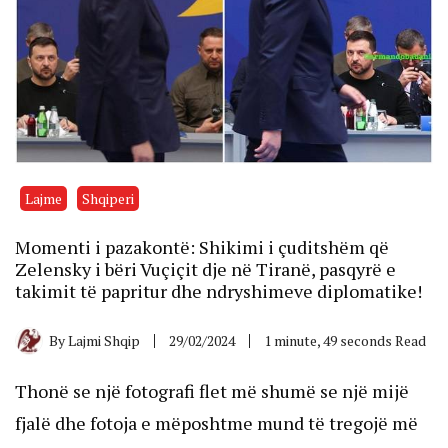
Lajme
Shqiperi
Momenti i pazakontë: Shikimi i çuditshëm që
Zelensky i bëri Vuçiçit dje në Tiranë, pasqyrë e
takimit të papritur dhe ndryshimeve diplomatike!
By
Lajmi Shqip
29/02/2024
1 minute, 49 seconds Read
Thonë se një fotografi flet më shumë se një mijë
fjalë dhe fotoja e mëposhtme mund të tregojë më