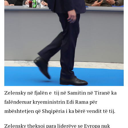
Zelensky në fjalën e tij në Samitin në Tiranë ka
falënderuar kryeministrin Edi Rama për
mbështetjen që Shqipëria i ka bërë vendit të tij.
Zelensky theksoi para liderëve se Evropa nuk