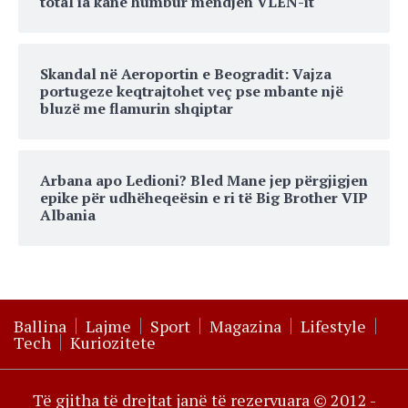
total ia kanë humbur mendjen VLEN-it
Skandal në Aeroportin e Beogradit: Vajza
portugeze keqtrajtohet veç pse mbante një
bluzë me flamurin shqiptar
Arbana apo Ledioni? Bled Mane jep përgjigjen
epike për udhëheqeësin e ri të Big Brother VIP
Albania
Ballina
Lajme
Sport
Magazina
Lifestyle
Tech
Kuriozitete
Të gjitha të drejtat janë të rezervuara © 2012 -