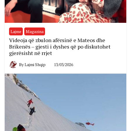
Lajme
Magazina
Videoja që zbulon afërsinë e Mateos dhe
Brikenës – gjesti i dyshes që po diskutohet
gjerësisht në rrjet
By
Lajmi Shqip
13/03/2026