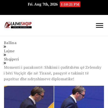
Fri. Aug 7th, 2026
1:10:22 PM
Lajmishqip.net
Lajmishqip
Ballina
Lajme
Shqiperi
Momenti i pazakontë: Shikimi i çuditshëm që Zelensky
i bëri Vuçiçit dje në Tiranë, pasqyrë e takimit të
papritur dhe ndryshimeve diplomatike!