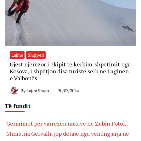
Lajme
Shqiperi
Gjest njerëzor i ekipit të kërkim-shpëtimit nga
Kosova, i shpëtjon disa turistë serb në Luginën
e Valbonës
By
Lajmi Shqip
30/03/2024
Të fundit
Gërmimet për varrezën masive në Zubin Potok:
Ministrja Gërvalla jep detaje nga vendngjarja në