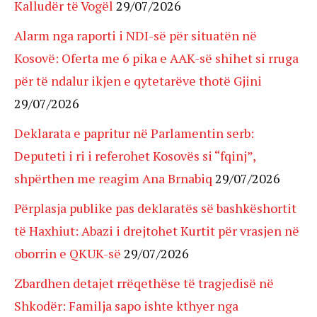
Kalludër të Vogël
29/07/2026
Alarm nga raporti i NDI-së për situatën në
Kosovë: Oferta me 6 pika e AAK-së shihet si rruga
për të ndalur ikjen e qytetarëve thotë Gjini
29/07/2026
Deklarata e papritur në Parlamentin serb:
Deputeti i ri i referohet Kosovës si “fqinj”,
shpërthen me reagim Ana Brnabiq
29/07/2026
Përplasja publike pas deklaratës së bashkëshortit
të Haxhiut: Abazi i drejtohet Kurtit për vrasjen në
oborrin e QKUK-së
29/07/2026
Zbardhen detajet rrëqethëse të tragjedisë në
Shkodër: Familja sapo ishte kthyer nga