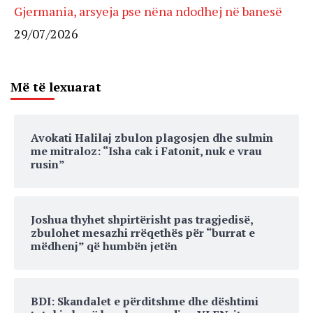
Gjermania, arsyeja pse nëna ndodhej në banesë
29/07/2026
Më të lexuarat
Avokati Halilaj zbulon plagosjen dhe sulmin
me mitraloz: “Isha cak i Fatonit, nuk e vrau
rusin”
Joshua thyhet shpirtërisht pas tragjedisë,
zbulohet mesazhi rrëqethës për “burrat e
mëdhenj” që humbën jetën
BDI: Skandalet e përditshme dhe dështimi