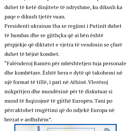
duhet të ketë dinjitete të ndryshme, ku dikush ka
paqe e dikush tjetër vuan.
Presidenti ukrainas tha se regjimi i Putinit duhet
të humbas dhe se gjithçka që ai bën është
përpjekje që diktatet e vjetra të vendosin se çfarë
duhet të bëjnë kombet.
“Falënderoj Ramën për mbështetjen tuja personale
dhe kombëtare. Është hera e dytë që takohemi në
një format të tillë, i pari në Athinë. Vlerësoj
mikpritjen dhe mundësinë për të diskutuar si
mund të fuqizojmë të gjithë Europën. Tani po
përcaktohet rrugëtimi që do ndjekë Europa në
brezat e ardhshëm”.