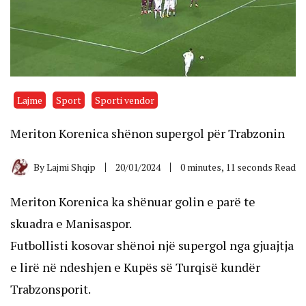
Lajme
Sport
Sporti vendor
Meriton Korenica shënon supergol për Trabzonin
By
Lajmi Shqip
20/01/2024
0 minutes, 11 seconds Read
Meriton Korenica ka shënuar golin e parë te
skuadra e Manisaspor.
Futbollisti kosovar shënoi një supergol nga gjuajtja
e lirë në ndeshjen e Kupës së Turqisë kundër
Trabzonsporit.