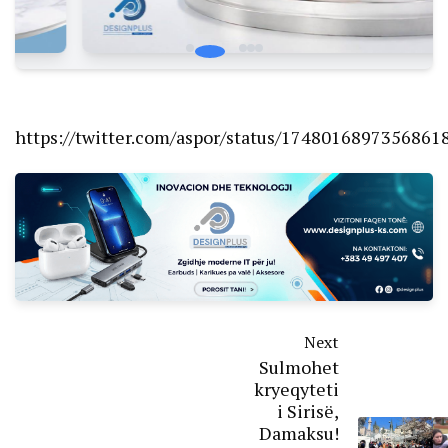
https://twitter.com/aspor/status/1748016897356861
Next
Sulmohet
kryeqyteti
i Sirisë,
Damaksu!