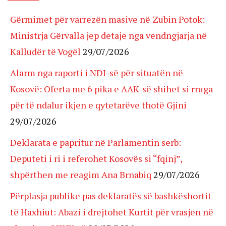
Gërmimet për varrezën masive në Zubin Potok:
Ministrja Gërvalla jep detaje nga vendngjarja në
Kalludër të Vogël
29/07/2026
Alarm nga raporti i NDI-së për situatën në
Kosovë: Oferta me 6 pika e AAK-së shihet si rruga
për të ndalur ikjen e qytetarëve thotë Gjini
29/07/2026
Deklarata e papritur në Parlamentin serb:
Deputeti i ri i referohet Kosovës si “fqinj”,
shpërthen me reagim Ana Brnabiq
29/07/2026
Përplasja publike pas deklaratës së bashkëshortit
të Haxhiut: Abazi i drejtohet Kurtit për vrasjen në