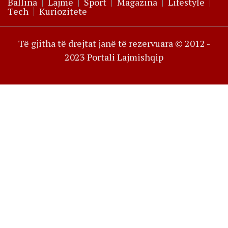
Ballina
Lajme
Sport
Magazina
Lifestyle
Tech
Kuriozitete
Të gjitha të drejtat janë të rezervuara © 2012 -
2023 Portali Lajmishqip