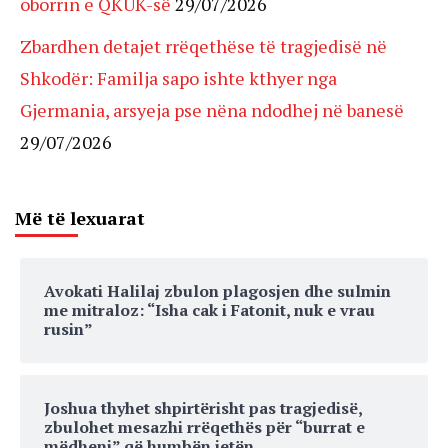
oborrin e QKUK-së
29/07/2026
Zbardhen detajet rrëqethëse të tragjedisë në
Shkodër: Familja sapo ishte kthyer nga
Gjermania, arsyeja pse nëna ndodhej në banesë
29/07/2026
Më të lexuarat
Avokati Halilaj zbulon plagosjen dhe sulmin
me mitraloz: “Isha cak i Fatonit, nuk e vrau
rusin”
Joshua thyhet shpirtërisht pas tragjedisë,
zbulohet mesazhi rrëqethës për “burrat e
mëdhenj” që humbën jetën