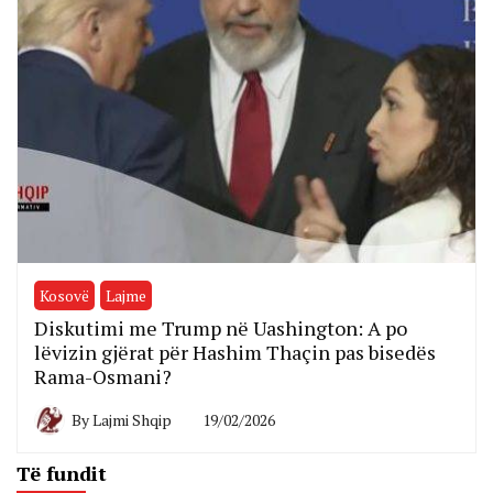
Kosovë
Lajme
Diskutimi me Trump në Uashington: A po
lëvizin gjërat për Hashim Thaçin pas bisedës
Rama-Osmani?
By
Lajmi Shqip
19/02/2026
Të fundit