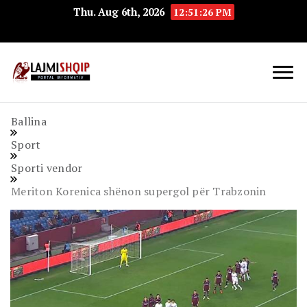
Thu. Aug 6th, 2026
12:51:27 PM
Lajmishqip.net
Lajmishqip
Ballina
Sport
Sporti vendor
Meriton Korenica shënon supergol për Trabzonin