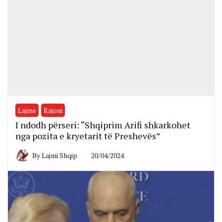
Lajme
Rajoni
I ndodh përseri: “Shqiprim Arifi shkarkohet
nga pozita e kryetarit të Preshevës”
By
Lajmi Shqip
20/04/2024