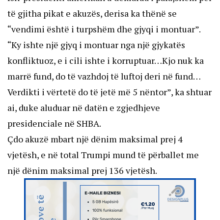
të gjitha pikat e akuzës, derisa ka thënë se
“vendimi është i turpshëm dhe gjyqi i montuar”.
“Ky ishte një gjyq i montuar nga një gjykatës
konfliktuoz, e i cili ishte i korruptuar…Kjo nuk ka
marrë fund, do të vazhdoj të luftoj deri në fund…
Verdikti i vërtetë do të jetë më 5 nëntor”, ka shtuar
ai, duke aluduar në datën e zgjedhjeve
presidenciale në SHBA.
Çdo akuzë mbart një dënim maksimal prej 4
vjetësh, e në total Trumpi mund të përballet me
një dënim maksimal prej 136 vjetësh.