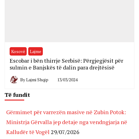
Kosovë
Lajme
Escobar i bën thirrje Serbisë: Përgjegjësit për
sulmin e Banjskës të dalin para drejtësisë
By
Lajmi Shqip
13/03/2024
Të fundit
Gërmimet për varrezën masive në Zubin Potok:
Ministrja Gërvalla jep detaje nga vendngjarja në
Kalludër të Vogël
29/07/2026