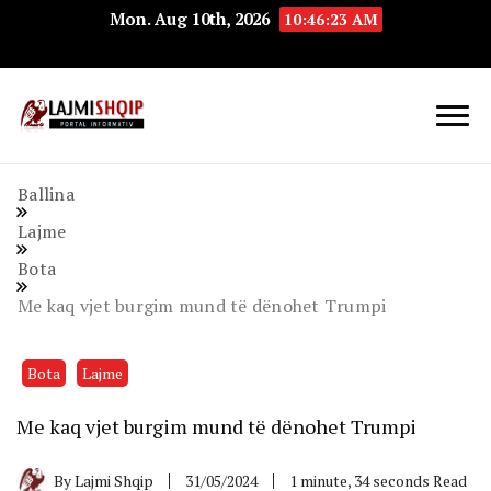
Mon. Aug 10th, 2026
10:46:24 AM
Lajmishqip.net
Lajmishqip
Ballina
Lajme
Bota
Me kaq vjet burgim mund të dënohet Trumpi
Bota
Lajme
Me kaq vjet burgim mund të dënohet Trumpi
By
Lajmi Shqip
31/05/2024
1 minute, 34 seconds Read