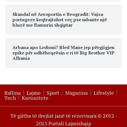
Skandal në Aeroportin e Beogradit: Vajza
portugeze keqtrajtohet veç pse mbante një
bluzë me flamurin shqiptar
Arbana apo Ledioni? Bled Mane jep përgjigjen
epike për udhëheqeësin e ri të Big Brother VIP
Albania
Ballina
Lajme
Sport
Magazina
Lifestyle
Tech
Kuriozitete
Të gjitha të drejtat janë të rezervuara © 2012 -
2023 Portali Lajmishqip