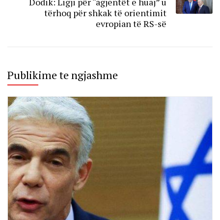
Dodik: Ligji për “agjentët e huaj” u
tërhoq për shkak të orientimit
evropian të RS-së
Publikime te ngjashme