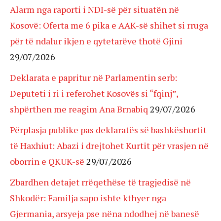
Alarm nga raporti i NDI-së për situatën në
Kosovë: Oferta me 6 pika e AAK-së shihet si rruga
për të ndalur ikjen e qytetarëve thotë Gjini
29/07/2026
Deklarata e papritur në Parlamentin serb:
Deputeti i ri i referohet Kosovës si “fqinj”,
shpërthen me reagim Ana Brnabiq
29/07/2026
Përplasja publike pas deklaratës së bashkëshortit
të Haxhiut: Abazi i drejtohet Kurtit për vrasjen në
oborrin e QKUK-së
29/07/2026
Zbardhen detajet rrëqethëse të tragjedisë në
Shkodër: Familja sapo ishte kthyer nga
Gjermania, arsyeja pse nëna ndodhej në banesë