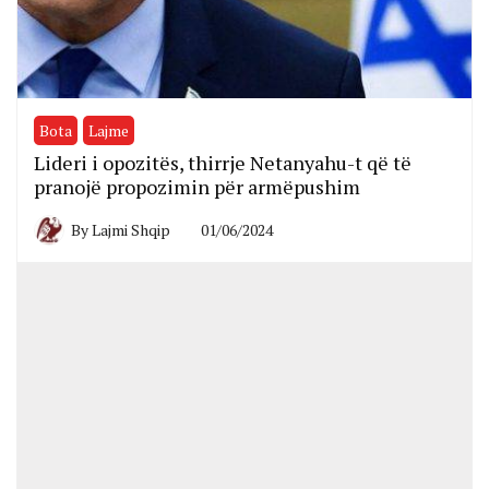
Bota
Lajme
Lideri i opozitës, thirrje Netanyahu-t që të
pranojë propozimin për armëpushim
By
Lajmi Shqip
01/06/2024