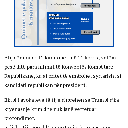
Atij dënimi do t’i kumtohet më 11 korrik, vetëm
pesë ditë para fillimit të Konventës Kombëtare
Republikane, ku ai pritet të emërohet zyrtarisht si
kandidati republikan për president.
Ekipi i avokatëve të tij u shprehën se Trumpi s’ka
kryer asnjë krim dhe nuk janë vërtetuar
pretendimet.
E djali i tij, Donald Trump Junior ka reaguar në