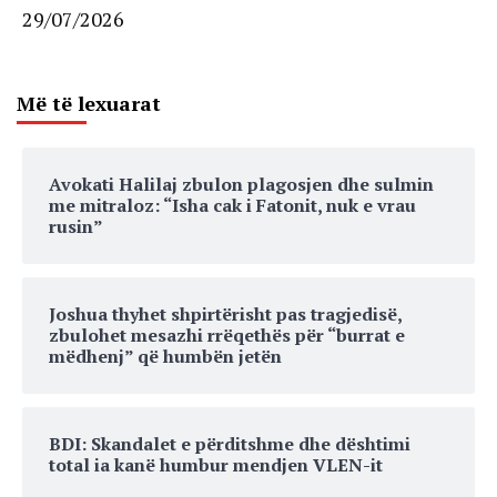
29/07/2026
Më të lexuarat
Avokati Halilaj zbulon plagosjen dhe sulmin
me mitraloz: “Isha cak i Fatonit, nuk e vrau
rusin”
Joshua thyhet shpirtërisht pas tragjedisë,
zbulohet mesazhi rrëqethës për “burrat e
mëdhenj” që humbën jetën
BDI: Skandalet e përditshme dhe dështimi
total ia kanë humbur mendjen VLEN-it