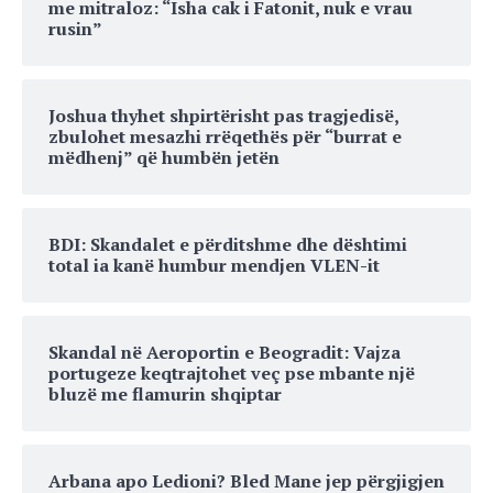
me mitraloz: “Isha cak i Fatonit, nuk e vrau
rusin”
Joshua thyhet shpirtërisht pas tragjedisë,
zbulohet mesazhi rrëqethës për “burrat e
mëdhenj” që humbën jetën
BDI: Skandalet e përditshme dhe dështimi
total ia kanë humbur mendjen VLEN-it
Skandal në Aeroportin e Beogradit: Vajza
portugeze keqtrajtohet veç pse mbante një
bluzë me flamurin shqiptar
Arbana apo Ledioni? Bled Mane jep përgjigjen