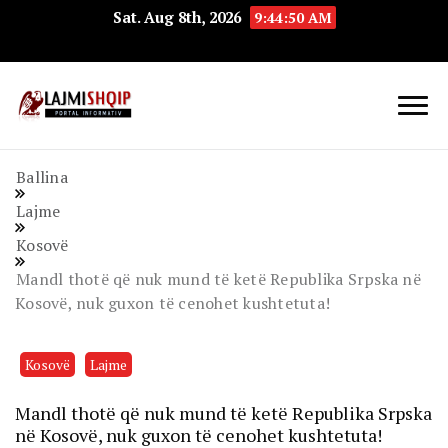
Sat. Aug 8th, 2026
9:44:51 AM
Lajmishqip.net
Lajmishqip
Ballina
Lajme
Kosovë
Mandl thotë që nuk mund të ketë Republika Srpska në
Kosovë, nuk guxon të cenohet kushtetuta!
Kosovë
Lajme
Mandl thotë që nuk mund të ketë Republika Srpska
në Kosovë, nuk guxon të cenohet kushtetuta!