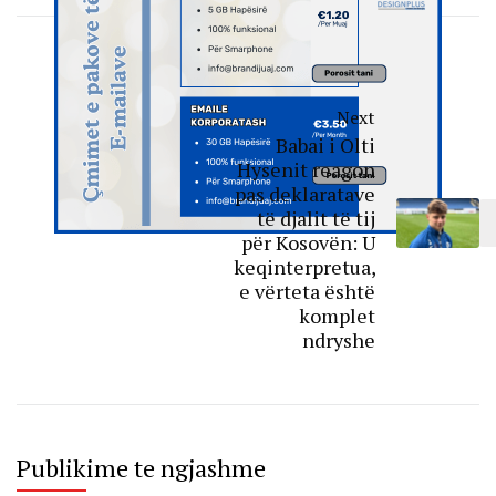
Next
Babai i Olti
Hysenit reagon
pas deklaratave
të djalit të tij
për Kosovën: U
keqinterpretua,
e vërteta është
komplet
ndryshe
Publikime te ngjashme