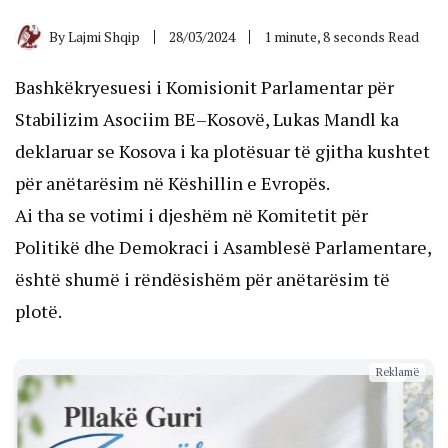
By
Lajmi Shqip
28/03/2024
1 minute, 8 seconds Read
Bashkëkryesuesi i Komisionit Parlamentar për
Stabilizim Asociim BE–Kosovë, Lukas Mandl ka
deklaruar se Kosova i ka plotësuar të gjitha kushtet
për anëtarësim në Këshillin e Evropës.
Ai tha se votimi i djeshëm në Komitetit për
Politikë dhe Demokraci i Asamblesë Parlamentare,
është shumë i rëndësishëm për anëtarësim të
plotë.
Reklamë