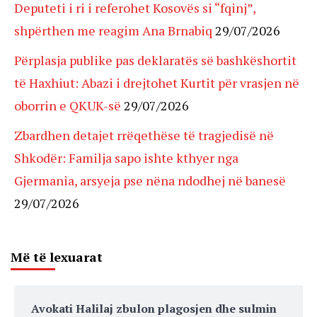
Deputeti i ri i referohet Kosovës si “fqinj”,
shpërthen me reagim Ana Brnabiq
29/07/2026
Përplasja publike pas deklaratës së bashkëshortit
të Haxhiut: Abazi i drejtohet Kurtit për vrasjen në
oborrin e QKUK-së
29/07/2026
Zbardhen detajet rrëqethëse të tragjedisë në
Shkodër: Familja sapo ishte kthyer nga
Gjermania, arsyeja pse nëna ndodhej në banesë
29/07/2026
Më të lexuarat
Avokati Halilaj zbulon plagosjen dhe sulmin