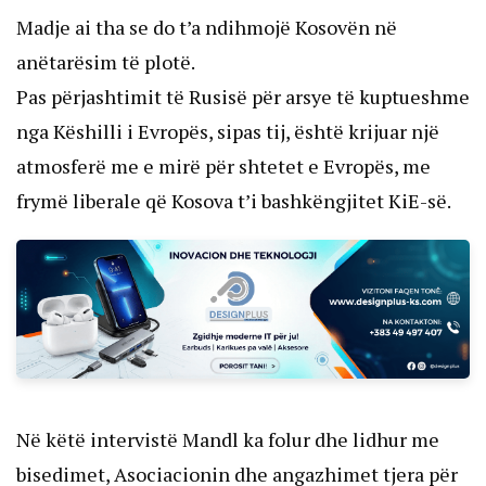
Madje ai tha se do t’a ndihmojë Kosovën në
anëtarësim të plotë.
Pas përjashtimit të Rusisë për arsye të kuptueshme
nga Këshilli i Evropës, sipas tij, është krijuar një
atmosferë me e mirë për shtetet e Evropës, me
frymë liberale që Kosova t’i bashkëngjitet KiE-së.
Në këtë intervistë Mandl ka folur dhe lidhur me
bisedimet, Asociacionin dhe angazhimet tjera për