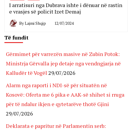
I arratisuri nga Dubrava ishte i dënuar në rastin
e vrasjes së policit Izet Demaj
By
Lajmi Shqip
12/07/2024
Të fundit
Gërmimet për varrezën masive në Zubin Potok:
Ministrja Gërvalla jep detaje nga vendngjarja në
Kalludër të Vogël
29/07/2026
Alarm nga raporti i NDI-së për situatën në
Kosovë: Oferta me 6 pika e AAK-së shihet si rruga
për të ndalur ikjen e qytetarëve thotë Gjini
29/07/2026
Deklarata e papritur në Parlamentin serb: