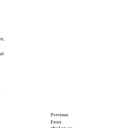
ve.
së
Previous
Fero
zbulon se