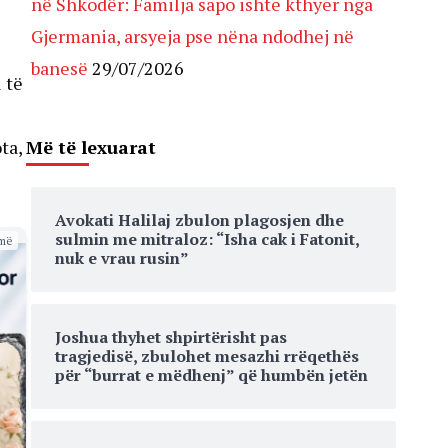
në Shkodër: Familja sapo ishte kthyer nga
Gjermania, arsyeja pse nëna ndodhej në
banesë
29/07/2026
 të
Më të lexuarat
ta,
Avokati Halilaj zbulon plagosjen dhe
sulmin me mitraloz: “Isha cak i Fatonit,
më
nuk e vrau rusin”
Joshua thyhet shpirtërisht pas
tragjedisë, zbulohet mesazhi rrëqethës
për “burrat e mëdhenj” që humbën jetën