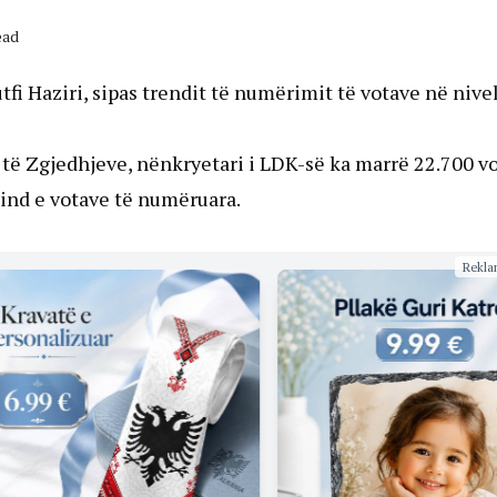
ead
fi Haziri, sipas trendit të numërimit të votave në nivel
të Zgjedhjeve, nënkryetari i LDK-së ka marrë 22.700 vo
ind e votave të numëruara.
Rekla