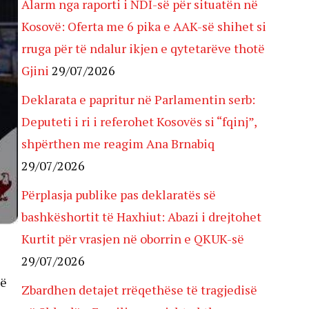
Alarm nga raporti i NDI-së për situatën në
Kosovë: Oferta me 6 pika e AAK-së shihet si
rruga për të ndalur ikjen e qytetarëve thotë
Gjini
29/07/2026
Deklarata e papritur në Parlamentin serb:
Deputeti i ri i referohet Kosovës si “fqinj”,
shpërthen me reagim Ana Brnabiq
29/07/2026
Përplasja publike pas deklaratës së
bashkëshortit të Haxhiut: Abazi i drejtohet
Kurtit për vrasjen në oborrin e QKUK-së
29/07/2026
në
Zbardhen detajet rrëqethëse të tragjedisë