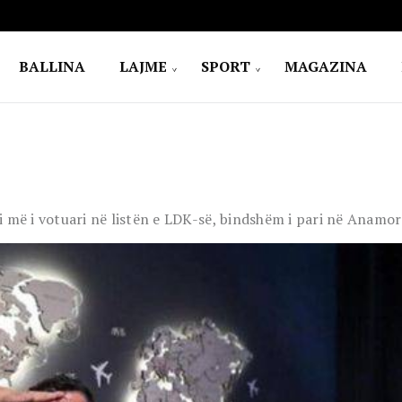
BALLINA
LAJME
SPORT
MAGAZINA
sti më i votuari në listën e LDK-së, bindshëm i pari në Anamo