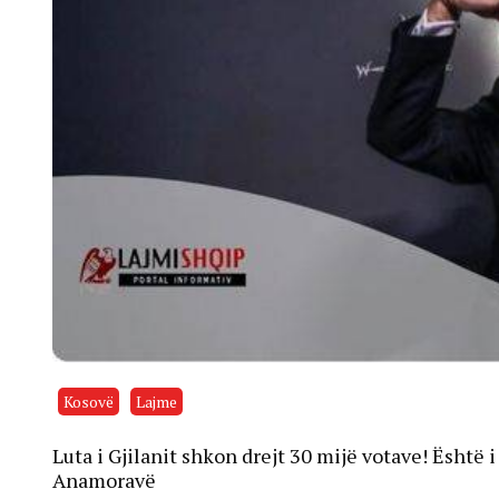
Kosovë
Lajme
Luta i Gjilanit shkon drejt 30 mijë votave! Është 
Anamoravë