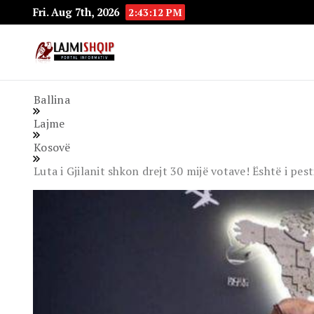
Fri. Aug 7th, 2026
2:43:13 PM
Lajmishqip.net
Lajmishqip
Ballina
Lajme
Kosovë
Luta i Gjilanit shkon drejt 30 mijë votave! Është i pe