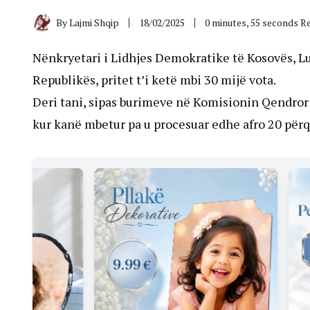
By
Lajmi Shqip
18/02/2025
0 minutes, 55 seconds R
Nënkryetari i Lidhjes Demokratike të Kosovës, Lut
Republikës, pritet t’i ketë mbi 30 mijë vota.
Deri tani, sipas burimeve në Komisionin Qendror 
kur kanë mbetur pa u procesuar edhe afro 20 përq