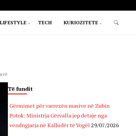
LIFESTYLE
TECH
KURIOZITETE
ravë
Të fundit
Gërmimet për varrezën masive në Zubin
Potok: Ministrja Gërvalla jep detaje nga
vendngjarja në Kalludër të Vogël
29/07/2026