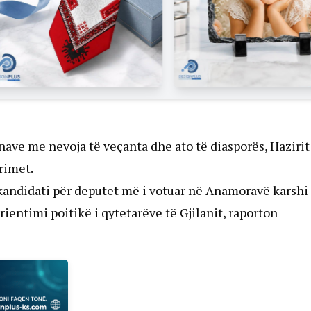
nave me nevoja të veçanta dhe ato të diasporës, Hazirit
rimet.
kandidati për deputet më i votuar në Anamoravë karshi
ientimi poitikë i qytetarëve të Gjilanit, raporton