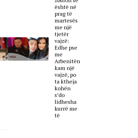
është në
prag të
martesës
me një
tjetër
vajzë:
Edhe pse
me
Arbenitën
kam një
vajzë, po
ta ktheja
kohën
s’do
lidhesha
kurrë me
të