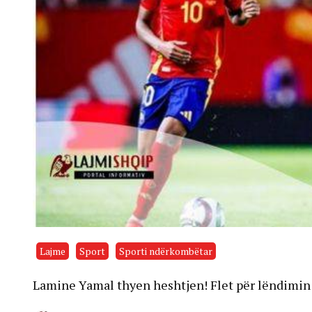
Lajme
Sport
Sporti ndërkombëtar
Lamine Yamal thyen heshtjen! Flet për lëndimin e