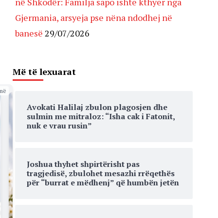
në Shkodër: Familja sapo ishte kthyer nga
Gjermania, arsyeja pse nëna ndodhej në
banesë
29/07/2026
Më të lexuarat
më
Avokati Halilaj zbulon plagosjen dhe
sulmin me mitraloz: “Isha cak i Fatonit,
nuk e vrau rusin”
Joshua thyhet shpirtërisht pas
tragjedisë, zbulohet mesazhi rrëqethës
për “burrat e mëdhenj” që humbën jetën