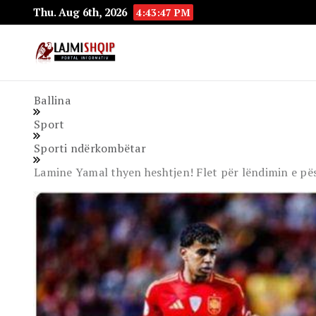
Thu. Aug 6th, 2026
4:43:49 PM
Lajmishqip.net
Lajmishqip
Ballina
Sport
Sporti ndërkombëtar
Lamine Yamal thyen heshtjen! Flet për lëndimin e pësu