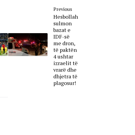
Previous
Hesbollah
sulmon
bazat e
IDF-së
me dron,
të paktën
4 ushtar
izraelit të
vrarë dhe
dhjetra të
plagosur!