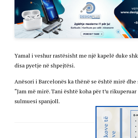
Yamal i veshur rastësisht me një kapelë duke shku
disa pyetje në shpejtësi.
Anësori i Barcelonës ka thënë se është mirë dhe s
“Jam më mirë. Tani është koha për t’u rikuperuar 
sulmuesi spanjoll.