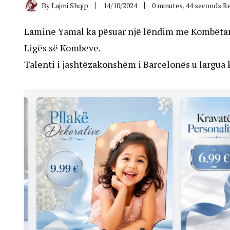
By
Lajmi Shqip
14/10/2024
0 minutes, 44 seconds R
Lamine Yamal ka pësuar një lëndim me Kombëtare
Ligës së Kombeve.
Talenti i jashtëzakonshëm i Barcelonës u largua k