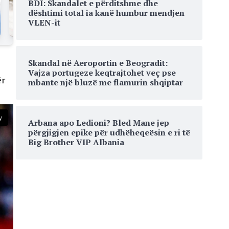
BDI: Skandalet e përditshme dhe
dështimi total ia kanë humbur mendjen
VLEN-it
Skandal në Aeroportin e Beogradit:
Vajza portugeze keqtrajtohet veç pse
ër
mbante një bluzë me flamurin shqiptar
y
Arbana apo Ledioni? Bled Mane jep
përgjigjen epike për udhëheqeësin e ri të
Big Brother VIP Albania