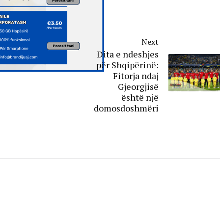
Next
Dita e ndeshjes
për Shqipërinë:
Fitorja ndaj
Gjeorgjisë
është një
domosdoshmëri