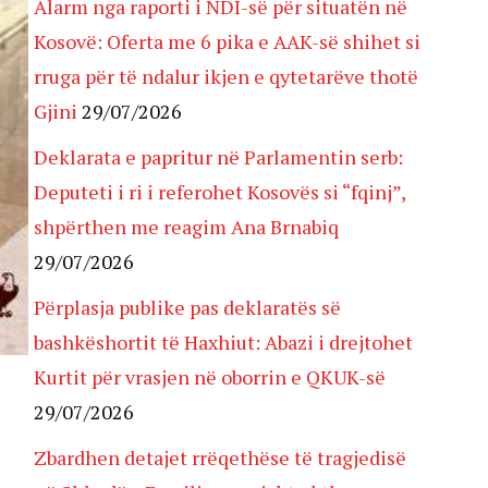
Alarm nga raporti i NDI-së për situatën në
Kosovë: Oferta me 6 pika e AAK-së shihet si
rruga për të ndalur ikjen e qytetarëve thotë
Gjini
29/07/2026
Deklarata e papritur në Parlamentin serb:
Deputeti i ri i referohet Kosovës si “fqinj”,
shpërthen me reagim Ana Brnabiq
29/07/2026
Përplasja publike pas deklaratës së
bashkëshortit të Haxhiut: Abazi i drejtohet
Kurtit për vrasjen në oborrin e QKUK-së
29/07/2026
Zbardhen detajet rrëqethëse të tragjedisë