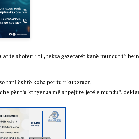
ar te shoferi i tij, teksa gazetarët kanë mundur t’i bëj
e tani është koha për tu rikuperuar.
dhe për t’u kthyer sa më shpejt të jetë e mundu”, dekla