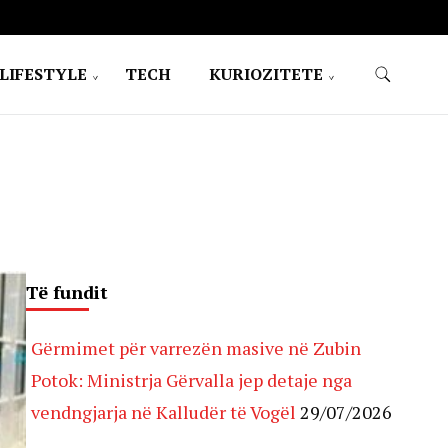
LIFESTYLE
TECH
KURIOZITETE
Të fundit
Gërmimet për varrezën masive në Zubin
Potok: Ministrja Gërvalla jep detaje nga
vendngjarja në Kalludër të Vogël
29/07/2026