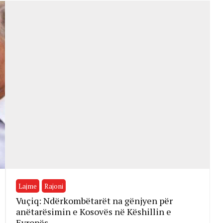
Lajme
Rajoni
Vuçiq: Ndërkombëtarët na gënjyen për
anëtarësimin e Kosovës në Këshillin e
Evropës