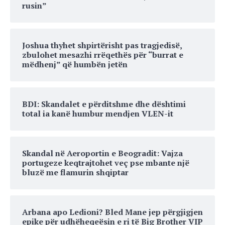
rusin”
Joshua thyhet shpirtërisht pas tragjedisë,
zbulohet mesazhi rrëqethës për “burrat e
mëdhenj” që humbën jetën
BDI: Skandalet e përditshme dhe dështimi
total ia kanë humbur mendjen VLEN-it
Skandal në Aeroportin e Beogradit: Vajza
portugeze keqtrajtohet veç pse mbante një
bluzë me flamurin shqiptar
Arbana apo Ledioni? Bled Mane jep përgjigjen
epike për udhëheqeësin e ri të Big Brother VIP