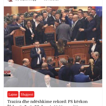
Lajme
Shqiperi
Trazira dhe ndëshkime rekord: PS kërkon