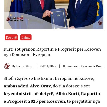
Kosovë
Lajme
Kurti sot pranon Raportin e Progresit për Kosovën
nga Komisioni Evropian
By
Lajmi Shqip
04/11/2025
0 minutes, 42 seconds Read
Shefi i Zyrës së Bashkimit Evropian në Kosovë,
ambasadori Aivo Orav
, do t’ia dorëzojë sot
kryeministrit në detyrë, Albin Kurti
,
Raportin
e Progresit 2025 për Kosovën
, të përgatitur nga