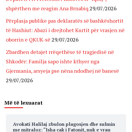
shpërthen me reagim Ana Brnabiq
29/07/2026
Përplasja publike pas deklaratës së bashkëshortit
të Haxhiut: Abazi i drejtohet Kurtit për vrasjen në
oborrin e QKUK-së
29/07/2026
Zbardhen detajet rrëqethëse të tragjedisë në
Shkodër: Familja sapo ishte kthyer nga
Gjermania, arsyeja pse nëna ndodhej në banesë
29/07/2026
Më të lexuarat
Avokati Halilaj zbulon plagosjen dhe sulmin
me mitraloz: “Isha cak i Fatonit, nuk e vrau