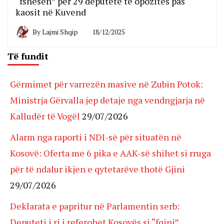
“fshesën” për 29 deputetë të opozitës pas
kaosit në Kuvend
By
Lajmi Shqip
18/12/2025
Të fundit
Gërmimet për varrezën masive në Zubin Potok:
Ministrja Gërvalla jep detaje nga vendngjarja në
Kalludër të Vogël
29/07/2026
Alarm nga raporti i NDI-së për situatën në
Kosovë: Oferta me 6 pika e AAK-së shihet si rruga
për të ndalur ikjen e qytetarëve thotë Gjini
29/07/2026
Deklarata e papritur në Parlamentin serb:
Deputeti i ri i referohet Kosovës si “fqinj”,