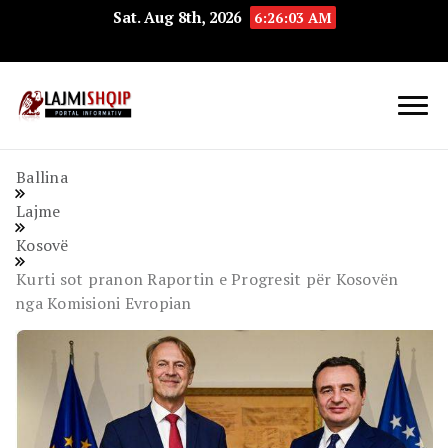
Sat. Aug 8th, 2026
6:26:04 AM
Lajmishqip.net
Lajmishqip
Ballina
Lajme
Kosovë
Kurti sot pranon Raportin e Progresit për Kosovën
nga Komisioni Evropian