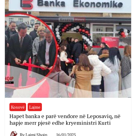
Kosovë
Lajme
Hapet banka e parë vendore në Leposaviq, në
hapje merr pjesë edhe kryeministri Kurti
By
Lajmi Shqip
16/01/2025