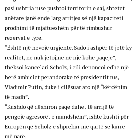
pasi ushtria ruse pushtoi territorin e saj, shtetet
anëtare janë ende larg arritjes së një kapaciteti
prodhimi të mjaftueshëm për të rimbushur
rezervat e tyre.
“Është një nevojë urgjente. Sado i ashpër të jetë ky
realitet, ne nuk jetojmë në një kohë paqeje”,
theksoi kancelari Scholz, i cili denoncoi edhe një
herë ambiciet perandorake të presidentit rus,
Vladimir Putin, duke i cilësuar ato një “kërcënim
të madh”.
“Kushdo që dëshiron paqe duhet të arrijë të
pengojë agresorët e mundshëm”, ishte kushti për
Europën që Scholz e shprehur më qartë se kurrë
më parë.