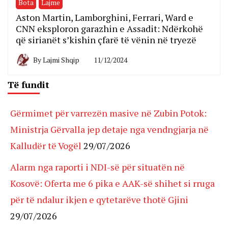
Bota
Lajme
Aston Martin, Lamborghini, Ferrari, Ward e
CNN eksploron garazhin e Assadit: Ndërkohë
që sirianët s’kishin çfarë të vënin në tryezë
By
Lajmi Shqip
11/12/2024
Të fundit
Gërmimet për varrezën masive në Zubin Potok:
Ministrja Gërvalla jep detaje nga vendngjarja në
Kalludër të Vogël
29/07/2026
Alarm nga raporti i NDI-së për situatën në
Kosovë: Oferta me 6 pika e AAK-së shihet si rruga
për të ndalur ikjen e qytetarëve thotë Gjini
29/07/2026