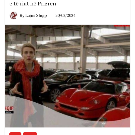
e të riut në Prizren
By
Lajmi Shqip
20/02/2024