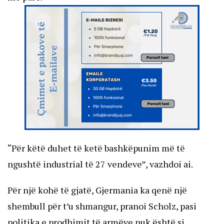
“Për këtë duhet të ketë bashkëpunim më të
ngushtë industrial të 27 vendeve”, vazhdoi ai.
Për një kohë të gjatë, Gjermania ka qenë një
shembull për t’u shmangur, pranoi Scholz, pasi
politika e prodhimit të armëve nuk është si