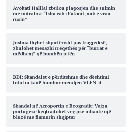
Avokati Halilaj zbulon plagosjen dhe sulmin
me mitraloz: “Isha cak i Fatonit, nuk e vrau
rusin”
Joshua thyhet shpirtërisht pas tragjedisë,
zbulohet mesazhi rrëqethës për “burrat e
mëdhenj” që humbën jetën
BDI: Skandalet e përditshme dhe dështimi
total ia kanë humbur mendjen VLEN-it
Skandal në Aeroportin e Beogradit: Vajza
portugeze keqtrajtohet veç pse mbante një
bluzë me flamurin shqiptar