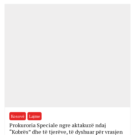
Kosovë
Lajme
Prokuroria Speciale ngre aktakuzë ndaj
“Kobrës” dhe të tjerëve, të dyshuar për vrasjen