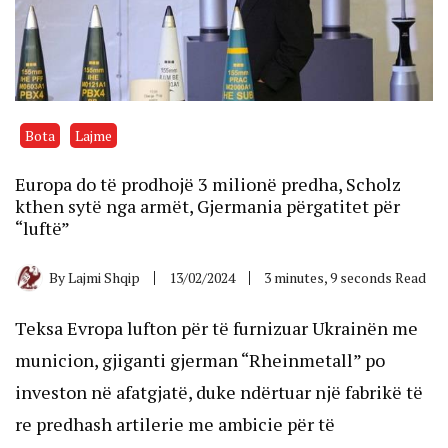
Bota
Lajme
Europa do të prodhojë 3 milionë predha, Scholz
kthen sytë nga armët, Gjermania përgatitet për
“luftë”
By
Lajmi Shqip
13/02/2024
3 minutes, 9 seconds Read
Teksa Evropa lufton për të furnizuar Ukrainën me
municion, gjiganti gjerman “Rheinmetall” po
investon në afatgjatë, duke ndërtuar një fabrikë të
re predhash artilerie me ambicie për të