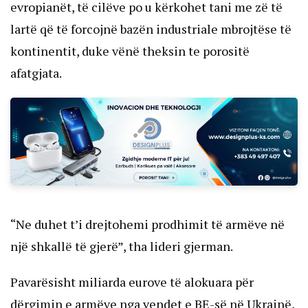
evropianët, të cilëve po u kërkohet tani me zë të
lartë që të forcojnë bazën industriale mbrojtëse të
kontinentit, duke vënë theksin te porositë
afatgjata.
“Ne duhet t’i drejtohemi prodhimit të armëve në
një shkallë të gjerë”, tha lideri gjerman.
Pavarësisht miliarda eurove të alokuara për
dërgimin e armëve nga vendet e BE-së në Ukrainë,