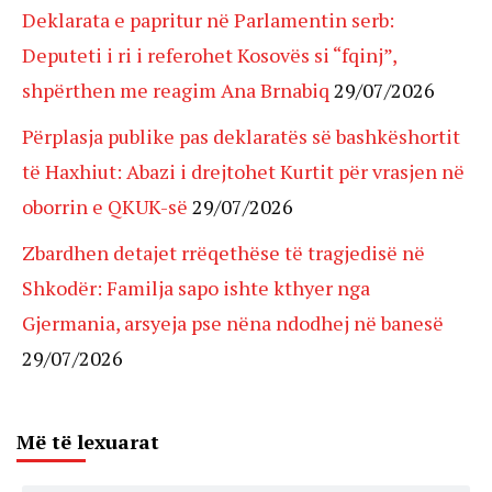
Deklarata e papritur në Parlamentin serb:
Deputeti i ri i referohet Kosovës si “fqinj”,
shpërthen me reagim Ana Brnabiq
29/07/2026
Përplasja publike pas deklaratës së bashkëshortit
të Haxhiut: Abazi i drejtohet Kurtit për vrasjen në
oborrin e QKUK-së
29/07/2026
Zbardhen detajet rrëqethëse të tragjedisë në
Shkodër: Familja sapo ishte kthyer nga
Gjermania, arsyeja pse nëna ndodhej në banesë
29/07/2026
Më të lexuarat