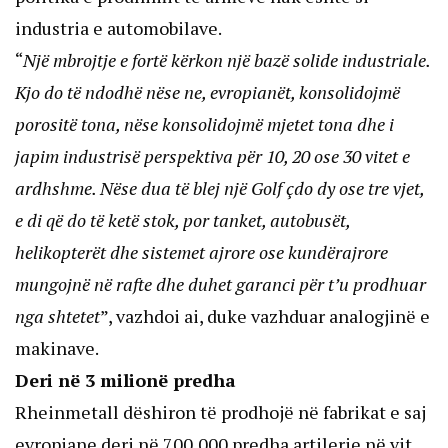
industria e automobilave.
“
Një mbrojtje e fortë kërkon një bazë solide industriale.
Kjo do të ndodhë nëse ne, evropianët, konsolidojmë
porositë tona, nëse konsolidojmë mjetet tona dhe i
japim industrisë perspektiva për 10, 20 ose 30 vitet e
ardhshme. Nëse dua të blej një Golf çdo dy ose tre vjet,
e di që do të ketë stok, por tanket, autobusët,
helikopterët dhe sistemet ajrore ose kundërajrore
mungojnë në rafte dhe duhet garanci për t’u prodhuar
nga shtetet
”, vazhdoi ai, duke vazhduar analogjinë e
makinave.
Deri në 3 milionë predha
Rheinmetall dëshiron të prodhojë në fabrikat e saj
evropiane deri në 700,000 predha artilerie në vit