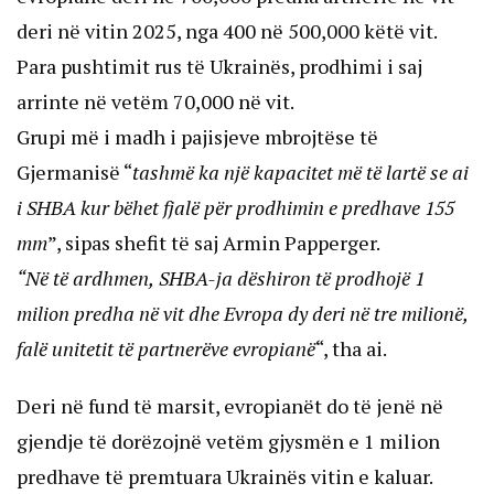
deri në vitin 2025, nga 400 në 500,000 këtë vit.
Para pushtimit rus të Ukrainës, prodhimi i saj
arrinte në vetëm 70,000 në vit.
Grupi më i madh i pajisjeve mbrojtëse të
Gjermanisë “
tashmë ka një kapacitet më të lartë se ai
i SHBA kur bëhet fjalë për prodhimin e predhave 155
mm
”, sipas shefit të saj Armin Papperger.
“Në të ardhmen,
SHBA-ja dëshiron të prodhojë 1
milion predha në vit dhe Evropa dy deri në tre milionë,
falë unitetit të partnerëve evropianë
“, tha ai.
Deri në fund të marsit, evropianët do të jenë në
gjendje të dorëzojnë vetëm gjysmën e 1 milion
predhave të premtuara Ukrainës vitin e kaluar.