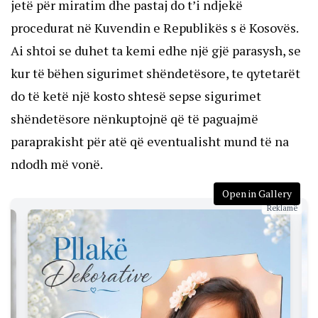
jetë për miratim dhe pastaj do t’i ndjekë
procedurat në Kuvendin e Republikës s ë Kosovës.
Ai shtoi se duhet ta kemi edhe një gjë parasysh, se
kur të bëhen sigurimet shëndetësore, te qytetarët
do të ketë një kosto shtesë sepse sigurimet
shëndetësore nënkuptojnë që të paguajmë
paraprakisht për atë që eventualisht mund të na
ndodh më vonë.
Open in Gallery
Reklamë