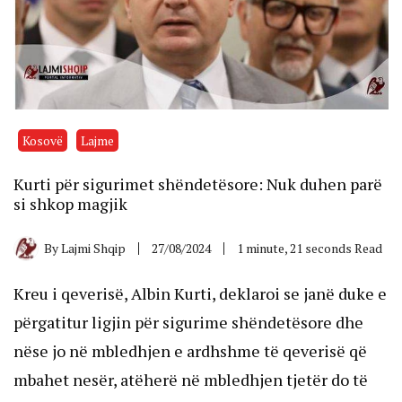
Kosovë
Lajme
Kurti për sigurimet shëndetësore: Nuk duhen parë
si shkop magjik
By
Lajmi Shqip
27/08/2024
1 minute, 21 seconds Read
Kreu i qeverisë, Albin Kurti, deklaroi se janë duke e
përgatitur ligjin për sigurime shëndetësore dhe
nëse jo në mbledhjen e ardhshme të qeverisë që
mbahet nesër, atëherë në mbledhjen tjetër do të