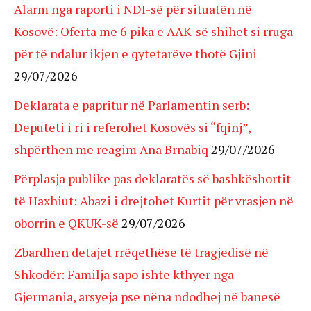
Alarm nga raporti i NDI-së për situatën në
Kosovë: Oferta me 6 pika e AAK-së shihet si rruga
për të ndalur ikjen e qytetarëve thotë Gjini
29/07/2026
Deklarata e papritur në Parlamentin serb:
Deputeti i ri i referohet Kosovës si “fqinj”,
shpërthen me reagim Ana Brnabiq
29/07/2026
Përplasja publike pas deklaratës së bashkëshortit
të Haxhiut: Abazi i drejtohet Kurtit për vrasjen në
oborrin e QKUK-së
29/07/2026
Zbardhen detajet rrëqethëse të tragjedisë në
Shkodër: Familja sapo ishte kthyer nga
Gjermania, arsyeja pse nëna ndodhej në banesë