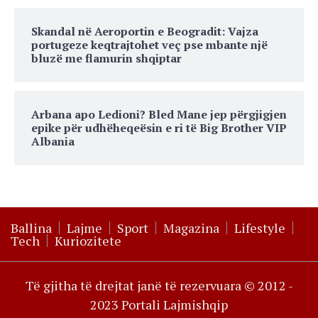
Skandal në Aeroportin e Beogradit: Vajza
portugeze keqtrajtohet veç pse mbante një
bluzë me flamurin shqiptar
Arbana apo Ledioni? Bled Mane jep përgjigjen
epike për udhëheqeësin e ri të Big Brother VIP
Albania
Ballina
Lajme
Sport
Magazina
Lifestyle
Tech
Kuriozitete
Të gjitha të drejtat janë të rezervuara © 2012 -
2023 Portali Lajmishqip