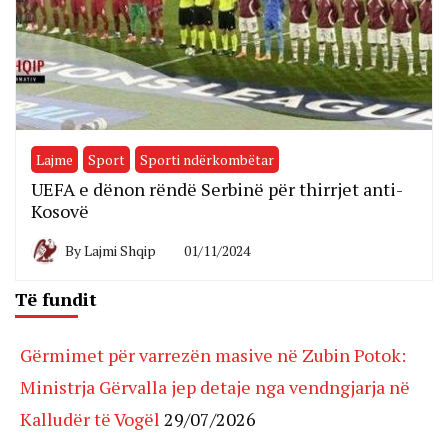
Lajme
Sport
Sporti ndërkombëtar
UEFA e dënon rëndë Serbinë për thirrjet anti-
Kosovë
By
Lajmi Shqip
01/11/2024
Të fundit
Gërmimet për varrezën masive në Zubin Potok:
Ministrja Gërvalla jep detaje nga vendngjarja në
Kalludër të Vogël
29/07/2026