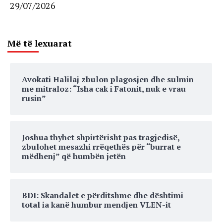
29/07/2026
Më të lexuarat
Avokati Halilaj zbulon plagosjen dhe sulmin
me mitraloz: “Isha cak i Fatonit, nuk e vrau
rusin”
Joshua thyhet shpirtërisht pas tragjedisë,
zbulohet mesazhi rrëqethës për “burrat e
mëdhenj” që humbën jetën
BDI: Skandalet e përditshme dhe dështimi
total ia kanë humbur mendjen VLEN-it