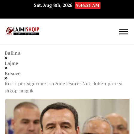
Sat. Aug 8th, 2026
9:46:22 AM
Lajmishqip.net
Lajmishqip
Ballina
Lajme
Kosovë
Kurti për sigurimet shëndetësore: Nuk duhen parë si
shkop magjik