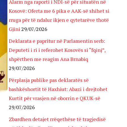
Alarm nga raporti i NDI-së për situatën në
Kosovë: Oferta me 6 pika e AAK-së shihet si
rruga për të ndalur ikjen e qytetarëve thotë
Gjini
29/07/2026
Deklarata e papritur në Parlamentin serb:
Deputeti i ri i referohet Kosovës si “fqinj”,
shpërthen me reagim Ana Brnabiq
29/07/2026
Përplasja publike pas deklaratës së
bashkëshortit të Haxhiut: Abazi i drejtohet
Kurtit për vrasjen në oborrin e QKUK-së
29/07/2026
Zbardhen detajet rrëqethëse të tragjedisë