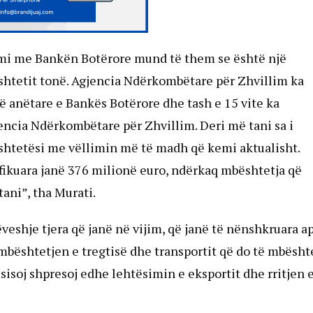
emi me Bankën Botërore mund të them se është një
ë shtetit tonë. Agjencia Ndërkombëtare për Zhvillim ka
 anëtare e Bankës Botërore dhe tash e 15 vite ka
ncia Ndërkombëtare për Zhvillim. Deri më tani sa i
htetësi me vëllimin më të madh që kemi aktualisht.
ifikuara janë 376 milionë euro, ndërkaq mbështetja që
ani”, tha Murati.
veshje tjera që janë në vijim, që janë të nënshkruara a
mbështetjen e tregtisë dhe transportit që do të mbësht
ësisoj shpresoj edhe lehtësimin e eksportit dhe rritjen 