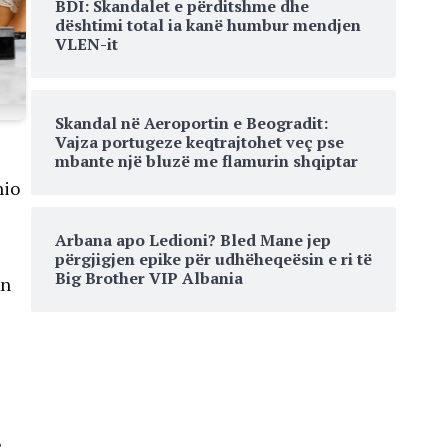
BDI: Skandalet e përditshme dhe
dështimi total ia kanë humbur mendjen
VLEN-it
Skandal në Aeroportin e Beogradit:
Vajza portugeze keqtrajtohet veç pse
mbante një bluzë me flamurin shqiptar
hio
Arbana apo Ledioni? Bled Mane jep
përgjigjen epike për udhëheqeësin e ri të
Big Brother VIP Albania
in
ë