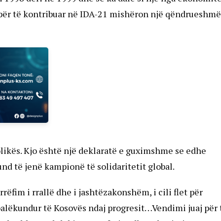
për të kontribuar në IDA-21 mishëron një qëndrueshmë
olikës. Kjo është një deklaratë e guximshme se edhe
nd të jenë kampionë të solidaritetit global.
rëfim i rrallë dhe i jashtëzakonshëm, i cili flet për
alëkundur të Kosovës ndaj progresit…Vendimi juaj për 