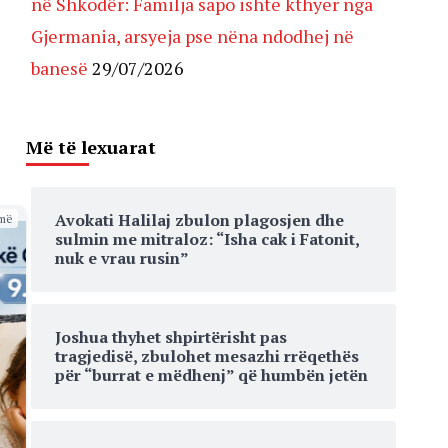
në Shkodër: Familja sapo ishte kthyer nga
Gjermania, arsyeja pse nëna ndodhej në
banesë
29/07/2026
Më të lexuarat
Avokati Halilaj zbulon plagosjen dhe
më
sulmin me mitraloz: “Isha cak i Fatonit,
nuk e vrau rusin”
Joshua thyhet shpirtërisht pas
tragjedisë, zbulohet mesazhi rrëqethës
për “burrat e mëdhenj” që humbën jetën