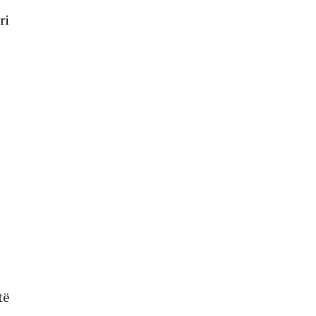
ri
të