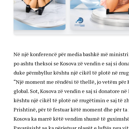
Në një konferencë për media bashkë më ministrin
po ashtu theksoi se Kosova zë vendin e saj si d
duke përmbyllur kështu një cikël të plotë në rrug
“Një moment me rëndësi të thellë, jo vetëm për
global. Sot, Kosova zë vendin e saj si donatore n
kështu një cikël të plotë në rrugëtimin e saj të z
Prishtinë, për të festuar këtë moment dhe për ta n
Kosova ka marrë këtë vendim shumë të guximshëm,
Pavarësisht se ka përjetuar plagët e luftës nga v