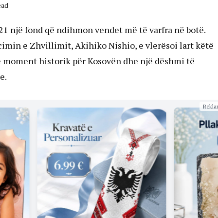
ead
21 një fond që ndihmon vendet më të varfra në botë.
min e Zhvillimit, Akihiko Nishio, e vlerësoi lart këtë
jë moment historik për Kosovën dhe një dëshmi të
e.
Rekla