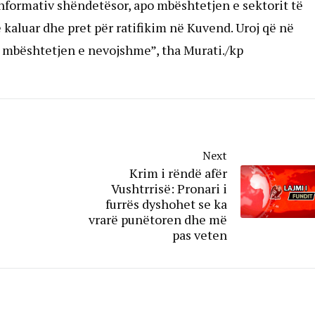
nformativ shëndetësor, apo mbështetjen e sektorit të
kaluar dhe pret për ratifikim në Kuvend. Uroj që në
ë mbështetjen e nevojshme”, tha Murati./kp
Next
Krim i rëndë afër
Vushtrrisë: Pronari i
furrës dyshohet se ka
vrarë punëtoren dhe më
pas veten