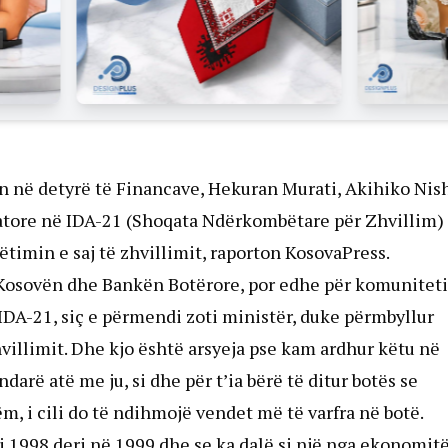
 në detyrë të Financave, Hekuran Murati, Akihiko Nis
onatore në IDA-21 (Shoqata Ndërkombëtare për Zhvillim)
ëtimin e saj të zhvillimit, raporton KosovaPress.
 Kosovën dhe Bankën Botërore, por edhe për komunitet
ë IDA-21, siç e përmendi zoti ministër, duke përmbyllur
hvillimit. Dhe kjo është arsyeja pse kam ardhur këtu në
darë atë me ju, si dhe për t’ia bërë të ditur botës se
 i cili do të ndihmojë vendet më të varfra në botë.
iti 1998 deri në 1999 dhe se ka dalë si një nga ekonomit