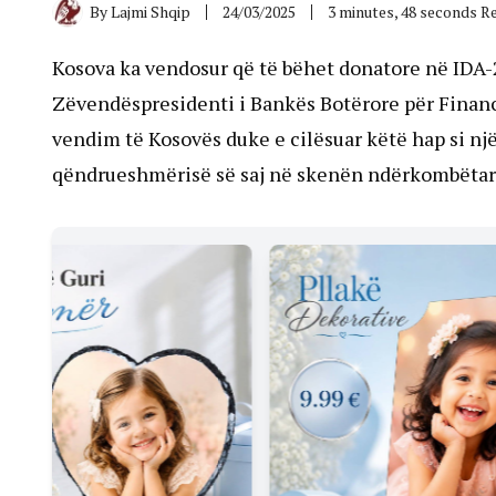
By
Lajmi Shqip
24/03/2025
3 minutes, 48 seconds R
Kosova ka vendosur që të bëhet donatore në IDA-
Zëvendëspresidenti i Bankës Botërore për Financi
vendim të Kosovës duke e cilësuar këtë hap si n
qëndrueshmërisë së saj në skenën ndërkombëtar