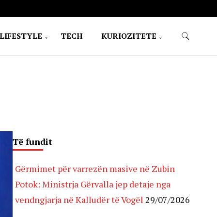
LIFESTYLE
TECH
KURIOZITETE
Të fundit
Gërmimet për varrezën masive në Zubin
Potok: Ministrja Gërvalla jep detaje nga
vendngjarja në Kalludër të Vogël
29/07/2026