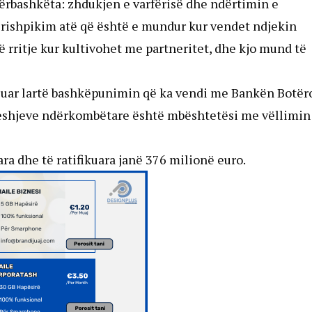
përbashkëta: zhdukjen e varfërisë dhe ndërtimin e
të rishpikim atë që është e mundur kur vendet ndjekin
rritje kur kultivohet me partneritet, dhe kjo mund të
ësuar lartë bashkëpunimin që ka vendi me Bankën Botëro
ëveshjeve ndërkombëtare është mbështetësi me vëllimin
ra dhe të ratifikuara janë 376 milionë euro.