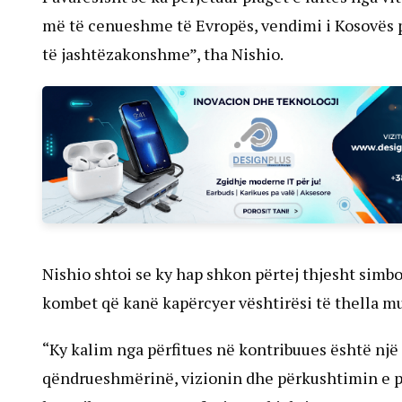
më të cenueshme të Evropës, vendimi i Kosovës 
të jashtëzakonshme”, tha Nishio.
Nishio shtoi se ky hap shkon përtej thjesht simb
kombet që kanë kapërcyer vështirësi të thella mu
“Ky kalim nga përfitues në kontribuues është një r
qëndrueshmërinë, vizionin dhe përkushtimin e p