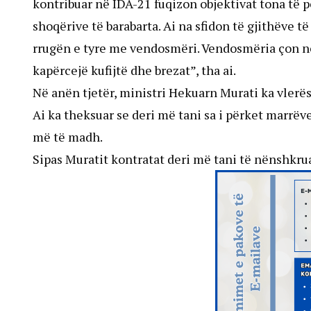
kontribuar në IDA-21 fuqizon objektivat tona të 
shoqërive të barabarta. Ai na sfidon të gjithëve 
rrugën e tyre me vendosmëri. Vendosmëria çon në 
kapërcejë kufijtë dhe brezat”, tha ai.
Në anën tjetër, ministri Hekuarn Murati ka vler
Ai ka theksuar se deri më tani sa i përket marr
më të madh.
Sipas Muratit kontratat deri më tani të nënshkrua