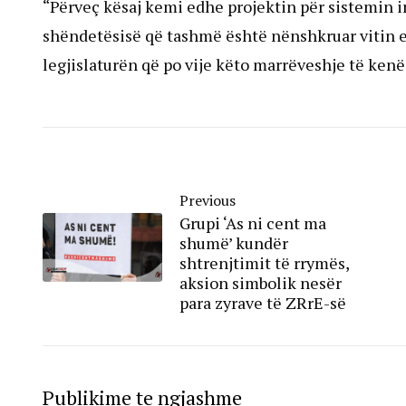
“Përveç kësaj kemi edhe projektin për sistemin i
shëndetësisë që tashmë është nënshkruar vitin e 
legjislaturën që po vije këto marrëveshje të ken
Previous
Grupi ‘As ni cent ma
shumë’ kundër
shtrenjtimit të rrymës,
aksion simbolik nesër
para zyrave të ZRrE-së
Publikime te ngjashme