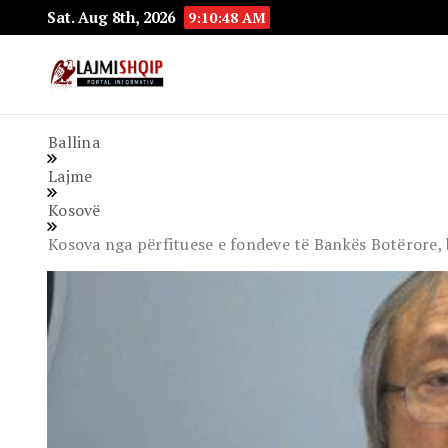
Sat. Aug 8th, 2026
9:10:50 AM
Lajmishqip.net
Lajmishqip
Ballina
Lajme
Kosovë
​Kosova nga përfituese e fondeve të Bankës Botërore,