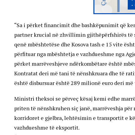
“Sa i përket financimit dhe bashkëpunimit që k
partner krucial në zhvillimin gjithëpërfshirës t
qenë mbështetëse dhe Kosova tash e 15 vite është
përfituar nga mbështetja e vazhdueshme nga Agje
përket marrëveshjeve ndërkombëtare është mbës
Kontratat deri më tani të nënshkruara dhe të rat
është disbursuar është 289 milionë euro deri më t
Ministri theksoi se përveç kësaj kemi edhe marrë
priten të nënshkruhen siç janë, marrëveshja për 
korridoret e gjelbra, lehtësimin e transportit e k
vazhdueshme të eksportit.