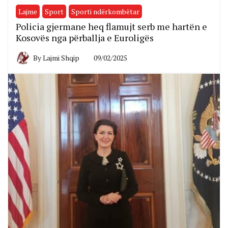
Lajme
Sport
Sporti ndërkombëtar
Policia gjermane heq flamujt serb me hartën e
Kosovës nga përballja e Euroligës
By
Lajmi Shqip
09/02/2025