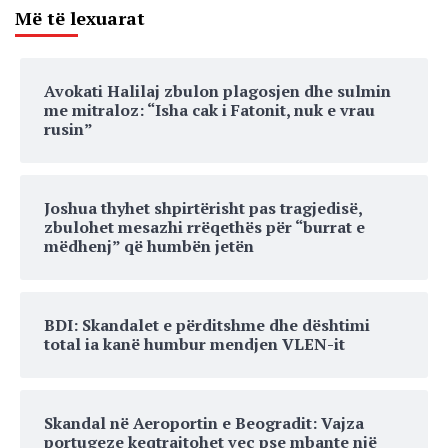
Më të lexuarat
Avokati Halilaj zbulon plagosjen dhe sulmin
me mitraloz: “Isha cak i Fatonit, nuk e vrau
rusin”
Joshua thyhet shpirtërisht pas tragjedisë,
zbulohet mesazhi rrëqethës për “burrat e
mëdhenj” që humbën jetën
BDI: Skandalet e përditshme dhe dështimi
total ia kanë humbur mendjen VLEN-it
Skandal në Aeroportin e Beogradit: Vajza
portugeze keqtrajtohet veç pse mbante një