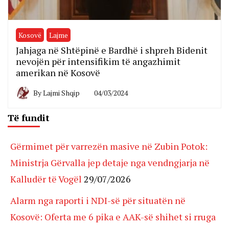
Kosovë
Lajme
Jahjaga në Shtëpinë e Bardhë i shpreh Bidenit
nevojën për intensifikim të angazhimit
amerikan në Kosovë
By
Lajmi Shqip
04/03/2024
Të fundit
Gërmimet për varrezën masive në Zubin Potok:
Ministrja Gërvalla jep detaje nga vendngjarja në
Kalludër të Vogël
29/07/2026
Alarm nga raporti i NDI-së për situatën në
Kosovë: Oferta me 6 pika e AAK-së shihet si rruga