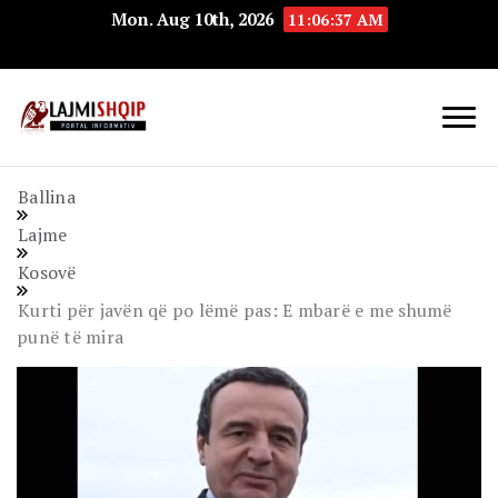
Mon. Aug 10th, 2026
11:06:38 AM
Lajmishqip.net
Lajmishqip
Ballina
Lajme
Kosovë
Kurti për javën që po lëmë pas: E mbarë e me shumë
punë të mira