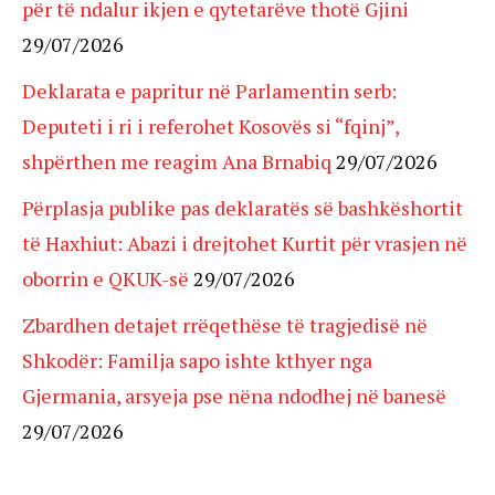
për të ndalur ikjen e qytetarëve thotë Gjini
29/07/2026
Deklarata e papritur në Parlamentin serb:
Deputeti i ri i referohet Kosovës si “fqinj”,
shpërthen me reagim Ana Brnabiq
29/07/2026
Përplasja publike pas deklaratës së bashkëshortit
të Haxhiut: Abazi i drejtohet Kurtit për vrasjen në
oborrin e QKUK-së
29/07/2026
Zbardhen detajet rrëqethëse të tragjedisë në
Shkodër: Familja sapo ishte kthyer nga
Gjermania, arsyeja pse nëna ndodhej në banesë
29/07/2026