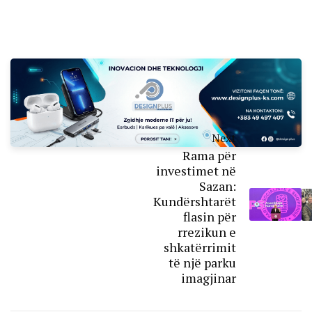
Next
Rama për
investimet në
Sazan:
Kundërshtarët
flasin për
rrezikun e
shkatërrimit
të një parku
imagjinar