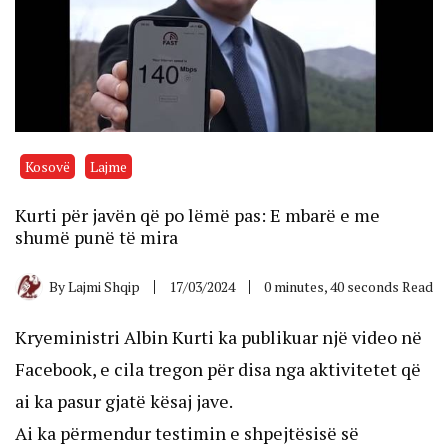
Kosovë
Lajme
Kurti për javën që po lëmë pas: E mbarë e me
shumë punë të mira
By
Lajmi Shqip
17/03/2024
0 minutes, 40 seconds Read
Kryeministri Albin Kurti ka publikuar një video në
Facebook, e cila tregon për disa nga aktivitetet që
ai ka pasur gjatë kësaj jave.
Ai ka përmendur testimin e shpejtësisë së