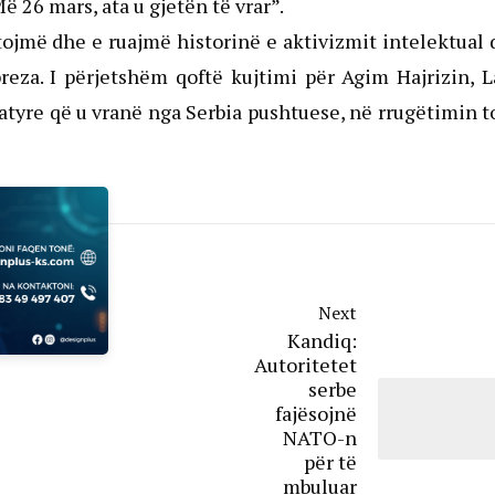
 26 mars, ata u gjetën të vrar”.
jtojmë dhe e ruajmë historinë e aktivizmit intelektual
eza. I përjetshëm qoftë kujtimi për Agim Hajrizin, L
atyre që u vranë nga Serbia pushtuese, në rrugëtimin 
Next
Kandiq:
Autoritetet
serbe
fajësojnë
NATO-n
për të
mbuluar