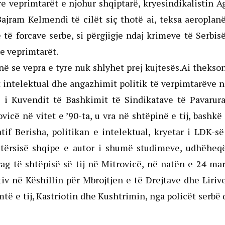
tre veprimtarët e njohur shqiptarë, kryesindikalistin 
Bajram Kelmendi të cilët siç thotë ai, teksa aeroplan
të forcave serbe, si përgjigje ndaj krimeve të Serbis
re veprimtarët.
ë se vepra e tyre nuk shlyhet prej kujtesës.Ai thekso
t intelektual dhe angazhimit politik të verpimtarëve 
ri i Kuvendit të Bashkimit të Sindikatave të Pavarur
icë në vitet e ’90-ta, u vra në shtëpinë e tij, bashk
tif Berisha, politikan e intelektual, kryetar i LDK-s
 letërsisë shqipe e autor i shumë studimeve, udhëheq
rag të shtëpisë së tij në Mitrovicë, në natën e 24 mar
iv në Këshillin për Mbrojtjen e të Drejtave dhe Liriv
ë e tij, Kastriotin dhe Kushtrimin, nga policët serbë 