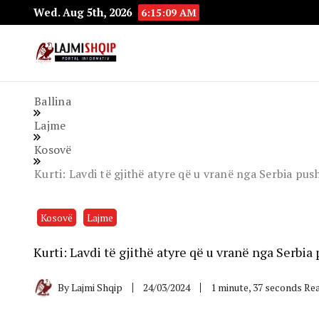
Wed. Aug 5th, 2026
6:15:10 AM
Lajmishqip.net
Lajmishqip
Ballina
Lajme
Kosovë
Kurti: Lavdi të gjithë atyre që u vranë nga Serbia pus
Kosovë
Lajme
Kurti: Lavdi të gjithë atyre që u vranë nga Serbia
By
Lajmi Shqip
24/03/2024
1 minute, 37 seconds Re