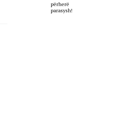
përherë
parasysh!