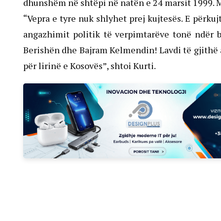
dhunshëm në shtëpi në natën e 24 marsit 1999. Më
“Vepra e tyre nuk shlyhet prej kujtesës. E përku
angazhimit politik të verpimtarëve tonë ndër br
Berishën dhe Bajram Kelmendin! Lavdi të gjithë 
për lirinë e Kosovës”, shtoi Kurti.