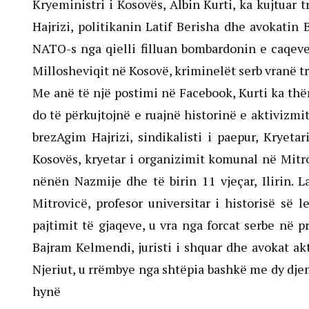
Kryeministri i Kosovës, Albin Kurti, ka kujtuar 
Hajrizi, politikanin Latif Berisha dhe avokatin 
NATO-s nga qielli filluan bombardonin e caqeve 
Millosheviqit në Kosovë, kriminelët serb vranë t
Me anë të një postimi në Facebook, Kurti ka thën
do të përkujtojnë e ruajnë historinë e aktivizmi
brezAgim Hajrizi, sindikalisti i paepur, Kryeta
Kosovës, kryetar i organizimit komunal në Mitrov
nënën Nazmije dhe të birin 11 vjeçar, Ilirin. La
Mitrovicë, profesor universitar i historisë së
pajtimit të gjaqeve, u vra nga forcat serbe në p
Bajram Kelmendi, juristi i shquar dhe avokat akt
Njeriut, u rrëmbye nga shtëpia bashkë me dy djemt
hynë