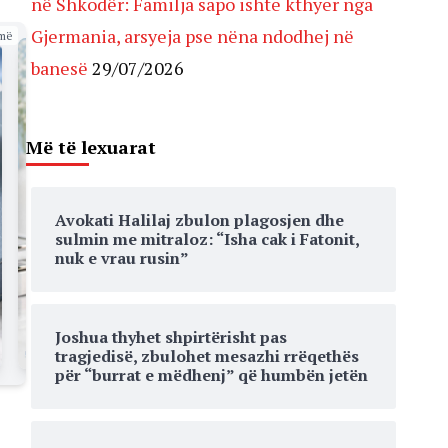
në Shkodër: Familja sapo ishte kthyer nga
Gjermania, arsyeja pse nëna ndodhej në
më
banesë
29/07/2026
Më të lexuarat
Avokati Halilaj zbulon plagosjen dhe
sulmin me mitraloz: “Isha cak i Fatonit,
nuk e vrau rusin”
Joshua thyhet shpirtërisht pas
tragjedisë, zbulohet mesazhi rrëqethës
për “burrat e mëdhenj” që humbën jetën