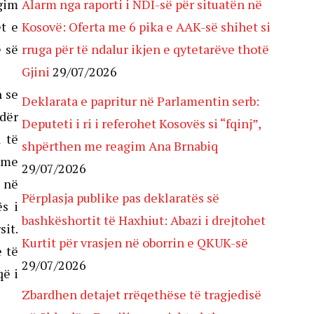
Agim
Alarm nga raporti i NDI-së për situatën në
ët e
Kosovë: Oferta me 6 pika e AAK-së shihet si
ë së
rruga për të ndalur ikjen e qytetarëve thotë
Gjini
29/07/2026
n se
Deklarata e papritur në Parlamentin serb:
ndër
Deputeti i ri i referohet Kosovës si “fqinj”,
a të
shpërthen me reagim Ana Brnabiq
ë me
29/07/2026
ë në
Përplasja publike pas deklaratës së
ës i
bashkëshortit të Haxhiut: Abazi i drejtohet
sit.
Kurtit për vrasjen në oborrin e QKUK-së
e të
29/07/2026
që i
Zbardhen detajet rrëqethëse të tragjedisë