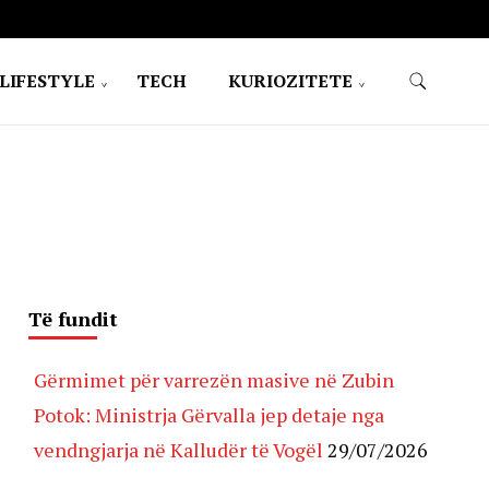
LIFESTYLE
TECH
KURIOZITETE
Të fundit
Gërmimet për varrezën masive në Zubin
Potok: Ministrja Gërvalla jep detaje nga
vendngjarja në Kalludër të Vogël
29/07/2026