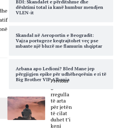
BDI: Skandalet e përditshme dhe
dështimi total ia kanë humbur mendjen
 dhe
VLEN-it
atif
tonë
Skandal në Aeroportin e Beogradit:
Vajza portugeze keqtrajtohet veç pse
mbante një bluzë me flamurin shqiptar
Arbana apo Ledioni? Bled Mane jep
përgjigjen epike për udhëheqeësin e ri të
Big Brother VIP Albania
Previous
6
rregulla
të arta
për jetën
të cilat
duhet t’i
keni