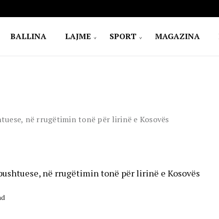
BALLINA
LAJME
SPORT
MAGAZINA
htuese, në rrugëtimin tonë për lirinë e Kosovës
 pushtuese, në rrugëtimin tonë për lirinë e Kosovës
ad