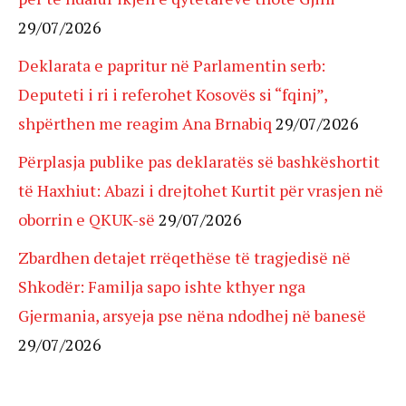
29/07/2026
Deklarata e papritur në Parlamentin serb:
Deputeti i ri i referohet Kosovës si “fqinj”,
shpërthen me reagim Ana Brnabiq
29/07/2026
Përplasja publike pas deklaratës së bashkëshortit
të Haxhiut: Abazi i drejtohet Kurtit për vrasjen në
oborrin e QKUK-së
29/07/2026
Zbardhen detajet rrëqethëse të tragjedisë në
Shkodër: Familja sapo ishte kthyer nga
Gjermania, arsyeja pse nëna ndodhej në banesë
29/07/2026