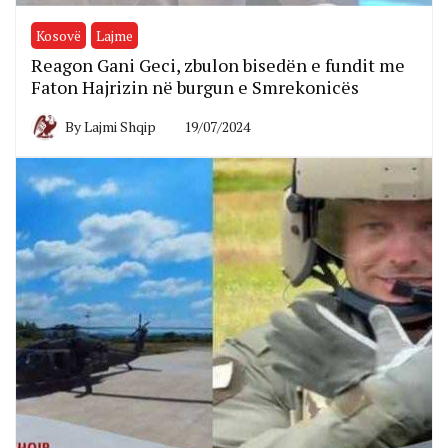
Kosovë
Lajme
Reagon Gani Geci, zbulon bisedën e fundit me
Faton Hajrizin në burgun e Smrekonicës
By
Lajmi Shqip
19/07/2024