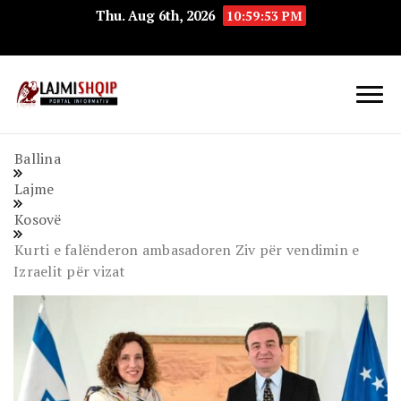
Thu. Aug 6th, 2026
10:59:54 PM
Lajmishqip.net
Lajmishqip
Ballina
Lajme
Kosovë
Kurti e falënderon ambasadoren Ziv për vendimin e
Izraelit për vizat