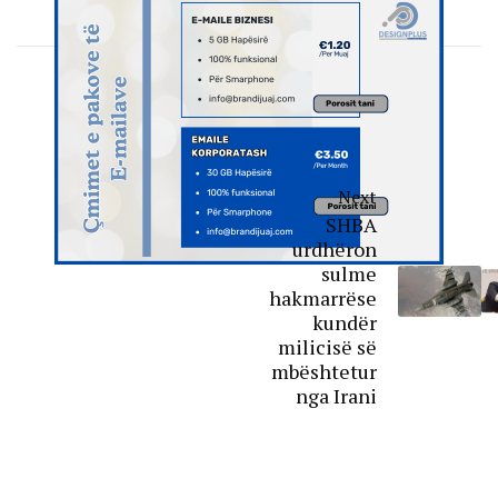
Next
SHBA
urdhëron
sulme
hakmarrëse
kundër
milicisë së
mbështetur
nga Irani