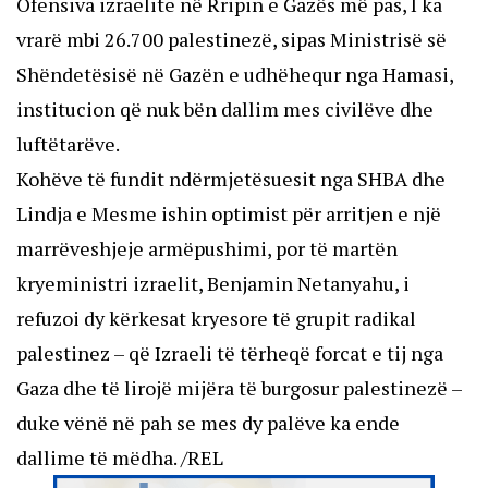
Ofensiva izraelite në Rripin e Gazës më pas, I ka
vrarë mbi 26.700 palestinezë, sipas Ministrisë së
Shëndetësisë në Gazën e udhëhequr nga Hamasi,
institucion që nuk bën dallim mes civilëve dhe
luftëtarëve.
Kohëve të fundit ndërmjetësuesit nga SHBA dhe
Lindja e Mesme ishin optimist për arritjen e një
marrëveshjeje armëpushimi, por të martën
kryeministri izraelit, Benjamin Netanyahu, i
refuzoi dy kërkesat kryesore të grupit radikal
palestinez – që Izraeli të tërheqë forcat e tij nga
Gaza dhe të lirojë mijëra të burgosur palestinezë –
duke vënë në pah se mes dy palëve ka ende
dallime të mëdha. /REL