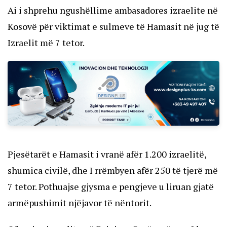
Ai i shprehu ngushëllime ambasadores izraelite në
Kosovë për viktimat e sulmeve të Hamasit në jug të
Izraelit më 7 tetor.
Pjesëtarët e Hamasit i vranë afër 1.200 izraelitë,
shumica civilë, dhe I rrëmbyen afër 250 të tjerë më
7 tetor. Pothuajse gjysma e pengjeve u liruan gjatë
armëpushimit njëjavor të nëntorit.