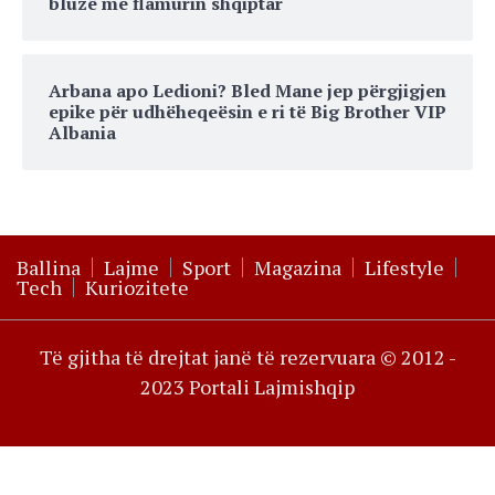
bluzë me flamurin shqiptar
Arbana apo Ledioni? Bled Mane jep përgjigjen
epike për udhëheqeësin e ri të Big Brother VIP
Albania
Ballina
Lajme
Sport
Magazina
Lifestyle
Tech
Kuriozitete
Të gjitha të drejtat janë të rezervuara © 2012 -
2023 Portali Lajmishqip