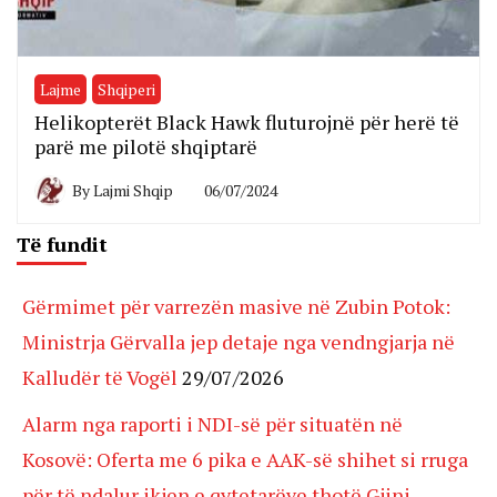
Lajme
Shqiperi
Helikopterët Black Hawk fluturojnë për herë të
parë me pilotë shqiptarë
By
Lajmi Shqip
06/07/2024
Të fundit
Gërmimet për varrezën masive në Zubin Potok:
Ministrja Gërvalla jep detaje nga vendngjarja në
Kalludër të Vogël
29/07/2026
Alarm nga raporti i NDI-së për situatën në
Kosovë: Oferta me 6 pika e AAK-së shihet si rruga
për të ndalur ikjen e qytetarëve thotë Gjini