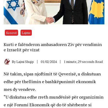
Kosovë
Lajme
Kurti e falënderon ambasadoren Ziv për vendimin
e Izraelit për vizat
By
Lajmi Shqip
01/02/2024
1 minute, 29 seconds Read
Në takim, sipas njoftimit të Qeverisë, u diskutuan
edhe për thellimin e bashkëpunimit ekonomik
mes dy vendeve.
“U diskutua edhe rreth mundësisë për organizimin
e një Forumi Ekonomik që do të shërbente si