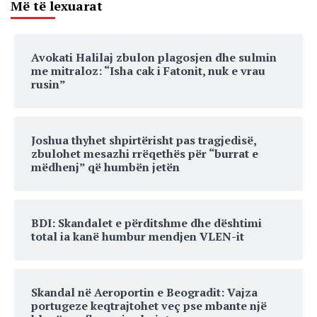
Më të lexuarat
Avokati Halilaj zbulon plagosjen dhe sulmin
me mitraloz: “Isha cak i Fatonit, nuk e vrau
rusin”
Joshua thyhet shpirtërisht pas tragjedisë,
zbulohet mesazhi rrëqethës për “burrat e
mëdhenj” që humbën jetën
BDI: Skandalet e përditshme dhe dështimi
total ia kanë humbur mendjen VLEN-it
Skandal në Aeroportin e Beogradit: Vajza
portugeze keqtrajtohet veç pse mbante një