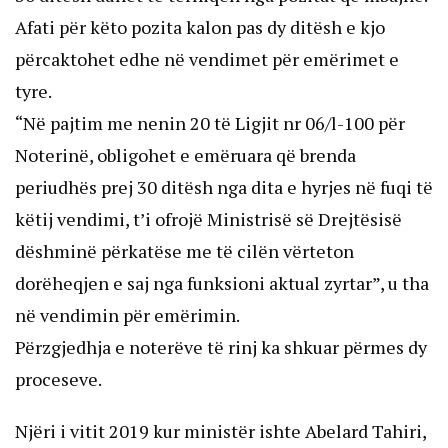
Afati për këto pozita kalon pas dy ditësh e kjo
përcaktohet edhe në vendimet për emërimet e
tyre.
“Në pajtim me nenin 20 të Ligjit nr 06/l-100 për
Noterinë, obligohet e emëruara që brenda
periudhës prej 30 ditësh nga dita e hyrjes në fuqi të
këtij vendimi, t’i ofrojë Ministrisë së Drejtësisë
dëshminë përkatëse me të cilën vërteton
dorëheqjen e saj nga funksioni aktual zyrtar”, u tha
në vendimin për emërimin.
Përzgjedhja e noterëve të rinj ka shkuar përmes dy
proceseve.
Njëri i vitit 2019 kur ministër ishte Abelard Tahiri,