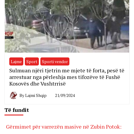
Lajme
Sport
Sporti vendor
Sulmuan njëri tjetrin me mjete të forta, pesë të
arrestuar nga përleshja mes tifozëve të Fushë
Kosovës dhe Vushtrrisë
By
Lajmi Shqip
21/09/2024
Të fundit
Gërmimet për varrezën masive në Zubin Potok: