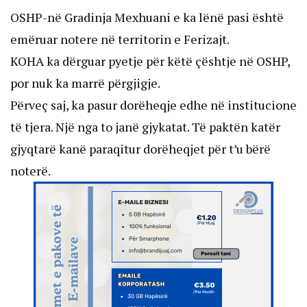
OSHP-në Gradinja Mexhuani e ka lënë pasi është
emëruar notere në territorin e Ferizajt.
KOHA ka dërguar pyetje për këtë çështje në OSHP,
por nuk ka marrë përgjigje.
Përveç saj, ka pasur dorëheqje edhe në institucione
të tjera. Një nga to janë gjykatat. Të paktën katër
gjyqtarë kanë paraqitur dorëheqjet për t’u bërë
noterë.