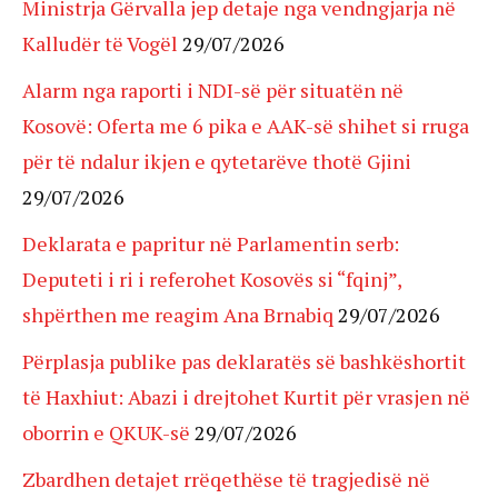
Ministrja Gërvalla jep detaje nga vendngjarja në
Kalludër të Vogël
29/07/2026
Alarm nga raporti i NDI-së për situatën në
Kosovë: Oferta me 6 pika e AAK-së shihet si rruga
për të ndalur ikjen e qytetarëve thotë Gjini
29/07/2026
Deklarata e papritur në Parlamentin serb:
Deputeti i ri i referohet Kosovës si “fqinj”,
shpërthen me reagim Ana Brnabiq
29/07/2026
Përplasja publike pas deklaratës së bashkëshortit
të Haxhiut: Abazi i drejtohet Kurtit për vrasjen në
oborrin e QKUK-së
29/07/2026
Zbardhen detajet rrëqethëse të tragjedisë në