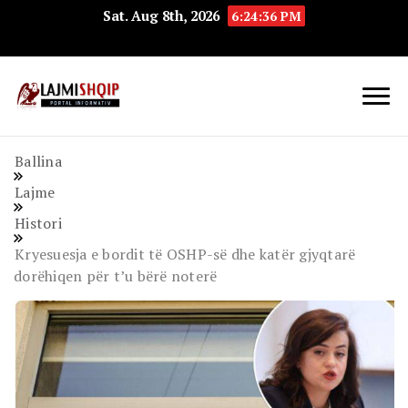
Sat. Aug 8th, 2026
6:24:36 PM
Lajmishqip.net
Lajmishqip
Ballina
Lajme
Histori
Kryesuesja e bordit të OSHP-së dhe katër gjyqtarë
dorëhiqen për t’u bërë noterë