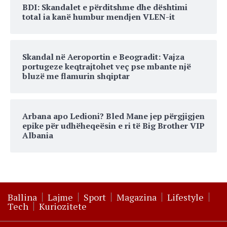
BDI: Skandalet e përditshme dhe dështimi
total ia kanë humbur mendjen VLEN-it
Skandal në Aeroportin e Beogradit: Vajza
portugeze keqtrajtohet veç pse mbante një
bluzë me flamurin shqiptar
Arbana apo Ledioni? Bled Mane jep përgjigjen
epike për udhëheqeësin e ri të Big Brother VIP
Albania
Ballina
Lajme
Sport
Magazina
Lifestyle
Tech
Kuriozitete