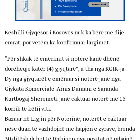
Këshilli Gjyqësor i Kosovës nuk ka bërë me dije
emrat, por vetëm ka konfirmuar largimet.
“Për shkak të emërimit si noterë kanë dhënë
dorëheqje katër (4) gjyqtarë”, u tha nga KGJK-ja.
Dy nga gjyqtarët e emëruar si noterë janë nga
Gjykata Komerciale. Arnis Dumani e Saranda
Kurtbogaj Sheremeti janë caktuar noterë më 15
korrik të këtij viti.
Bazuar në Ligjin për Noterinë, noterët e caktuar
nëse duan të vazhdojnë me hapjen e zyrave, brenda
30 ditësh duhet të tërhiqen nga pozitat që mbajnë.