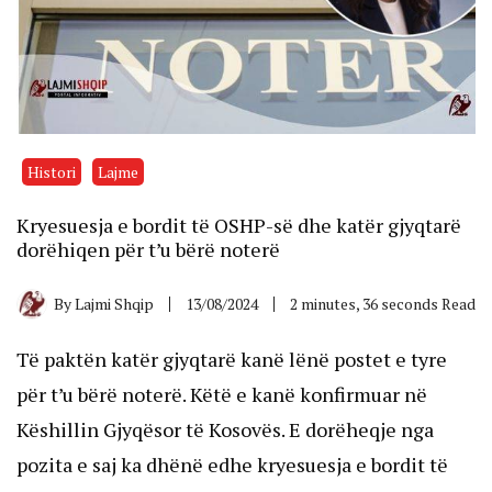
Histori
Lajme
Kryesuesja e bordit të OSHP-së dhe katër gjyqtarë
dorëhiqen për t’u bërë noterë
By
Lajmi Shqip
13/08/2024
2 minutes, 36 seconds Read
Të paktën katër gjyqtarë kanë lënë postet e tyre
për t’u bërë noterë. Këtë e kanë konfirmuar në
Këshillin Gjyqësor të Kosovës. E dorëheqje nga
pozita e saj ka dhënë edhe kryesuesja e bordit të