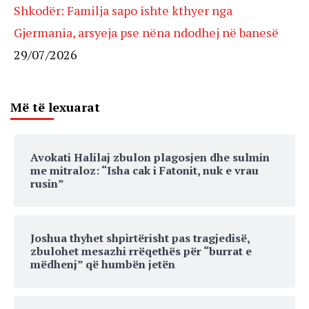
Shkodër: Familja sapo ishte kthyer nga
Gjermania, arsyeja pse nëna ndodhej në banesë
29/07/2026
Më të lexuarat
Avokati Halilaj zbulon plagosjen dhe sulmin
me mitraloz: “Isha cak i Fatonit, nuk e vrau
rusin”
Joshua thyhet shpirtërisht pas tragjedisë,
zbulohet mesazhi rrëqethës për “burrat e
mëdhenj” që humbën jetën