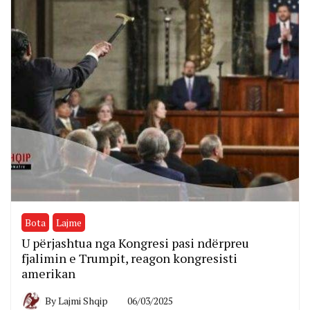
Bota
Lajme
U përjashtua nga Kongresi pasi ndërpreu
fjalimin e Trumpit, reagon kongresisti
amerikan
By
Lajmi Shqip
06/03/2025