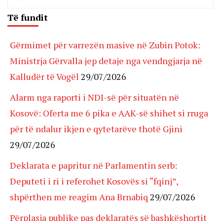
Të fundit
Gërmimet për varrezën masive në Zubin Potok:
Ministrja Gërvalla jep detaje nga vendngjarja në
Kalludër të Vogël
29/07/2026
Alarm nga raporti i NDI-së për situatën në
Kosovë: Oferta me 6 pika e AAK-së shihet si rruga
për të ndalur ikjen e qytetarëve thotë Gjini
29/07/2026
Deklarata e papritur në Parlamentin serb:
Deputeti i ri i referohet Kosovës si “fqinj”,
shpërthen me reagim Ana Brnabiq
29/07/2026
Përplasja publike pas deklaratës së bashkëshortit