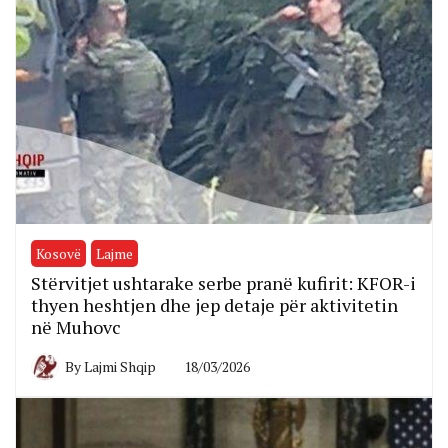
Kosovë
Lajme
Stërvitjet ushtarake serbe pranë kufirit: KFOR-i
thyen heshtjen dhe jep detaje për aktivitetin
në Muhovc
By
Lajmi Shqip
18/03/2026