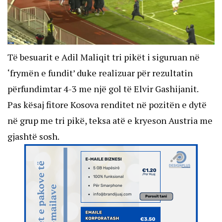
Të besuarit e Adil Maliqit tri pikët i siguruan në
‘frymën e fundit’ duke realizuar për rezultatin
përfundimtar 4-3 me një gol të Elvir Gashijanit.
Pas kësaj fitore Kosova renditet në pozitën e dytë
në grup me tri pikë, teksa atë e kryeson Austria me
gjashtë sosh.