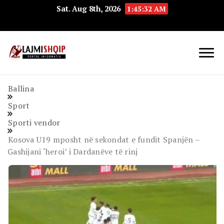
Sat. Aug 8th, 2026
1:45:33 AM
Lajmishqip.net
Lajmishqip
Ballina
Sport
Sporti vendor
Kosova U19 mposht në sekondat e fundit Spanjën –
Gashijani ‘heroi’ i Dardanëve të rinj