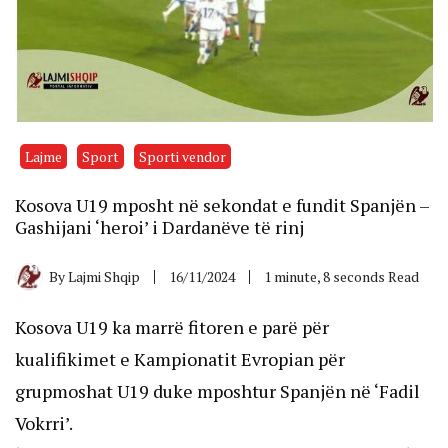
Lajme
Sport
Sporti vendor
Kosova U19 mposht në sekondat e fundit Spanjën –
Gashijani ‘heroi’ i Dardanëve të rinj
By
Lajmi Shqip
16/11/2024
1 minute, 8 seconds Read
Kosova U19 ka marrë fitoren e parë për
kualifikimet e Kampionatit Evropian për
grupmoshat U19 duke mposhtur Spanjën në ‘Fadil
Vokrri’.