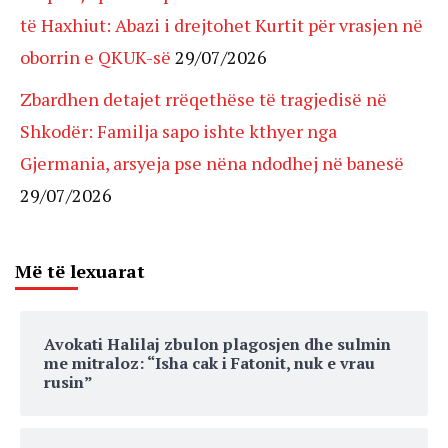
të Haxhiut: Abazi i drejtohet Kurtit për vrasjen në
oborrin e QKUK-së
29/07/2026
Zbardhen detajet rrëqethëse të tragjedisë në
Shkodër: Familja sapo ishte kthyer nga
Gjermania, arsyeja pse nëna ndodhej në banesë
29/07/2026
Më të lexuarat
Avokati Halilaj zbulon plagosjen dhe sulmin
me mitraloz: “Isha cak i Fatonit, nuk e vrau
rusin”