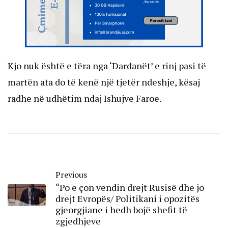
Kjo nuk është e tëra nga ‘Dardanët’ e rinj pasi të
martën ata do të kenë një tjetër ndeshje, kësaj
radhe në udhëtim ndaj Ishujve Faroe.
Previous
“Po e çon vendin drejt Rusisë dhe jo
drejt Evropës/ Politikani i opozitës
gjeorgjiane i hedh bojë shefit të
zgjedhjeve