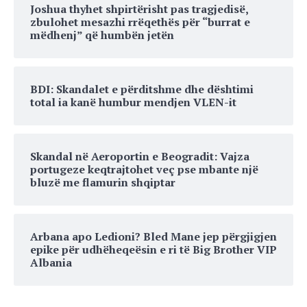
Joshua thyhet shpirtërisht pas tragjedisë,
zbulohet mesazhi rrëqethës për “burrat e
mëdhenj” që humbën jetën
BDI: Skandalet e përditshme dhe dështimi
total ia kanë humbur mendjen VLEN-it
Skandal në Aeroportin e Beogradit: Vajza
portugeze keqtrajtohet veç pse mbante një
bluzë me flamurin shqiptar
Arbana apo Ledioni? Bled Mane jep përgjigjen
epike për udhëheqeësin e ri të Big Brother VIP
Albania