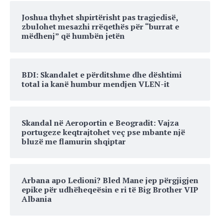
Joshua thyhet shpirtërisht pas tragjedisë,
zbulohet mesazhi rrëqethës për “burrat e
mëdhenj” që humbën jetën
BDI: Skandalet e përditshme dhe dështimi
total ia kanë humbur mendjen VLEN-it
Skandal në Aeroportin e Beogradit: Vajza
portugeze keqtrajtohet veç pse mbante një
bluzë me flamurin shqiptar
Arbana apo Ledioni? Bled Mane jep përgjigjen
epike për udhëheqeësin e ri të Big Brother VIP
Albania