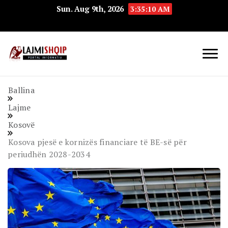
Sun. Aug 9th, 2026
3:35:11 AM
Lajmishqip.net
Lajmishqip
Ballina
Lajme
Kosovë
Kosova pjesë e kornizës financiare të BE-së për
periudhën 2028-2034