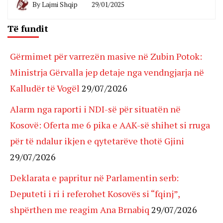
By
Lajmi Shqip
29/01/2025
Të fundit
Gërmimet për varrezën masive në Zubin Potok:
Ministrja Gërvalla jep detaje nga vendngjarja në
Kalludër të Vogël
29/07/2026
Alarm nga raporti i NDI-së për situatën në
Kosovë: Oferta me 6 pika e AAK-së shihet si rruga
për të ndalur ikjen e qytetarëve thotë Gjini
29/07/2026
Deklarata e papritur në Parlamentin serb:
Deputeti i ri i referohet Kosovës si “fqinj”,
shpërthen me reagim Ana Brnabiq
29/07/2026