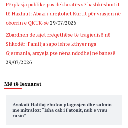
Përplasja publike pas deklaratës së bashkëshortit
të Haxhiut: Abazi i drejtohet Kurtit për vrasjen në
oborrin e QKUK-së
29/07/2026
Zbardhen detajet rrëqethëse të tragjedisë në
Shkodër: Familja sapo ishte kthyer nga
Gjermania, arsyeja pse nëna ndodhej në banesë
29/07/2026
Më të lexuarat
Avokati Halilaj zbulon plagosjen dhe sulmin
me mitraloz: “Isha cak i Fatonit, nuk e vrau
rusin”