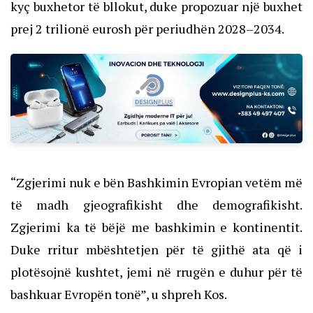
kyç buxhetor të bllokut, duke propozuar një buxhet
prej 2 trilionë eurosh për periudhën 2028–2034.
“Zgjerimi nuk e bën Bashkimin Evropian vetëm më
të madh gjeografikisht dhe demografikisht.
Zgjerimi ka të bëjë me bashkimin e kontinentit.
Duke rritur mbështetjen për të gjithë ata që i
plotësojnë kushtet, jemi në rrugën e duhur për të
bashkuar Evropën tonë”, u shpreh Kos.