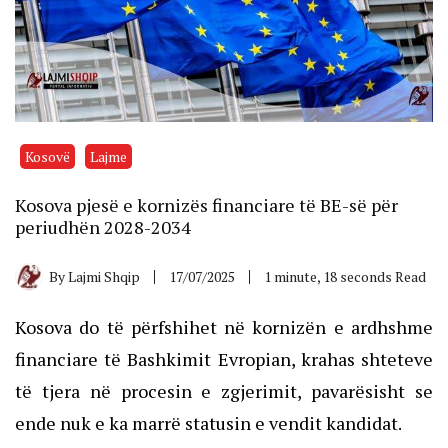
Kosovë
Lajme
Kosova pjesë e kornizës financiare të BE-së për
periudhën 2028-2034
By
Lajmi Shqip
17/07/2025
1 minute, 18 seconds Read
Kosova do të përfshihet në kornizën e ardhshme
financiare të Bashkimit Evropian, krahas shteteve
të tjera në procesin e zgjerimit, pavarësisht se
ende nuk e ka marrë statusin e vendit kandidat.