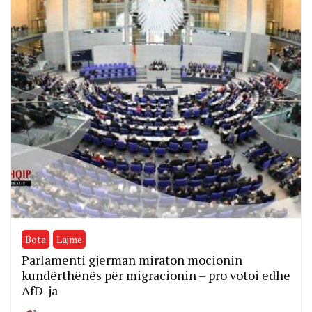
Bota
Lajme
Parlamenti gjerman miraton mocionin
kundërthënës për migracionin – pro votoi edhe
AfD-ja