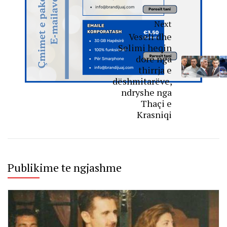
Next
Veseli dhe
Selimi heqin
dorë nga
thirrja e
dëshmitarëve,
ndryshe nga
Thaçi e
Krasniqi
Publikime te ngjashme