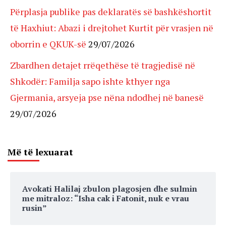
Përplasja publike pas deklaratës së bashkëshortit
të Haxhiut: Abazi i drejtohet Kurtit për vrasjen në
oborrin e QKUK-së
29/07/2026
Zbardhen detajet rrëqethëse të tragjedisë në
Shkodër: Familja sapo ishte kthyer nga
Gjermania, arsyeja pse nëna ndodhej në banesë
29/07/2026
Më të lexuarat
Avokati Halilaj zbulon plagosjen dhe sulmin
me mitraloz: “Isha cak i Fatonit, nuk e vrau
rusin”