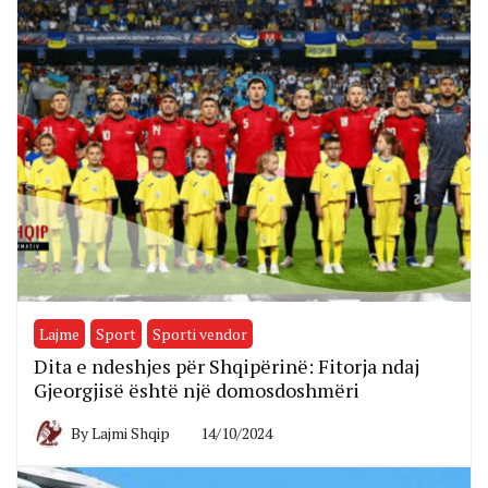
Lajme
Sport
Sporti vendor
Dita e ndeshjes për Shqipërinë: Fitorja ndaj
Gjeorgjisë është një domosdoshmëri
By
Lajmi Shqip
14/10/2024