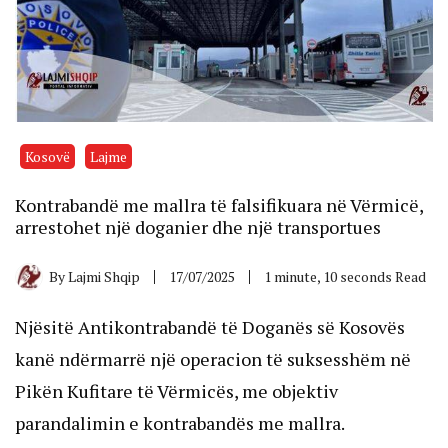
Kosovë
Lajme
Kontrabandë me mallra të falsifikuara në Vërmicë,
arrestohet një doganier dhe një transportues
By
Lajmi Shqip
17/07/2025
1 minute, 10 seconds Read
Njësitë Antikontrabandë të Doganës së Kosovës
kanë ndërmarrë një operacion të suksesshëm në
Pikën Kufitare të Vërmicës, me objektiv
parandalimin e kontrabandës me mallra.