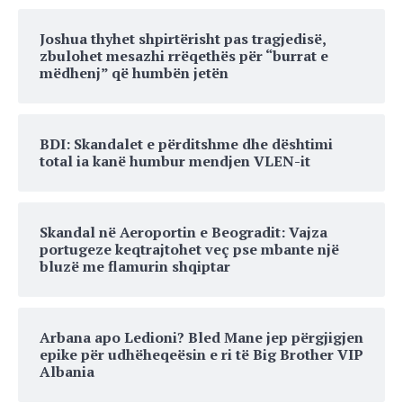
Joshua thyhet shpirtërisht pas tragjedisë,
zbulohet mesazhi rrëqethës për “burrat e
mëdhenj” që humbën jetën
BDI: Skandalet e përditshme dhe dështimi
total ia kanë humbur mendjen VLEN-it
Skandal në Aeroportin e Beogradit: Vajza
portugeze keqtrajtohet veç pse mbante një
bluzë me flamurin shqiptar
Arbana apo Ledioni? Bled Mane jep përgjigjen
epike për udhëheqeësin e ri të Big Brother VIP
Albania