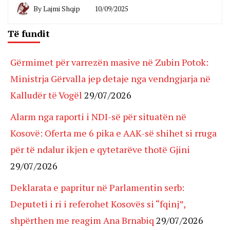
By
Lajmi Shqip
10/09/2025
Të fundit
Gërmimet për varrezën masive në Zubin Potok:
Ministrja Gërvalla jep detaje nga vendngjarja në
Kalludër të Vogël
29/07/2026
Alarm nga raporti i NDI-së për situatën në
Kosovë: Oferta me 6 pika e AAK-së shihet si rruga
për të ndalur ikjen e qytetarëve thotë Gjini
29/07/2026
Deklarata e papritur në Parlamentin serb:
Deputeti i ri i referohet Kosovës si “fqinj”,
shpërthen me reagim Ana Brnabiq
29/07/2026