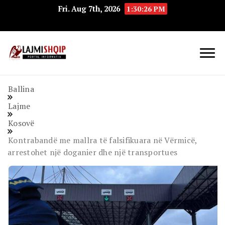
Fri. Aug 7th, 2026
1:30:27 PM
Lajmishqip.net
Lajmishqip
Ballina
Lajme
Kosovë
Kontrabandë me mallra të falsifikuara në Vërmicë,
arrestohet një doganier dhe një transportues