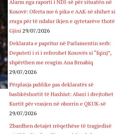
Alarm nga raporti i NDI-së për situatën në
Kosovë: Oferta me 6 pika e AAK-së shihet si
rruga për të ndalur ikjen e qytetarëve thotë
Gjini
29/07/2026
Deklarata e papritur në Parlamentin serb:
Deputeti i ri i referohet Kosovës si “fqinj”,
shpërthen me reagim Ana Brnabiq
29/07/2026
Përplasja publike pas deklaratës së
bashkëshortit të Haxhiut: Abazi i drejtohet
Kurtit për vrasjen në oborrin e QKUK-së
29/07/2026
Zbardhen detajet rrëqethëse të tragjedisë