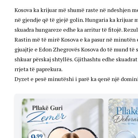
Kosova ka krijuar më shumë raste në ndeshjen m
në gjendje që të gjejë golin. Hungaria ka krijuar 
skuadra hungareze edhe ka arritur të fitojë. Rezul
Rastin më të mirë Kosova e ka pasur në minutën e
gjuajtje e Edon Zhegrovës Kosova do të mund të 
shkuar përskaj shtyllës. Gjithashtu edhe skuadr
rrjeta të paprekura.
Dyzet e pesë minutëshi i parë ka qenë një domin