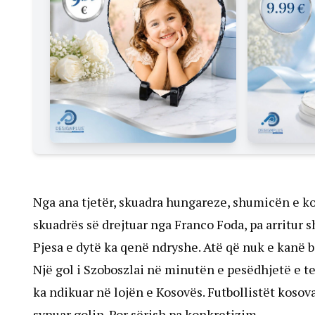
Nga ana tjetër, skuadra hungareze, shumicën e koh
skuadrës së drejtuar nga Franco Foda, pa arritur 
Pjesa e dytë ka qenë ndryshe. Atë që nuk e kanë b
Një gol i Szoboszlai në minutën e pesëdhjetë e t
ka ndikuar në lojën e Kosovës. Futbollistët kosova
synuar golin. Por sërish pa konkretizim.