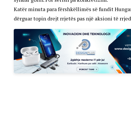
Katër minuta para fërshkëllimës së fundit Hungaria
dërguar topin drejt rrjetës pas një aksioni të rr