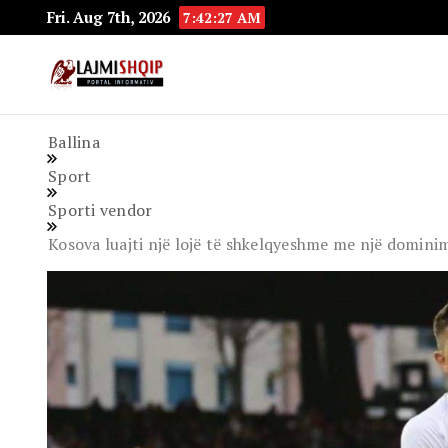
Fri. Aug 7th, 2026
7:42:28 AM
Lajmishqip.net
Lajmishqip
Ballina
Sport
Sporti vendor
Kosova luajti një lojë të shkelqyeshme me një domini