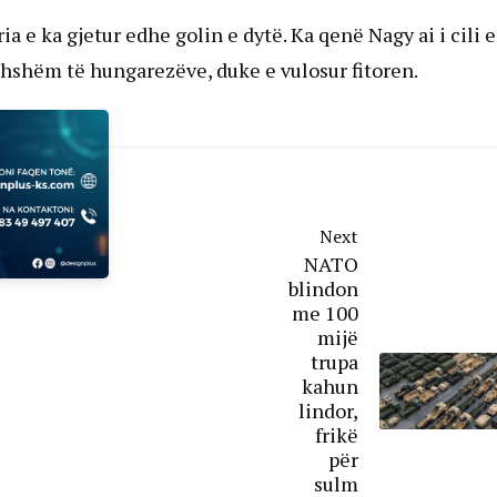
 e ka gjetur edhe golin e dytë. Ka qenë Nagy ai i cili e
jedhshëm të hungarezëve, duke e vulosur fitoren.
Next
NATO
blindon
me 100
mijë
trupa
kahun
lindor,
frikë
për
sulm