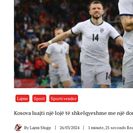
Lajme
Sport
Sporti vendor
Kosova luajti një lojë të shkelqyeshme me një d
By
Lajmi Shqip
26/03/2024
1 minute, 25 seconds Re