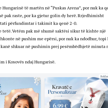
e Hungarinë të martën në “Puskas Arena”, por nuk ka q
më pak raste, por ka gjetur golin dy herë. Rrjedhimisht
tati përfundimtar i takimit ka qenë 2-0.
 tetë. Vetëm pak më shumë saktësi sikur të kishte një
shkonte në pushim me epërsi, por nuk ka ndodhur, topi 
at kanë shkuar në pushimin prej pesëmbëdhjetë minuta
im i Kosovës ndaj Hungarisë.
Rekla