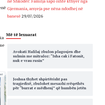
në Shkodër: Familja sapo ishte kthyer nga
enë
Gjermania, arsyeja pse nëna ndodhej në
banesë
29/07/2026
Më të lexuarat
ka
 me
Avokati Halilaj zbulon plagosjen dhe
sulmin me mitraloz: “Isha cak i Fatonit,
nuk e vrau rusin”
më
Joshua thyhet shpirtërisht pas
tragjedisë, zbulohet mesazhi rrëqethës
për “burrat e mëdhenj” që humbën jetën