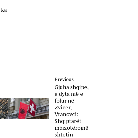
 ka
Previous
Gjuha shqipe,
e dyta më e
folur në
Zvicër,
Vranovci:
Shqiptarët
mbizotërojnë
shtetin