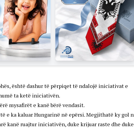
ës, është dashur të përpiqet të ndalojë iniciativat e
shumë ta ketë iniciativën.
ërë mysafirët e kanë bërë vendasit.
etë e ka kaluar Hungarinë në epërsi. Megjithatë ky gol 
rë kanë ruajtur iniciativën, duke krijuar raste dhe duke