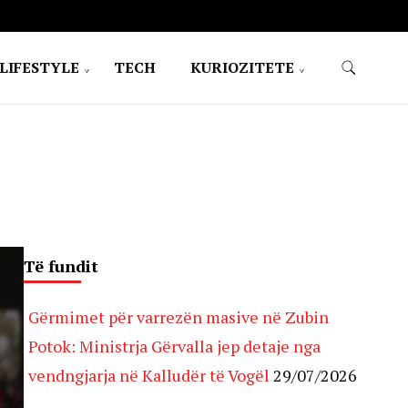
LIFESTYLE
TECH
KURIOZITETE
Të fundit
Gërmimet për varrezën masive në Zubin
Potok: Ministrja Gërvalla jep detaje nga
vendngjarja në Kalludër të Vogël
29/07/2026