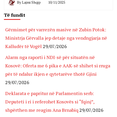
By
Lajmi Shqip
10/11/2025
Të fundit
Gërmimet për varrezën masive në Zubin Potok:
Ministrja Gërvalla jep detaje nga vendngjarja në
Kalludër të Vogël
29/07/2026
Alarm nga raporti i NDI-së për situatën në
Kosovë: Oferta me 6 pika e AAK-së shihet si rruga
për të ndalur ikjen e qytetarëve thotë Gjini
29/07/2026
Deklarata e papritur në Parlamentin serb:
Deputeti i ri i referohet Kosovës si “fqinj”,
shpërthen me reagim Ana Brnabiq
29/07/2026