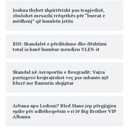
Joshua thyhet shpirtërisht pas tragjedisë,
zbulohet mesazhi rrëqethës për “burrat e
mëdhenj” që humbën jetën
BDI: Skandalet e përditshme dhe dështimi
total ia kanë humbur mendjen VLEN-it
Skandal në Aeroportin e Beogradit: Vajza
portugeze keqtrajtohet veç pse mbante një
bluzë me flamurin shqiptar
Arbana apo Ledioni? Bled Mane jep përgjigjen
epike për udhëheqeësin e ri të Big Brother VIP
Albania