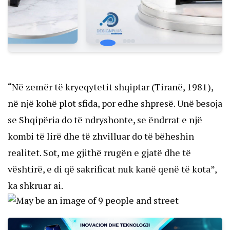
“Në zemër të kryeqytetit shqiptar (Tiranë, 1981),
në një kohë plot sfida, por edhe shpresë. Unë besoja
se Shqipëria do të ndryshonte, se ëndrrat e një
kombi të lirë dhe të zhvilluar do të bëheshin
realitet. Sot, me gjithë rrugën e gjatë dhe të
vështirë, e di që sakrificat nuk kanë qenë të kota”,
ka shkruar ai.