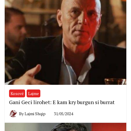
Kosovë
Lajme
Gani Geci lirohet: E kam kry burgun si burrat
By
Lajmi Shqip
31/05/2024