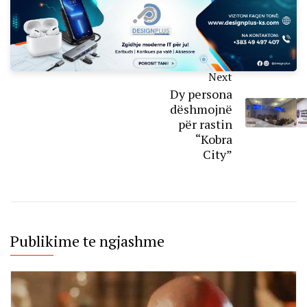
Next
Dy persona
dëshmojnë
për rastin
“Kobra
City”
Publikime te ngjashme