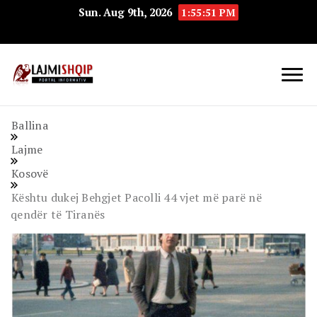
Sun. Aug 9th, 2026
1:55:52 PM
Lajmishqip.net
Lajmishqip
Ballina
Lajme
Kosovë
Kështu dukej Behgjet Pacolli 44 vjet më parë në
qendër të Tiranës