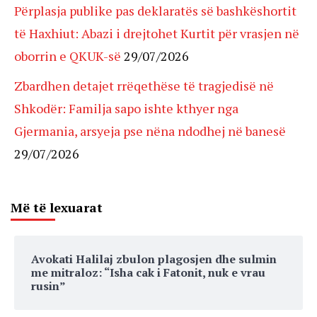
Përplasja publike pas deklaratës së bashkëshortit
të Haxhiut: Abazi i drejtohet Kurtit për vrasjen në
oborrin e QKUK-së
29/07/2026
Zbardhen detajet rrëqethëse të tragjedisë në
Shkodër: Familja sapo ishte kthyer nga
Gjermania, arsyeja pse nëna ndodhej në banesë
29/07/2026
Më të lexuarat
Avokati Halilaj zbulon plagosjen dhe sulmin
me mitraloz: “Isha cak i Fatonit, nuk e vrau
rusin”