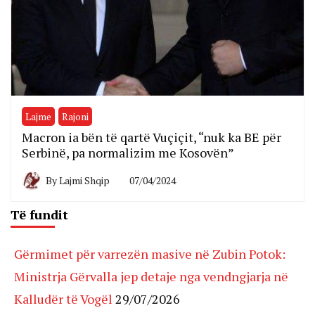
Lajme
Rajoni
Macron ia bën të qartë Vuçiçit, “nuk ka BE për
Serbinë, pa normalizim me Kosovën”
By
Lajmi Shqip
07/04/2024
Të fundit
Gërmimet për varrezën masive në Zubin Potok:
Ministrja Gërvalla jep detaje nga vendngjarja në
Kalludër të Vogël
29/07/2026