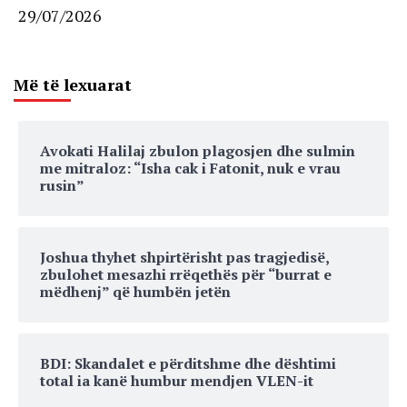
29/07/2026
Më të lexuarat
Avokati Halilaj zbulon plagosjen dhe sulmin
me mitraloz: “Isha cak i Fatonit, nuk e vrau
rusin”
Joshua thyhet shpirtërisht pas tragjedisë,
zbulohet mesazhi rrëqethës për “burrat e
mëdhenj” që humbën jetën
BDI: Skandalet e përditshme dhe dështimi
total ia kanë humbur mendjen VLEN-it