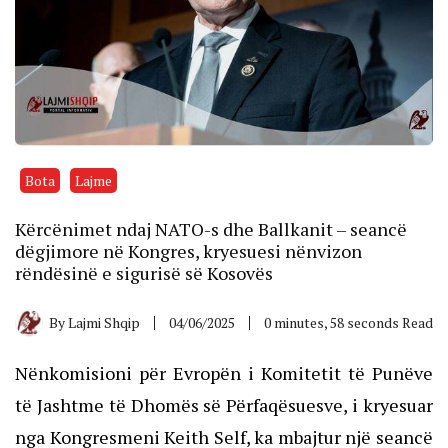
Bota
Lajme
Kërcënimet ndaj NATO-s dhe Ballkanit – seancë
dëgjimore në Kongres, kryesuesi nënvizon
rëndësinë e sigurisë së Kosovës
By
Lajmi Shqip
04/06/2025
0 minutes, 58 seconds Read
Nënkomisioni për Evropën i Komitetit të Punëve
të Jashtme të Dhomës së Përfaqësuesve, i kryesuar
nga Kongresmeni Keith Self, ka mbajtur një seancë