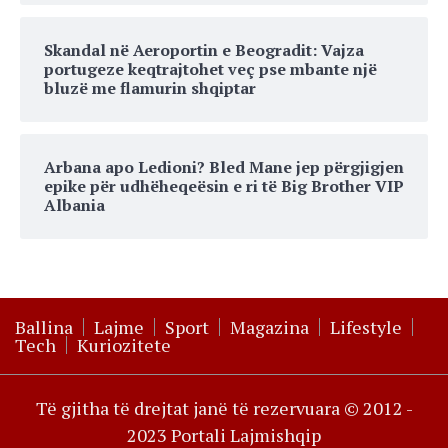
Skandal në Aeroportin e Beogradit: Vajza
portugeze keqtrajtohet veç pse mbante një
bluzë me flamurin shqiptar
Arbana apo Ledioni? Bled Mane jep përgjigjen
epike për udhëheqeësin e ri të Big Brother VIP
Albania
Ballina
Lajme
Sport
Magazina
Lifestyle
Tech
Kuriozitete
Të gjitha të drejtat janë të rezervuara © 2012 -
2023 Portali Lajmishqip