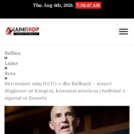
Thu. Aug 6th, 2026
7:58:48 AM
Lajmishqip.net
Lajmishqip
Ballina
Lajme
Bota
Kërcënimet ndaj NATO-s dhe Ballkanit – seancë
dëgjimore në Kongres, kryesuesi nënvizon rëndësinë e
sigurisë së Kosovës