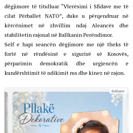
dëgjimore të titulluar “Vlerësimi i Sfidave me të
cilat Përballet NATO”, duke u përqendruar në
kërcënimet në zhvillim ndaj Aleancës dhe
stabilitetin rajonal në Ballkanin Perëndimor.
Self e hapi seancën dëgjimore me një theks të
fortë në rëndësinë e sigurisë së Kosovës,
përparimin demokratik dhe urgjencën e
kundërshtimit të ndikimit rus dhe kinez në rajon.
Reklamë