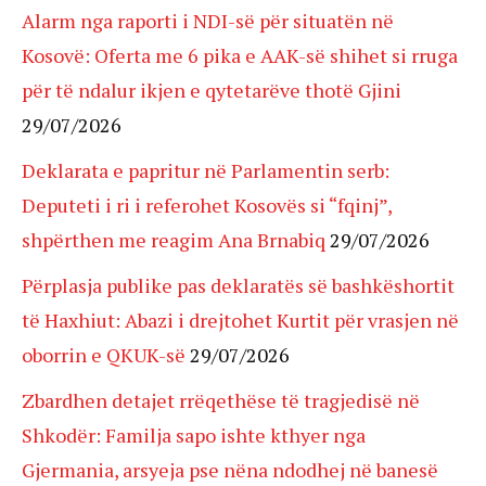
Alarm nga raporti i NDI-së për situatën në
Kosovë: Oferta me 6 pika e AAK-së shihet si rruga
për të ndalur ikjen e qytetarëve thotë Gjini
29/07/2026
Deklarata e papritur në Parlamentin serb:
Deputeti i ri i referohet Kosovës si “fqinj”,
shpërthen me reagim Ana Brnabiq
29/07/2026
Përplasja publike pas deklaratës së bashkëshortit
të Haxhiut: Abazi i drejtohet Kurtit për vrasjen në
oborrin e QKUK-së
29/07/2026
Zbardhen detajet rrëqethëse të tragjedisë në
Shkodër: Familja sapo ishte kthyer nga
Gjermania, arsyeja pse nëna ndodhej në banesë