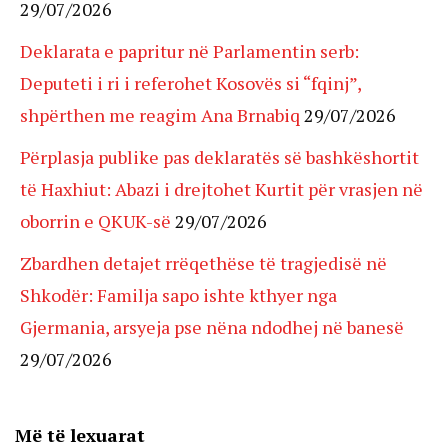
29/07/2026
Deklarata e papritur në Parlamentin serb:
Deputeti i ri i referohet Kosovës si “fqinj”,
shpërthen me reagim Ana Brnabiq
29/07/2026
Përplasja publike pas deklaratës së bashkëshortit
të Haxhiut: Abazi i drejtohet Kurtit për vrasjen në
oborrin e QKUK-së
29/07/2026
Zbardhen detajet rrëqethëse të tragjedisë në
Shkodër: Familja sapo ishte kthyer nga
Gjermania, arsyeja pse nëna ndodhej në banesë
29/07/2026
Më të lexuarat