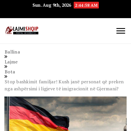
Sun. Aug 9th, 2026
2:44:58 AM
Lajmishqip.net
Lajmishqip
Ballina
Lajme
Bota
Stop bashkimit familjar! Kush janë personat që preken
nga ashpërsimi i ligjeve të imigracionit në Gjermani?