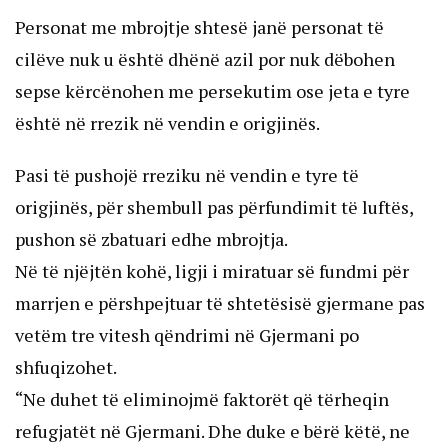
Personat me mbrojtje shtesë janë personat të
cilëve nuk u është dhënë azil por nuk dëbohen
sepse kërcënohen me persekutim ose jeta e tyre
është në rrezik në vendin e origjinës.
Pasi të pushojë rreziku në vendin e tyre të
origjinës, për shembull pas përfundimit të luftës,
pushon së zbatuari edhe mbrojtja.
Në të njëjtën kohë, ligji i miratuar së fundmi për
marrjen e përshpejtuar të shtetësisë gjermane pas
vetëm tre vitesh qëndrimi në Gjermani po
shfuqizohet.
“Ne duhet të eliminojmë faktorët që tërheqin
refugjatët në Gjermani. Dhe duke e bërë këtë, ne