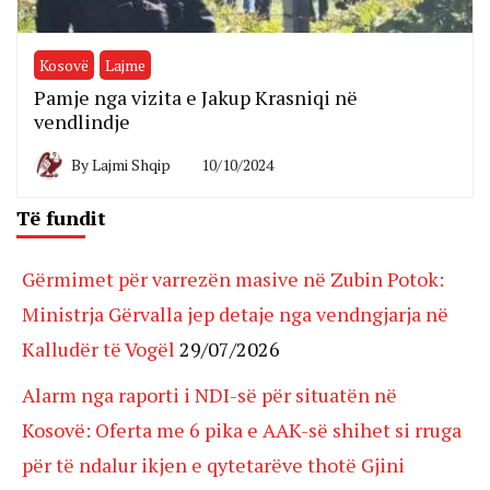
Kosovë
Lajme
Pamje nga vizita e Jakup Krasniqi në
vendlindje
By
Lajmi Shqip
10/10/2024
Të fundit
Gërmimet për varrezën masive në Zubin Potok:
Ministrja Gërvalla jep detaje nga vendngjarja në
Kalludër të Vogël
29/07/2026
Alarm nga raporti i NDI-së për situatën në
Kosovë: Oferta me 6 pika e AAK-së shihet si rruga
për të ndalur ikjen e qytetarëve thotë Gjini