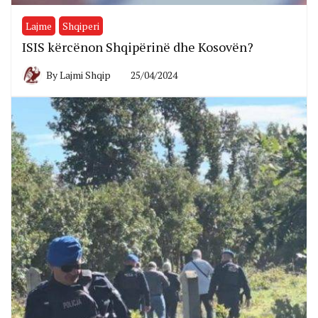
Lajme
Shqiperi
ISIS kërcënon Shqipërinë dhe Kosovën?
By
Lajmi Shqip
25/04/2024