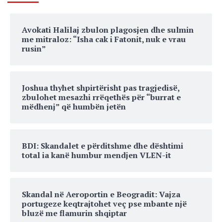
Avokati Halilaj zbulon plagosjen dhe sulmin
me mitraloz: “Isha cak i Fatonit, nuk e vrau
rusin”
Joshua thyhet shpirtërisht pas tragjedisë,
zbulohet mesazhi rrëqethës për “burrat e
mëdhenj” që humbën jetën
BDI: Skandalet e përditshme dhe dështimi
total ia kanë humbur mendjen VLEN-it
Skandal në Aeroportin e Beogradit: Vajza
portugeze keqtrajtohet veç pse mbante një
bluzë me flamurin shqiptar