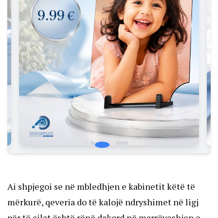
Ai shpjegoi se në mbledhjen e kabinetit këtë të
mërkurë, qeveria do të kalojë ndryshimet në ligj
për të cilat është rënë dakord në marrëveshjen e