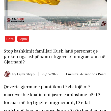
Bota
Lajme
Stop bashkimit familjar! Kush janë personat që
preken nga ashpërsimi i ligjeve të imigracionit në
Gjermani?
By
Lajmi Shqip
25/05/2025
1 minute, 42 seconds Read
Qeveria gjermane planifikon të zbatojë një
marrëveshje koalicioni javën e ardhshme për të
forcuar më tej ligjet e imigracionit, të cilat
përfshijnë heqjen e procedurës së përshpejtuar për