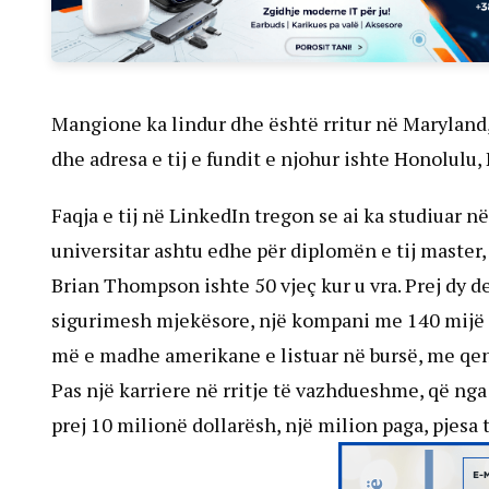
Mangione ka lindur dhe është rritur në Maryland,
dhe adresa e tij e fundit e njohur ishte Honolulu,
Faqja e tij në LinkedIn tregon se ai ka studiuar në
universitar ashtu edhe për diplomën e tij master,
Brian Thompson ishte 50 vjeç kur u vra. Prej dy 
sigurimesh mjekësore, një kompani me 140 mijë p
më e madhe amerikane e listuar në bursë, me qe
Pas një karriere në rritje të vazhdueshme, që ng
prej 10 milionë dollarësh, një milion paga, pjesa