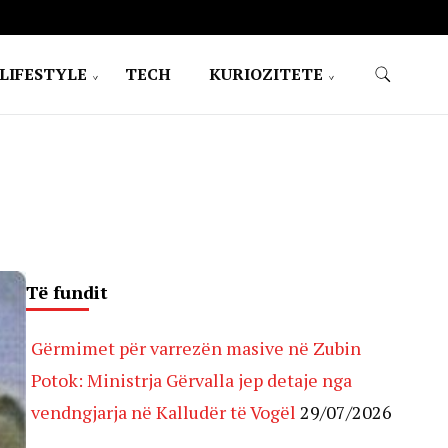
LIFESTYLE
TECH
KURIOZITETE
Të fundit
Gërmimet për varrezën masive në Zubin
Potok: Ministrja Gërvalla jep detaje nga
vendngjarja në Kalludër të Vogël
29/07/2026