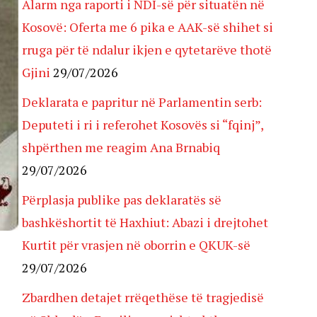
Alarm nga raporti i NDI-së për situatën në
Kosovë: Oferta me 6 pika e AAK-së shihet si
rruga për të ndalur ikjen e qytetarëve thotë
Gjini
29/07/2026
Deklarata e papritur në Parlamentin serb:
Deputeti i ri i referohet Kosovës si “fqinj”,
shpërthen me reagim Ana Brnabiq
29/07/2026
Përplasja publike pas deklaratës së
bashkëshortit të Haxhiut: Abazi i drejtohet
Kurtit për vrasjen në oborrin e QKUK-së
29/07/2026
Zbardhen detajet rrëqethëse të tragjedisë