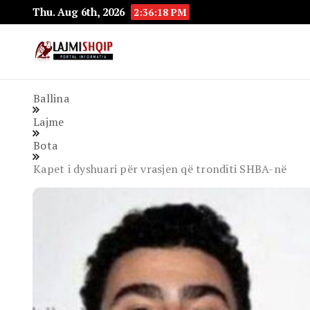
Thu. Aug 6th, 2026
2:36:19 PM
Lajmishqip.net
Lajmishqip
Ballina
Lajme
Bota
Kapet i dyshuari për vrasjen që tronditi SHBA-në