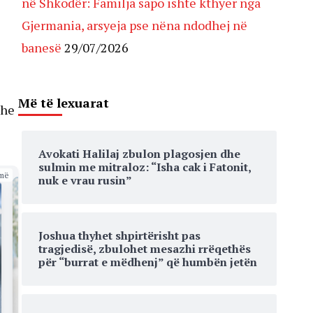
në Shkodër: Familja sapo ishte kthyer nga
Gjermania, arsyeja pse nëna ndodhej në
banesë
29/07/2026
Më të lexuarat
The
Avokati Halilaj zbulon plagosjen dhe
sulmin me mitraloz: “Isha cak i Fatonit,
më
nuk e vrau rusin”
Joshua thyhet shpirtërisht pas
tragjedisë, zbulohet mesazhi rrëqethës
për “burrat e mëdhenj” që humbën jetën