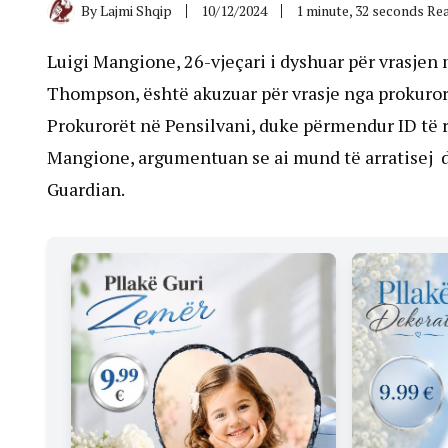
By
Lajmi Shqip
10/12/2024
1 minute, 32 seconds Re
Luigi Mangione, 26-vjeçari i dyshuar për vrasjen 
Thompson, është akuzuar për vrasje nga prokurorë
Prokurorët në Pensilvani, duke përmendur ID të 
Mangione, argumentuan se ai mund të arratisej d
Guardian.