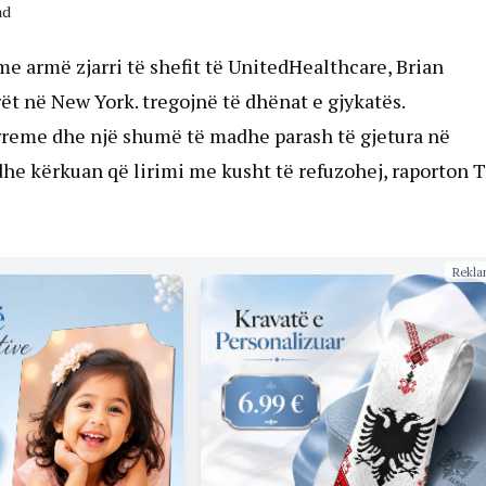
ad
me armë zjarri të shefit të UnitedHealthcare, Brian
t në New York. tregojnë të dhënat e gjykatës.
rreme dhe një shumë të madhe parash të gjetura në
he kërkuan që lirimi me kusht të refuzohej, raporton 
Rekla