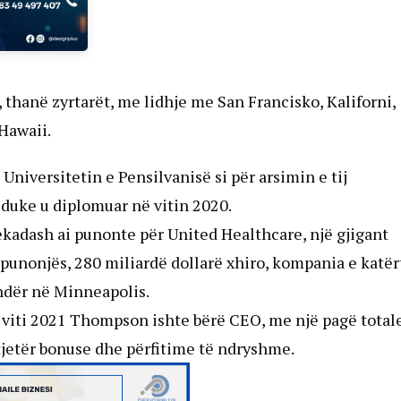
 thanë zyrtarët, me lidhje me San Francisko, Kaliforni,
 Hawaii.
 Universitetin e Pensilvanisë si për arsimin e tij
 duke u diplomuar në vitin 2020.
dekadash ai punonte për United Healthcare, një gjigant
unonjës, 280 miliardë dollarë xhiro, kompania e katër
ndër në Minneapolis.
a viti 2021 Thompson ishte bërë CEO, me një pagë total
 tjetër bonuse dhe përfitime të ndryshme.