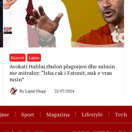
Kosovë
Lajme
Avokati Halilaj zbulon plagosjen dhe sulmin
me mitraloz: “Isha cak i Fatonit, nuk e vrau
rusin”
By
Lajmi Shqip
22/07/2024
ajme
Sport
Magazina
Lifestyle
Tech