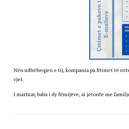
Nën udhëheqjen e tij, kompania pa fitimet të rrit
vjet.
I martuar, baba i dy fëmijëve, ai jetonte me familj