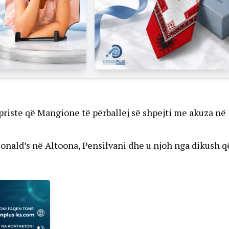
 priste që Mangione të përballej së shpejti me akuza në
nald’s në Altoona, Pensilvani dhe u njoh nga dikush q