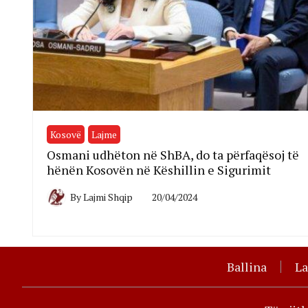
Kosovë
Lajme
Osmani udhëton në ShBA, do ta përfaqësoj të
hënën Kosovën në Këshillin e Sigurimit
By
Lajmi Shqip
20/04/2024
Ballina
L