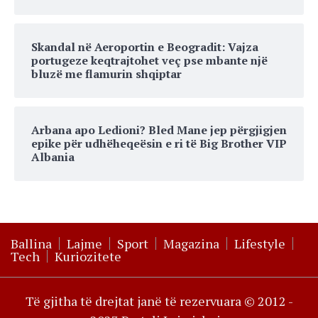
Skandal në Aeroportin e Beogradit: Vajza
portugeze keqtrajtohet veç pse mbante një
bluzë me flamurin shqiptar
Arbana apo Ledioni? Bled Mane jep përgjigjen
epike për udhëheqeësin e ri të Big Brother VIP
Albania
Ballina
Lajme
Sport
Magazina
Lifestyle
Tech
Kuriozitete
Të gjitha të drejtat janë të rezervuara © 2012 -