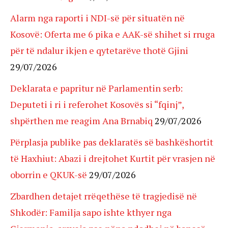
Alarm nga raporti i NDI-së për situatën në
Kosovë: Oferta me 6 pika e AAK-së shihet si rruga
për të ndalur ikjen e qytetarëve thotë Gjini
29/07/2026
Deklarata e papritur në Parlamentin serb:
Deputeti i ri i referohet Kosovës si “fqinj”,
shpërthen me reagim Ana Brnabiq
29/07/2026
Përplasja publike pas deklaratës së bashkëshortit
të Haxhiut: Abazi i drejtohet Kurtit për vrasjen në
oborrin e QKUK-së
29/07/2026
Zbardhen detajet rrëqethëse të tragjedisë në
Shkodër: Familja sapo ishte kthyer nga