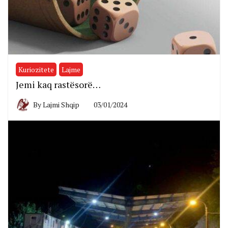
Kuriozitete
Lajme
Jemi kaq rastësorë…
By
Lajmi Shqip
03/01/2024