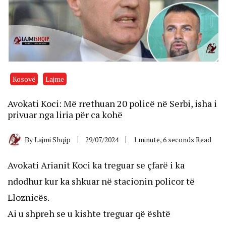
Kosovë
Lajme
Avokati Koci: Më rrethuan 20 policë në Serbi, isha i
privuar nga liria për ca kohë
By
Lajmi Shqip
29/07/2024
1 minute, 6 seconds Read
Avokati Arianit Koci ka treguar se çfarë i ka
ndodhur kur ka shkuar në stacionin policor të
Lloznicës.
Ai u shpreh se u kishte treguar që është