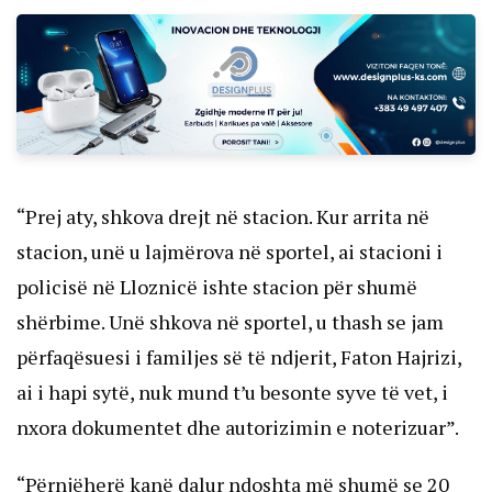
“Prej aty, shkova drejt në stacion. Kur arrita në
stacion, unë u lajmërova në sportel, ai stacioni i
policisë në Lloznicë ishte stacion për shumë
shërbime. Unë shkova në sportel, u thash se jam
përfaqësuesi i familjes së të ndjerit, Faton Hajrizi,
ai i hapi sytë, nuk mund t’u besonte syve të vet, i
nxora dokumentet dhe autorizimin e noterizuar”.
“Përnjëherë kanë dalur ndoshta më shumë se 20