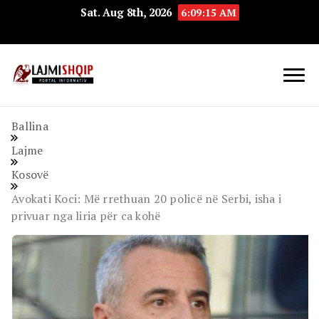
Sat. Aug 8th, 2026
6:09:16 AM
Lajmishqip.net
Lajmishqip
Ballina
Lajme
Kosovë
Avokati Koci: Më rrethuan 20 policë në Serbi, isha i
privuar nga liria për ca kohë