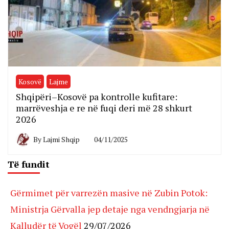
Kosovë
Lajme
Shqipëri–Kosovë pa kontrolle kufitare:
marrëveshja e re në fuqi deri më 28 shkurt
2026
By
Lajmi Shqip
04/11/2025
Të fundit
Gërmimet për varrezën masive në Zubin Potok:
Ministrja Gërvalla jep detaje nga vendngjarja në
Kalludër të Vogël
29/07/2026