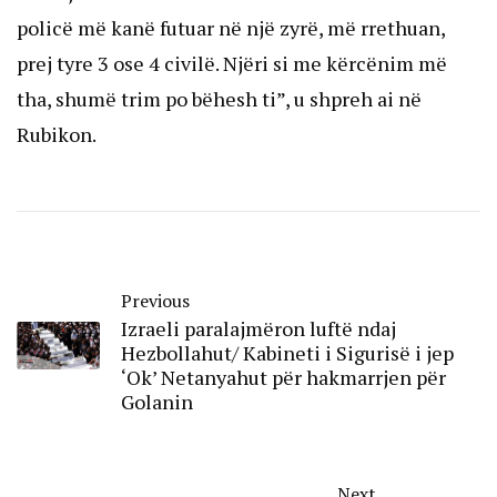
policë më kanë futuar në një zyrë, më rrethuan,
prej tyre 3 ose 4 civilë. Njëri si me kërcënim më
tha, shumë trim po bëhesh ti”, u shpreh ai në
Rubikon.
Previous
Izraeli paralajmëron luftë ndaj
Hezbollahut/ Kabineti i Sigurisë i jep
‘Ok’ Netanyahut për hakmarrjen për
Golanin
Next