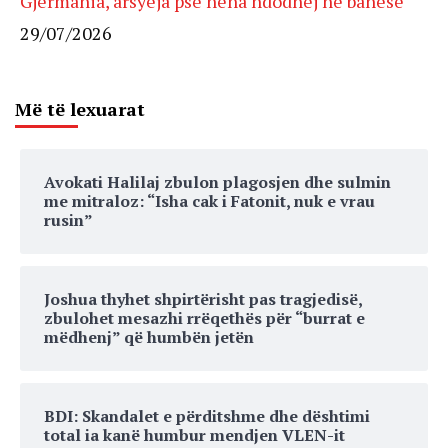
Gjermania, arsyeja pse nëna ndodhej në banesë
29/07/2026
Më të lexuarat
Avokati Halilaj zbulon plagosjen dhe sulmin
me mitraloz: “Isha cak i Fatonit, nuk e vrau
rusin”
Joshua thyhet shpirtërisht pas tragjedisë,
zbulohet mesazhi rrëqethës për “burrat e
mëdhenj” që humbën jetën
BDI: Skandalet e përditshme dhe dështimi
total ia kanë humbur mendjen VLEN-it