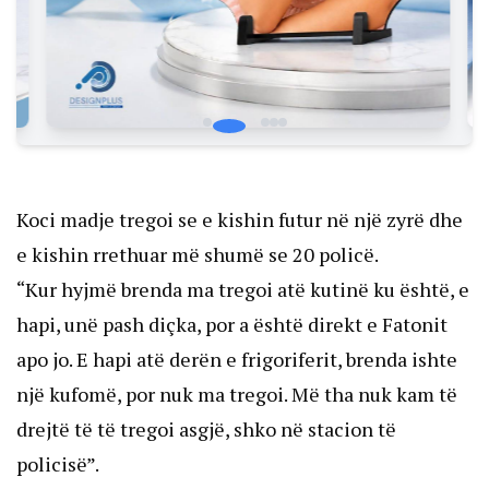
Koci madje tregoi se e kishin futur në një zyrë dhe
e kishin rrethuar më shumë se 20 policë.
“Kur hyjmë brenda ma tregoi atë kutinë ku është, e
hapi, unë pash diçka, por a është direkt e Fatonit
apo jo. E hapi atë derën e frigoriferit, brenda ishte
një kufomë, por nuk ma tregoi. Më tha nuk kam të
drejtë të të tregoi asgjë, shko në stacion të
policisë”.