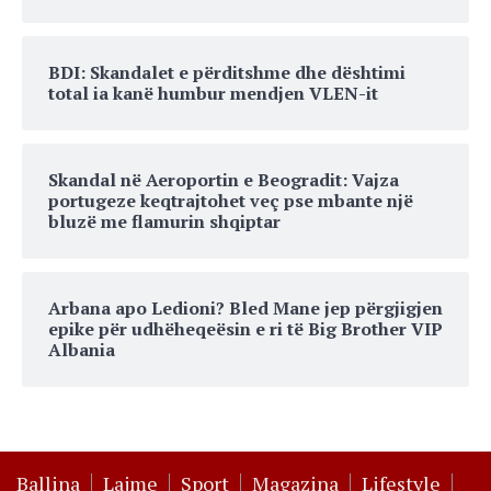
BDI: Skandalet e përditshme dhe dështimi
total ia kanë humbur mendjen VLEN-it
Skandal në Aeroportin e Beogradit: Vajza
portugeze keqtrajtohet veç pse mbante një
bluzë me flamurin shqiptar
Arbana apo Ledioni? Bled Mane jep përgjigjen
epike për udhëheqeësin e ri të Big Brother VIP
Albania
Ballina
Lajme
Sport
Magazina
Lifestyle