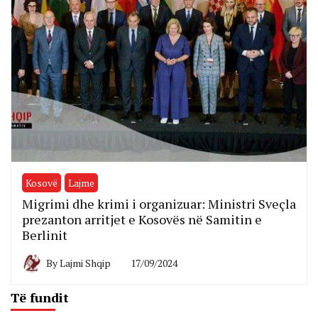
Kosovë
Lajme
Migrimi dhe krimi i organizuar: Ministri Sveçla
prezanton arritjet e Kosovës në Samitin e
Berlinit
By
Lajmi Shqip
17/09/2024
Të fundit