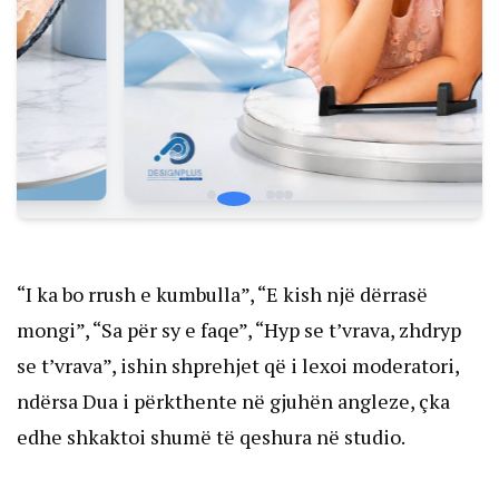
“I ka bo rrush e kumbulla”, “E kish një dërrasë
mongi”, “Sa për sy e faqe”, “Hyp se t’vrava, zhdryp
se t’vrava”, ishin shprehjet që i lexoi moderatori,
ndërsa Dua i përkthente në gjuhën angleze, çka
edhe shkaktoi shumë të qeshura në studio.