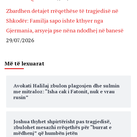
Zbardhen detajet rrëqethëse të tragjedisë në
Shkodër: Familja sapo ishte kthyer nga
Gjermania, arsyeja pse nëna ndodhej në banesë
29/07/2026
Më të lexuarat
Avokati Halilaj zbulon plagosjen dhe sulmin
me mitraloz: “Isha cak i Fatonit, nuk e vrau
rusin”
Joshua thyhet shpirtërisht pas tragjedisë,
zbulohet mesazhi rrëqethës për “burrat e
mëdhenj” që humbën jetën