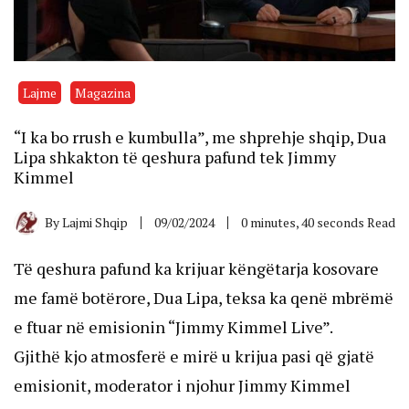
Lajme
Magazina
“I ka bo rrush e kumbulla”, me shprehje shqip, Dua
Lipa shkakton të qeshura pafund tek Jimmy
Kimmel
By
Lajmi Shqip
09/02/2024
0 minutes, 40 seconds Read
Të qeshura pafund ka krijuar këngëtarja kosovare
me famë botërore, Dua Lipa, teksa ka qenë mbrëmë
e ftuar në emisionin “Jimmy Kimmel Live”.
Gjithë kjo atmosferë e mirë u krijua pasi që gjatë
emisionit, moderator i njohur Jimmy Kimmel