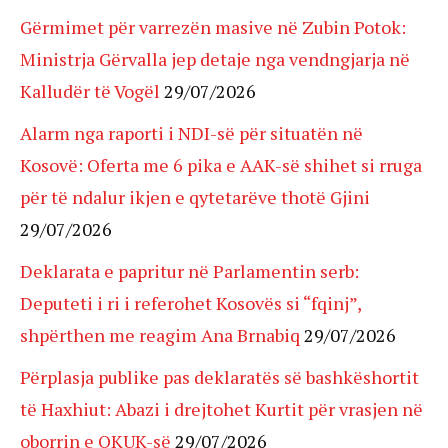
Gërmimet për varrezën masive në Zubin Potok:
Ministrja Gërvalla jep detaje nga vendngjarja në
Kalludër të Vogël
29/07/2026
Alarm nga raporti i NDI-së për situatën në
Kosovë: Oferta me 6 pika e AAK-së shihet si rruga
për të ndalur ikjen e qytetarëve thotë Gjini
29/07/2026
Deklarata e papritur në Parlamentin serb:
Deputeti i ri i referohet Kosovës si “fqinj”,
shpërthen me reagim Ana Brnabiq
29/07/2026
Përplasja publike pas deklaratës së bashkëshortit
të Haxhiut: Abazi i drejtohet Kurtit për vrasjen në
oborrin e QKUK-së
29/07/2026