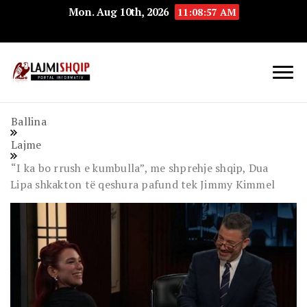
Mon. Aug 10th, 2026
11:08:58 AM
Lajmishqip.net
Lajmishqip
Ballina
Lajme
“I ka bo rrush e kumbulla”, me shprehje shqip, Dua
Lipa shkakton të qeshura pafund tek Jimmy Kimmel