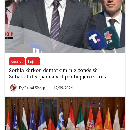
Kosovë
Lajme
Serbia kërkon demarkimin e zonës së
Suhadollit si parakusht për hapjen e Urës
By
Lajmi Shqip
17/09/2024