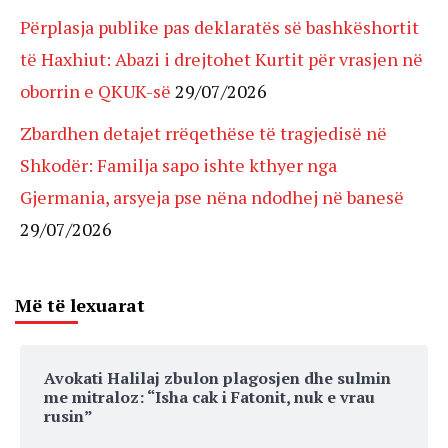
Përplasja publike pas deklaratës së bashkëshortit
të Haxhiut: Abazi i drejtohet Kurtit për vrasjen në
oborrin e QKUK-së
29/07/2026
Zbardhen detajet rrëqethëse të tragjedisë në
Shkodër: Familja sapo ishte kthyer nga
Gjermania, arsyeja pse nëna ndodhej në banesë
29/07/2026
Më të lexuarat
Avokati Halilaj zbulon plagosjen dhe sulmin
me mitraloz: “Isha cak i Fatonit, nuk e vrau
rusin”