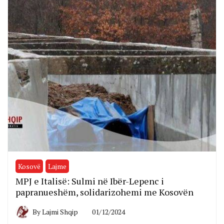
Kosovë
Lajme
MPJ e Italisë: Sulmi në Ibër-Lepenc i
papranueshëm, solidarizohemi me Kosovën
By
Lajmi Shqip
01/12/2024