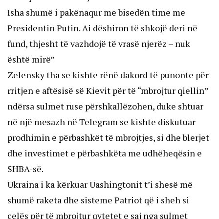
Isha shumë i pakënaqur me bisedën time me
Presidentin Putin. Ai dëshiron të shkojë deri në
fund, thjesht të vazhdojë të vrasë njerëz – nuk
është mirë”
Zelensky tha se kishte rënë dakord të punonte për
rritjen e aftësisë së Kievit për të “mbrojtur qiellin”
ndërsa sulmet ruse përshkallëzohen, duke shtuar
në një mesazh në Telegram se kishte diskutuar
prodhimin e përbashkët të mbrojtjes, si dhe blerjet
dhe investimet e përbashkëta me udhëheqësin e
SHBA-së.
Ukraina i ka kërkuar Uashingtonit t’i shesë më
shumë raketa dhe sisteme Patriot që i sheh si
çelës për të mbrojtur qytetet e saj nga sulmet