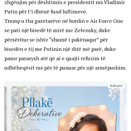
zhgënjim për dështimin e presidentit rus Vladimir
Putin për t’i dhënë fund luftimeve.
Trump u tha gazetarëve në bordin e Air Force One
se pati një bisedë të mirë me Zelensky, duke
përsëritur se ishte “shumë i pakënaqur” për
bisedën e tij me Putinin një ditë më parë, duke
pasur parasysh atë që ai e quajti refuzim të
udhëheqësit rus për të punuar për një armëpushim.
Reklamë