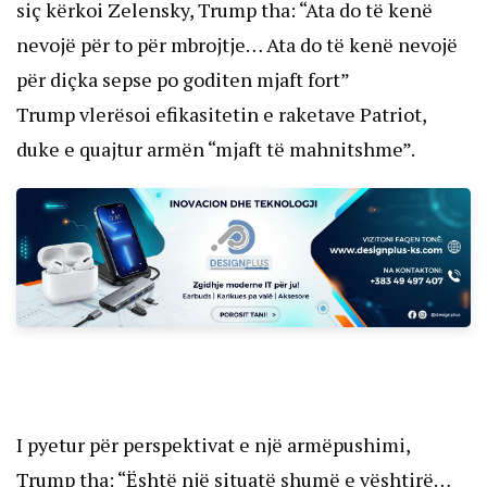
siç kërkoi Zelensky, Trump tha: “Ata do të kenë
nevojë për to për mbrojtje… Ata do të kenë nevojë
për diçka sepse po goditen mjaft fort”
Trump vlerësoi efikasitetin e raketave Patriot,
duke e quajtur armën “mjaft të mahnitshme”.
I pyetur për perspektivat e një armëpushimi,
Trump tha: “Është një situatë shumë e vështirë…