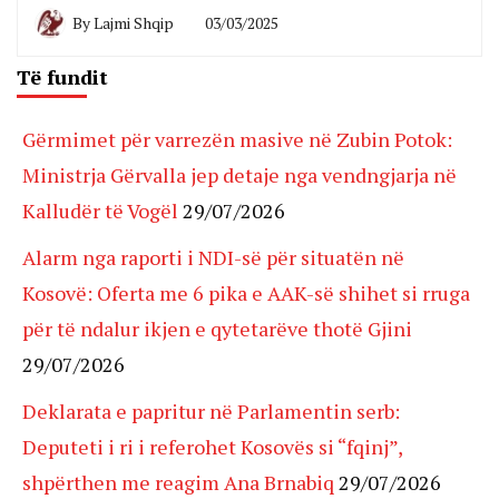
By
Lajmi Shqip
03/03/2025
Të fundit
Gërmimet për varrezën masive në Zubin Potok:
Ministrja Gërvalla jep detaje nga vendngjarja në
Kalludër të Vogël
29/07/2026
Alarm nga raporti i NDI-së për situatën në
Kosovë: Oferta me 6 pika e AAK-së shihet si rruga
për të ndalur ikjen e qytetarëve thotë Gjini
29/07/2026
Deklarata e papritur në Parlamentin serb:
Deputeti i ri i referohet Kosovës si “fqinj”,
shpërthen me reagim Ana Brnabiq
29/07/2026