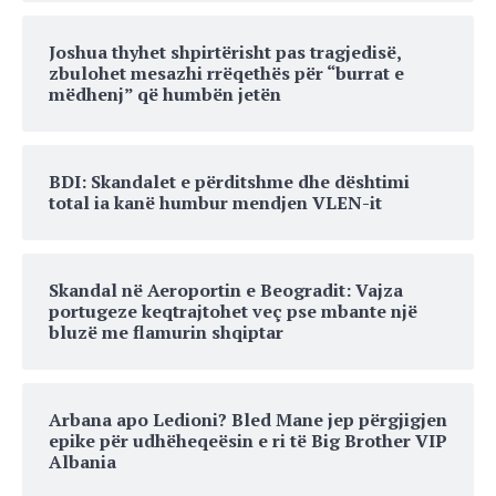
Joshua thyhet shpirtërisht pas tragjedisë,
zbulohet mesazhi rrëqethës për “burrat e
mëdhenj” që humbën jetën
BDI: Skandalet e përditshme dhe dështimi
total ia kanë humbur mendjen VLEN-it
Skandal në Aeroportin e Beogradit: Vajza
portugeze keqtrajtohet veç pse mbante një
bluzë me flamurin shqiptar
Arbana apo Ledioni? Bled Mane jep përgjigjen
epike për udhëheqeësin e ri të Big Brother VIP
Albania