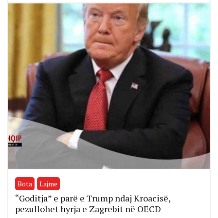
Bota
Lajme
“Goditja” e parë e Trump ndaj Kroacisë,
pezullohet hyrja e Zagrebit në OECD