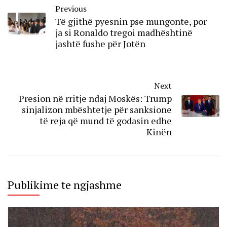
Previous
Të gjithë pyesnin pse mungonte, por
ja si Ronaldo tregoi madhështinë
jashtë fushe për Jotën
Next
Presion në rritje ndaj Moskës: Trump
sinjalizon mbështetje për sanksione
të reja që mund të godasin edhe
Kinën
Publikime te ngjashme