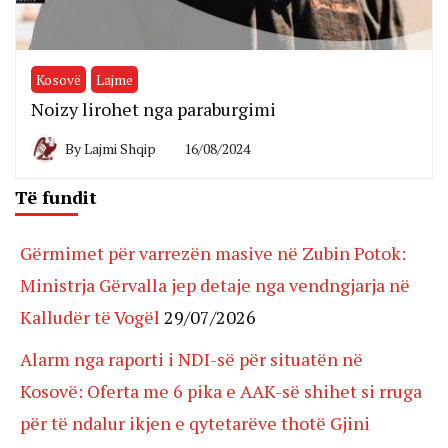
Kosovë
Lajme
Noizy lirohet nga paraburgimi
By
Lajmi Shqip
16/08/2024
Të fundit
Gërmimet për varrezën masive në Zubin Potok:
Ministrja Gërvalla jep detaje nga vendngjarja në
Kalludër të Vogël
29/07/2026
Alarm nga raporti i NDI-së për situatën në
Kosovë: Oferta me 6 pika e AAK-së shihet si rruga
për të ndalur ikjen e qytetarëve thotë Gjini