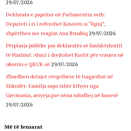
29/07/2026
Deklarata e papritur në Parlamentin serb:
Deputeti i ri i referohet Kosovës si “fqinj”,
shpërthen me reagim Ana Brnabiq
29/07/2026
Përplasja publike pas deklaratës së bashkëshortit
të Haxhiut: Abazi i drejtohet Kurtit për vrasjen në
oborrin e QKUK-së
29/07/2026
Zbardhen detajet rrëqethëse të tragjedisë në
Shkodër: Familja sapo ishte kthyer nga
Gjermania, arsyeja pse nëna ndodhej në banesë
29/07/2026
Më të lexuarat