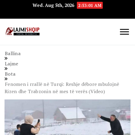
Wed. Aug 5th, 2026
2:53:01 AM
Lajmishqip.net
Lajmishqip
Ballina
Lajme
Bota
Fenomen i rrallë në Turqi: Reshje dëbore mbulojnë
Rizen dhe Trabzonin në mes të verës (Video)