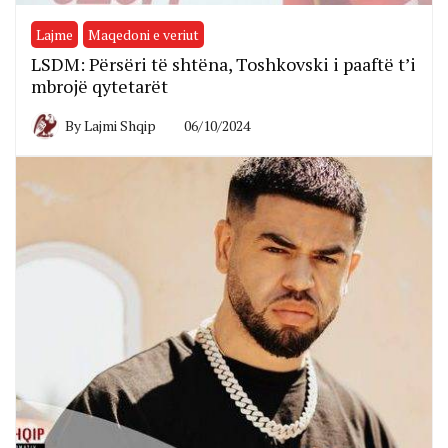
Lajme
Maqedoni e veriut
LSDM: Përsëri të shtëna, Toshkovski i paaftë t’i
mbrojë qytetarët
By
Lajmi Shqip
06/10/2024