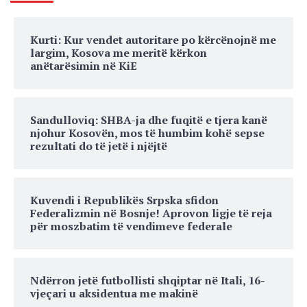
Kurti: Kur vendet autoritare po kërcënojnë me
largim, Kosova me meritë kërkon
anëtarësimin në KiE
Sandulloviq: SHBA-ja dhe fuqitë e tjera kanë
njohur Kosovën, mos të humbim kohë sepse
rezultati do të jetë i njëjtë
Kuvendi i Republikës Srpska sfidon
Federalizmin në Bosnje! Aprovon ligje të reja
për moszbatim të vendimeve federale
Ndërron jetë futbollisti shqiptar në Itali, 16-
vjeçari u aksidentua me makinë