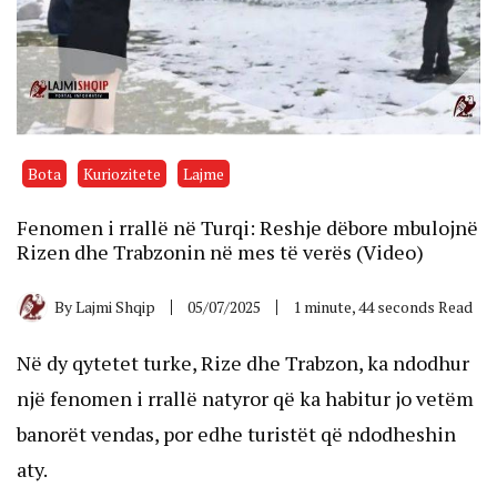
Bota
Kuriozitete
Lajme
Fenomen i rrallë në Turqi: Reshje dëbore mbulojnë
Rizen dhe Trabzonin në mes të verës (Video)
By
Lajmi Shqip
05/07/2025
1 minute, 44 seconds Read
Në dy qytetet turke, Rize dhe Trabzon, ka ndodhur
një fenomen i rrallë natyror që ka habitur jo vetëm
banorët vendas, por edhe turistët që ndodheshin
aty.