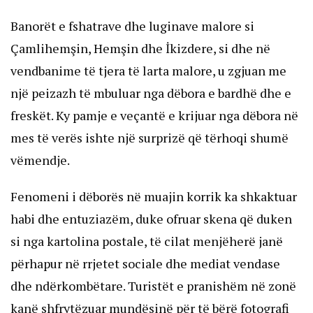
Banorët e fshatrave dhe luginave malore si
Çamlihemşin, Hemşin dhe İkizdere, si dhe në
vendbanime të tjera të larta malore, u zgjuan me
një peizazh të mbuluar nga dëbora e bardhë dhe e
freskët. Ky pamje e veçantë e krijuar nga dëbora në
mes të verës ishte një surprizë që tërhoqi shumë
vëmendje.
Fenomeni i dëborës në muajin korrik ka shkaktuar
habi dhe entuziazëm, duke ofruar skena që duken
si nga kartolina postale, të cilat menjëherë janë
përhapur në rrjetet sociale dhe mediat vendase
dhe ndërkombëtare. Turistët e pranishëm në zonë
kanë shfrytëzuar mundësinë për të bërë fotografi