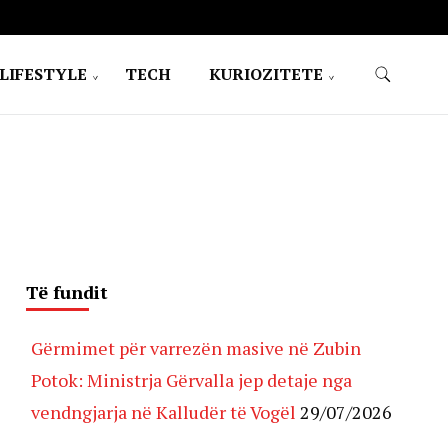
LIFESTYLE
TECH
KURIOZITETE
Të fundit
Gërmimet për varrezën masive në Zubin
Potok: Ministrja Gërvalla jep detaje nga
vendngjarja në Kalludër të Vogël
29/07/2026