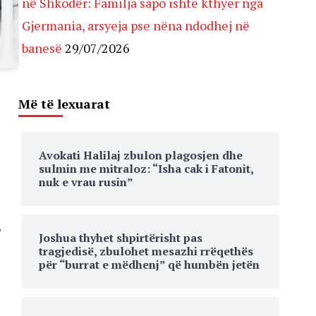
në Shkodër: Familja sapo ishte kthyer nga
Gjermania, arsyeja pse nëna ndodhej në
banesë
29/07/2026
Më të lexuarat
Avokati Halilaj zbulon plagosjen dhe
sulmin me mitraloz: “Isha cak i Fatonit,
nuk e vrau rusin”
ë
Joshua thyhet shpirtërisht pas
tragjedisë, zbulohet mesazhi rrëqethës
për “burrat e mëdhenj” që humbën jetën