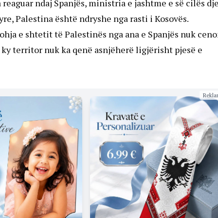
 reaguar ndaj Spanjës, ministria e jashtme e së cilës dj
tyre, Palestina është ndryshe nga rasti i Kosovës.
ohja e shtetit të Palestinës nga ana e Spanjës nuk cen
e, ky territor nuk ka qenë asnjëherë ligjërisht pjesë e
Rekla