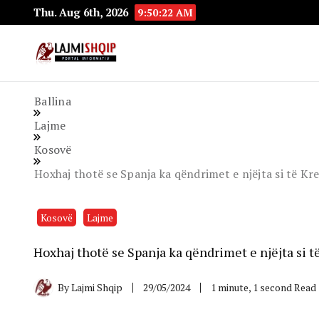
Thu. Aug 6th, 2026
9:50:23 AM
Lajmishqip.net
Lajmishqip
Ballina
Lajme
Kosovë
Hoxhaj thotë se Spanja ka qëndrimet e njëjta si të Kr
Kosovë
Lajme
Hoxhaj thotë se Spanja ka qëndrimet e njëjta si 
By
Lajmi Shqip
29/05/2024
1 minute, 1 second Read