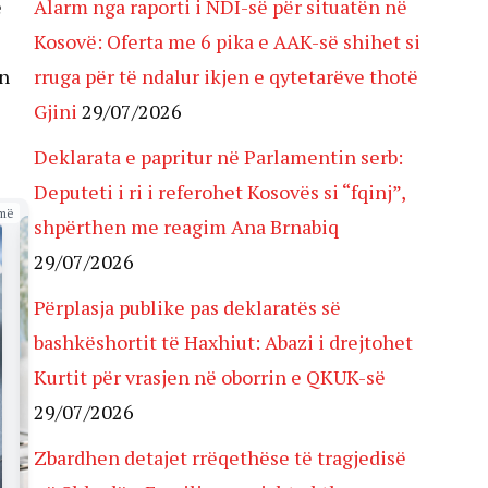
e
Alarm nga raporti i NDI-së për situatën në
Kosovë: Oferta me 6 pika e AAK-së shihet si
on
rruga për të ndalur ikjen e qytetarëve thotë
Gjini
29/07/2026
Deklarata e papritur në Parlamentin serb:
Deputeti i ri i referohet Kosovës si “fqinj”,
më
shpërthen me reagim Ana Brnabiq
29/07/2026
Përplasja publike pas deklaratës së
bashkëshortit të Haxhiut: Abazi i drejtohet
Kurtit për vrasjen në oborrin e QKUK-së
29/07/2026
Zbardhen detajet rrëqethëse të tragjedisë