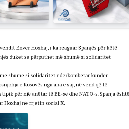
uvendit Enver Hoxhaj, i ka reaguar Spanjës për këtë
njës duket se përputhet më shumë si solidaritet
t më shumë si solidaritet ndërkombëtar kundër
njohja e Kosovës nga ana e saj, në vend që të
tipik për një anëtar të BE-së dhe NATO-s. Spanja ësht
 Hoxhaj në rrjetin social X.