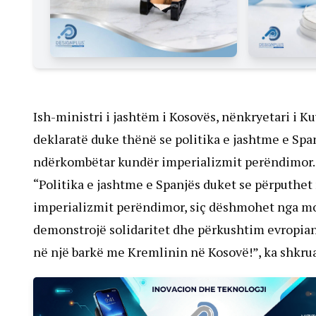
Ish-ministri i jashtëm i Kosovës, nënkryetari i K
deklaratë duke thënë se politika e jashtme e Spa
ndërkombëtar kundër imperializmit perëndimor.
“Politika e jashtme e Spanjës duket se përputhe
imperializmit perëndimor, siç dëshmohet nga mos
demonstrojë solidaritet dhe përkushtim evropian 
në një barkë me Kremlinin në Kosovë!”, ka shkruar