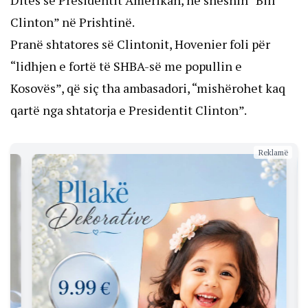
Ditës së Presidentit Amerikan, në sheshin “Bill
Clinton” në Prishtinë.
Pranë shtatores së Clintonit, Hovenier foli për
“lidhjen e fortë të SHBA-së me popullin e
Kosovës”, që siç tha ambasadori, “mishërohet kaq
qartë nga shtatorja e Presidentit Clinton”.
Reklamë