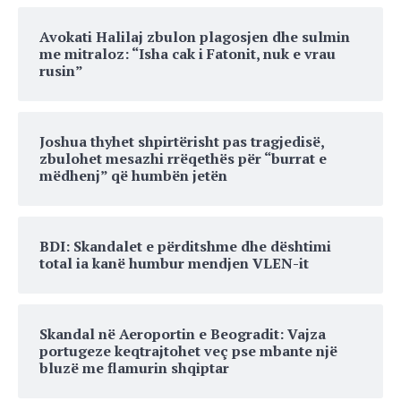
Avokati Halilaj zbulon plagosjen dhe sulmin
me mitraloz: “Isha cak i Fatonit, nuk e vrau
rusin”
Joshua thyhet shpirtërisht pas tragjedisë,
zbulohet mesazhi rrëqethës për “burrat e
mëdhenj” që humbën jetën
BDI: Skandalet e përditshme dhe dështimi
total ia kanë humbur mendjen VLEN-it
Skandal në Aeroportin e Beogradit: Vajza
portugeze keqtrajtohet veç pse mbante një
bluzë me flamurin shqiptar