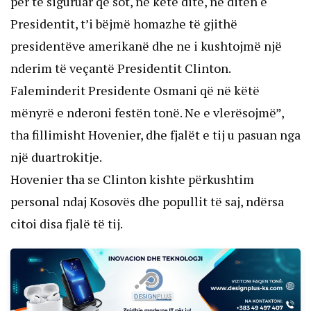
për të siguruar që sot, në këtë ditë, në ditën e
Presidentit, t’i bëjmë homazhe të gjithë
presidentëve amerikanë dhe ne i kushtojmë një
nderim të veçantë Presidentit Clinton.
Faleminderit Presidente Osmani që në këtë
mënyrë e nderoni festën tonë. Ne e vlerësojmë”,
tha fillimisht Hovenier, dhe fjalët e tij u pasuan nga
një duartrokitje.
Hovenier tha se Clinton kishte përkushtim
personal ndaj Kosovës dhe popullit të saj, ndërsa
citoi disa fjalë të tij.