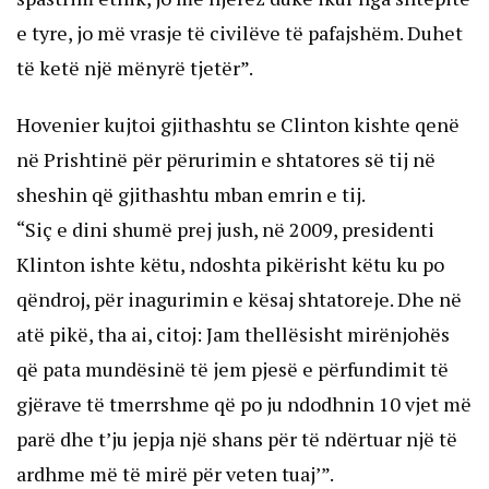
e tyre, jo më vrasje të civilëve të pafajshëm. Duhet
të ketë një mënyrë tjetër”.
Hovenier kujtoi gjithashtu se Clinton kishte qenë
në Prishtinë për përurimin e shtatores së tij në
sheshin që gjithashtu mban emrin e tij.
“Siç e dini shumë prej jush, në 2009, presidenti
Klinton ishte këtu, ndoshta pikërisht këtu ku po
qëndroj, për inagurimin e kësaj shtatoreje. Dhe në
atë pikë, tha ai, citoj: Jam thellësisht mirënjohës
që pata mundësinë të jem pjesë e përfundimit të
gjërave të tmerrshme që po ju ndodhnin 10 vjet më
parë dhe t’ju jepja një shans për të ndërtuar një të
ardhme më të mirë për veten tuaj’”.