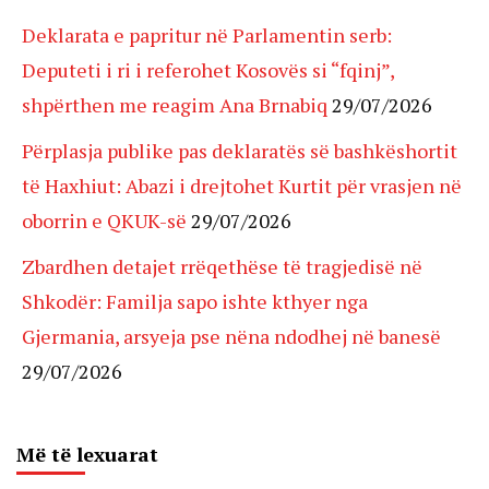
Deklarata e papritur në Parlamentin serb:
Deputeti i ri i referohet Kosovës si “fqinj”,
shpërthen me reagim Ana Brnabiq
29/07/2026
Përplasja publike pas deklaratës së bashkëshortit
të Haxhiut: Abazi i drejtohet Kurtit për vrasjen në
oborrin e QKUK-së
29/07/2026
Zbardhen detajet rrëqethëse të tragjedisë në
Shkodër: Familja sapo ishte kthyer nga
Gjermania, arsyeja pse nëna ndodhej në banesë
29/07/2026
Më të lexuarat