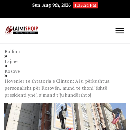
Sun. Aug 9th, 2026
1:35:25 PM
Lajmishqip.net
Lajmishqip
Ballina
Lajme
Kosovë
Hovenier te shtatorja e Clinton: Ai u përkushtua
personalisht për Kosovën, mund të thoni ‘është
presidenti ynë’, s’mund t’ju kundërshtoj