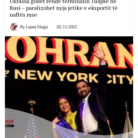
Ukraina godet rëndë terminalin Tuapse në
Rusi – paralizohet nyja jetike e eksportit të
naftës ruse
By
Lajmi Shqip
02/11/2025