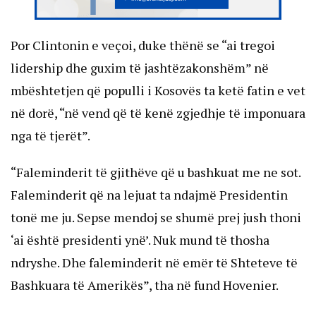
Por Clintonin e veçoi, duke thënë se “ai tregoi
lidership dhe guxim të jashtëzakonshëm” në
mbështetjen që populli i Kosovës ta ketë fatin e vet
në dorë, “në vend që të kenë zgjedhje të imponuara
nga të tjerët”.
“Faleminderit të gjithëve që u bashkuat me ne sot.
Faleminderit që na lejuat ta ndajmë Presidentin
tonë me ju. Sepse mendoj se shumë prej jush thoni
‘ai është presidenti ynë’. Nuk mund të thosha
ndryshe. Dhe faleminderit në emër të Shteteve të
Bashkuara të Amerikës”, tha në fund Hovenier.