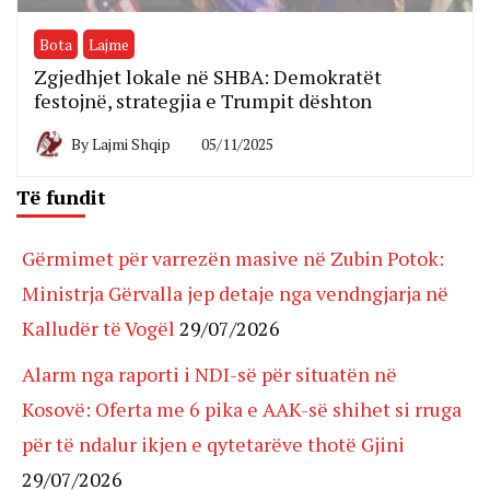
Bota
Lajme
Zgjedhjet lokale në SHBA: Demokratët
festojnë, strategjia e Trumpit dështon
By
Lajmi Shqip
05/11/2025
Të fundit
Gërmimet për varrezën masive në Zubin Potok:
Ministrja Gërvalla jep detaje nga vendngjarja në
Kalludër të Vogël
29/07/2026
Alarm nga raporti i NDI-së për situatën në
Kosovë: Oferta me 6 pika e AAK-së shihet si rruga
për të ndalur ikjen e qytetarëve thotë Gjini
29/07/2026