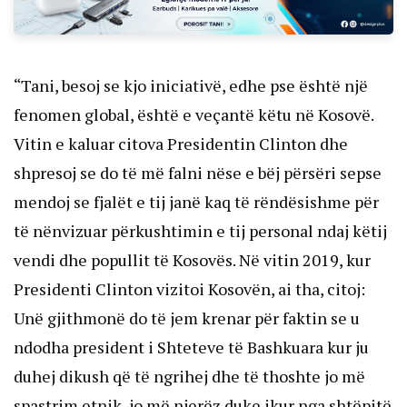
“Tani, besoj se kjo iniciativë, edhe pse është një
fenomen global, është e veçantë këtu në Kosovë.
Vitin e kaluar citova Presidentin Clinton dhe
shpresoj se do të më falni nëse e bëj përsëri sepse
mendoj se fjalët e tij janë kaq të rëndësishme për
të nënvizuar përkushtimin e tij personal ndaj këtij
vendi dhe popullit të Kosovës. Në vitin 2019, kur
Presidenti Clinton vizitoi Kosovën, ai tha, citoj:
Unë gjithmonë do të jem krenar për faktin se u
ndodha president i Shteteve të Bashkuara kur ju
duhej dikush që të ngrihej dhe të thoshte jo më
spastrim etnik, jo më njerëz duke ikur nga shtëpitë