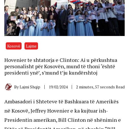
Kosovë
Lajme
Hovenier te shtatorja e Clinton: Ai u përkushtua
personalisht për Kosovën, mund të thoni ‘është
presidenti ynë’, s’mund t’ju kundërshtoj
By
Lajmi Shqip
19/02/2024
2 minutes, 57 seconds Read
Ambasadori i Shteteve të Bashkuara të Amerikës
në Kosovë, Jeffrey Hovenier e ka kujtuar ish-
Presidentin amerikan, Bill Clinton në shënimin e