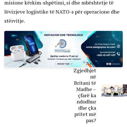
misione kërkim-shpëtimi, si dhe mbështetje të
lëvizjeve logjistike të NATO-s për operacione dhe
stërvitje.
Next
Zgjedhjet
në
Britani të
Madhe –
çfarë ka
ndodhur
dhe çka
pritet më
pas?