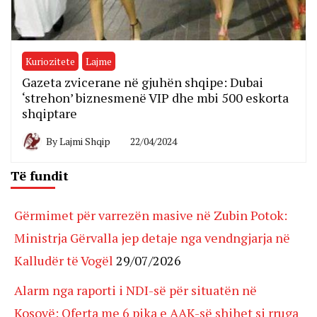
Kuriozitete
Lajme
Gazeta zvicerane në gjuhën shqipe: Dubai
‘strehon’ biznesmenë VIP dhe mbi 500 eskorta
shqiptare
By
Lajmi Shqip
22/04/2024
Të fundit
Gërmimet për varrezën masive në Zubin Potok:
Ministrja Gërvalla jep detaje nga vendngjarja në
Kalludër të Vogël
29/07/2026
Alarm nga raporti i NDI-së për situatën në
Kosovë: Oferta me 6 pika e AAK-së shihet si rruga