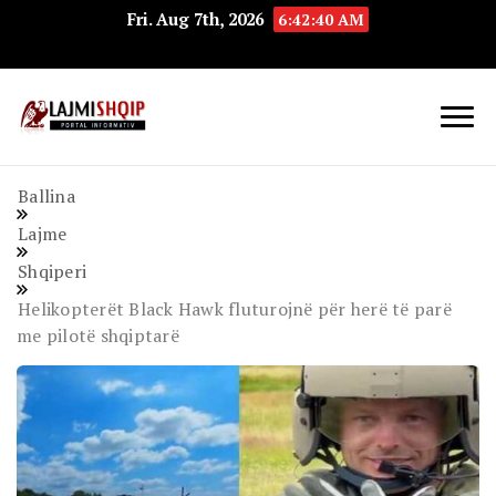
Fri. Aug 7th, 2026
6:42:41 AM
Lajmishqip.net
Lajmishqip
Ballina
Lajme
Shqiperi
Helikopterët Black Hawk fluturojnë për herë të parë
me pilotë shqiptarë