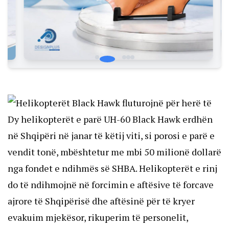
Dy helikopterët e parë UH-60 Black Hawk erdhën
në Shqipëri në janar të këtij viti, si porosi e parë e
vendit tonë, mbështetur me mbi 50 milionë dollarë
nga fondet e ndihmës së SHBA. Helikopterët e rinj
do të ndihmojnë në forcimin e aftësive të forcave
ajrore të Shqipërisë dhe aftësinë për të kryer
evakuim mjekësor, rikuperim të personelit,