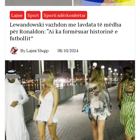
Lajme
Sport
Sporti ndërkombëtar
Lewandowski vazhdon me lavdata të mëdha
për Ronaldon: “Ai ka formësuar historinë e
futbollit”
By
Lajmi Shqip
08/10/2024