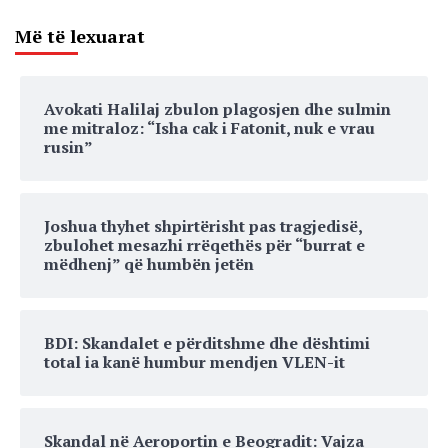
Më të lexuarat
Avokati Halilaj zbulon plagosjen dhe sulmin
me mitraloz: “Isha cak i Fatonit, nuk e vrau
rusin”
Joshua thyhet shpirtërisht pas tragjedisë,
zbulohet mesazhi rrëqethës për “burrat e
mëdhenj” që humbën jetën
BDI: Skandalet e përditshme dhe dështimi
total ia kanë humbur mendjen VLEN-it
Skandal në Aeroportin e Beogradit: Vajza