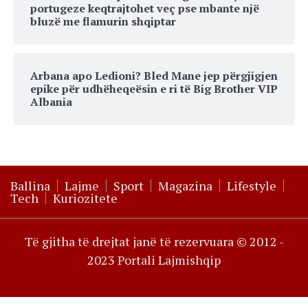
portugeze keqtrajtohet veç pse mbante një
bluzë me flamurin shqiptar
Arbana apo Ledioni? Bled Mane jep përgjigjen
epike për udhëheqeësin e ri të Big Brother VIP
Albania
Ballina
Lajme
Sport
Magazina
Lifestyle
Tech
Kuriozitete
Të gjitha të drejtat janë të rezervuara © 2012 -
2023 Portali Lajmishqip