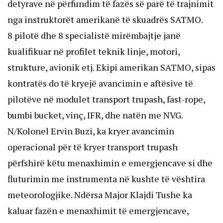
detyrave në përfundim të fazës së parë të trajnimit
nga instruktorët amerikanë të skuadrës SATMO.
8 pilotë dhe 8 specialistë mirëmbajtje janë
kualifikuar në profilet teknik linje, motori,
strukture, avionik etj. Ekipi amerikan SATMO, sipas
kontratës do të kryejë avancimin e aftësive të
pilotëve në modulet transport trupash, fast-rope,
bumbi bucket, vinç, IFR, dhe natën me NVG.
N/Kolonel Ervin Buzi, ka kryer avancimin
operacional për të kryer transport trupash
përfshirë këtu menaxhimin e emergjencave si dhe
fluturimin me instrumenta në kushte të vështira
meteorologjike. Ndërsa Major Klajdi Tushe ka
kaluar fazën e menaxhimit të emergjencave,