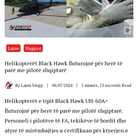
Lajme
Shqiperi
Helikopterët Black Hawk fluturojnë për herë të
parë me pilotë shqiptarë
By
Lajmi Shqip
06/07/2024
1 minute, 13 seconds Read
Helikopterët e tipit Black Hawk UH-60A+
fluturojnë për herë të parë me pilotë shqiptarë.
Personeli i pilotëve të FA, tekikëve të bordit dhe
atyre të mirëmbajtjes u certifikuan për kryerjen e