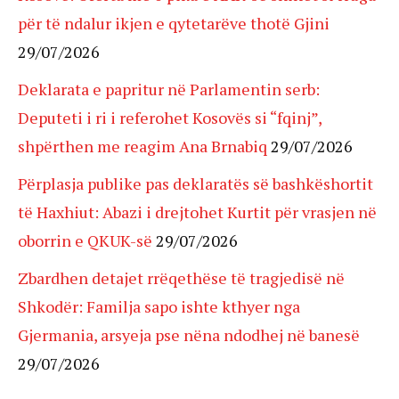
për të ndalur ikjen e qytetarëve thotë Gjini
29/07/2026
Deklarata e papritur në Parlamentin serb:
Deputeti i ri i referohet Kosovës si “fqinj”,
shpërthen me reagim Ana Brnabiq
29/07/2026
Përplasja publike pas deklaratës së bashkëshortit
të Haxhiut: Abazi i drejtohet Kurtit për vrasjen në
oborrin e QKUK-së
29/07/2026
Zbardhen detajet rrëqethëse të tragjedisë në
Shkodër: Familja sapo ishte kthyer nga
Gjermania, arsyeja pse nëna ndodhej në banesë
29/07/2026