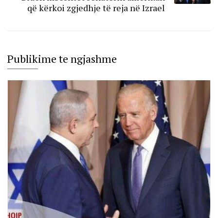
që kërkoi zgjedhje të reja në Izrael
Publikime te ngjashme