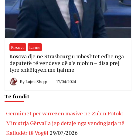
Kosovë
Lajme
Kosova dje në Strasbourg u mbështet edhe nga
deputetë të vendeve që s’e njohin – disa prej
tyre shkëlqyen me fjalime
By
Lajmi Shqip
17/04/2024
Të fundit
Gërmimet për varrezën masive në Zubin Potok:
Ministrja Gërvalla jep detaje nga vendngjarja në
Kalludër të Vogël
29/07/2026