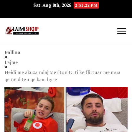
Sat. Aug 8th, 2026
2:51:23 PM
Lajmishqip.net
Lajmishqip
Ballina
Lajme
Heidi me akuza ndaj Meritonit: Ti ke flirtuar me mua
që në ditën që kam hyrë