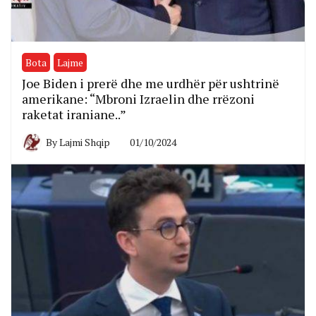
Bota
Lajme
Joe Biden i prerë dhe me urdhër për ushtrinë
amerikane: “Mbroni Izraelin dhe rrëzoni
raketat iraniane..”
By
Lajmi Shqip
01/10/2024