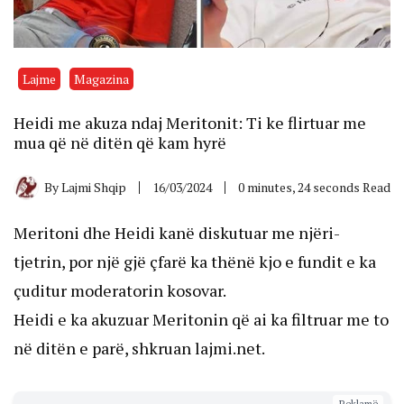
Lajme
Magazina
Heidi me akuza ndaj Meritonit: Ti ke flirtuar me
mua që në ditën që kam hyrë
By
Lajmi Shqip
16/03/2024
0 minutes, 24 seconds Read
Meritoni dhe Heidi kanë diskutuar me njëri-
tjetrin, por një gjë çfarë ka thënë kjo e fundit e ka
çuditur moderatorin kosovar.
Heidi e ka akuzuar Meritonin që ai ka filtruar me to
në ditën e parë, shkruan lajmi.net.
Reklamë