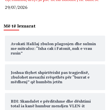
29/07/2026
Më të lexuarat
Avokati Halilaj zbulon plagosjen dhe sulmin
me mitraloz: “Isha cak i Fatonit, nuk e vrau
rusin”
Joshua thyhet shpirtërisht pas tragjedisë,
zbulohet mesazhi rrëqethës për “burrat e
mëdhenj” që humbën jetën
BDI: Skandalet e përditshme dhe dështimi
total ia kanë humbur mendjen VLEN-it