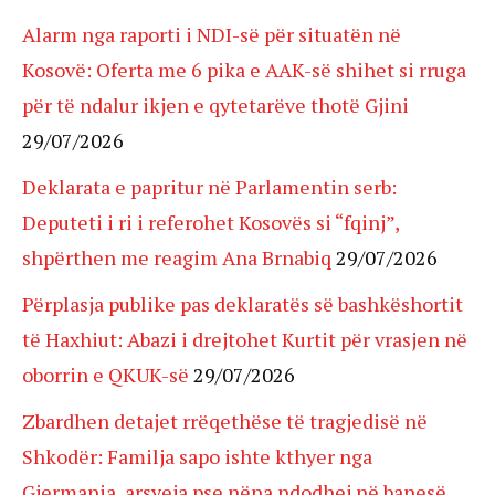
Alarm nga raporti i NDI-së për situatën në
Kosovë: Oferta me 6 pika e AAK-së shihet si rruga
për të ndalur ikjen e qytetarëve thotë Gjini
29/07/2026
Deklarata e papritur në Parlamentin serb:
Deputeti i ri i referohet Kosovës si “fqinj”,
shpërthen me reagim Ana Brnabiq
29/07/2026
Përplasja publike pas deklaratës së bashkëshortit
të Haxhiut: Abazi i drejtohet Kurtit për vrasjen në
oborrin e QKUK-së
29/07/2026
Zbardhen detajet rrëqethëse të tragjedisë në
Shkodër: Familja sapo ishte kthyer nga
Gjermania, arsyeja pse nëna ndodhej në banesë