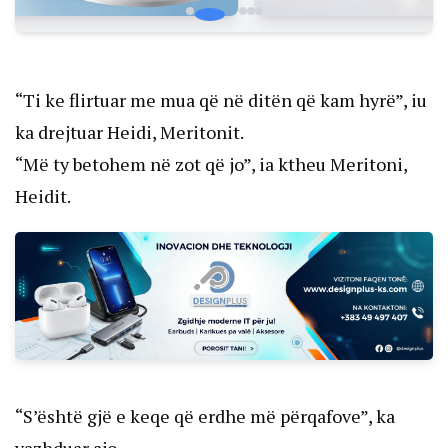
“Ti ke flirtuar me mua që në ditën që kam hyrë”, iu
ka drejtuar Heidi, Meritonit.
“Më ty betohem në zot që jo”, ia ktheu Meritoni,
Heidit.
“S’është gjë e keqe që erdhe më përqafove”, ka