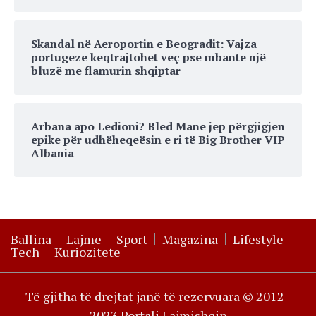
Skandal në Aeroportin e Beogradit: Vajza
portugeze keqtrajtohet veç pse mbante një
bluzë me flamurin shqiptar
Arbana apo Ledioni? Bled Mane jep përgjigjen
epike për udhëheqeësin e ri të Big Brother VIP
Albania
Ballina
Lajme
Sport
Magazina
Lifestyle
Tech
Kuriozitete
Të gjitha të drejtat janë të rezervuara © 2012 -
2023 Portali Lajmishqip