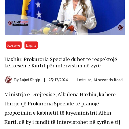
Kosovë
Lajme
Haxhiu: Prokuroria Speciale duhet të respektojë
kërkesën e Kurtit për intervistim në zyrë
By
Lajmi Shqip
23/12/2024
1 minute, 14 seconds Read
Ministrja e Drejtësisë, Albulena Haxhiu, ka bërë
thirrje që Prokuroria Speciale të pranojë
propozimin e kabinetit të kryeministrit Albin
Kurti, që ky i fundit të intervistohet në zyrën e tij