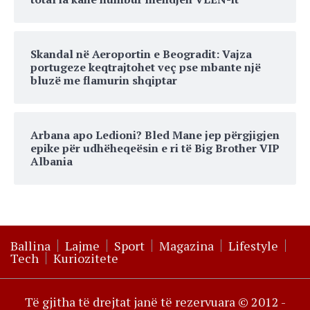
Skandal në Aeroportin e Beogradit: Vajza
portugeze keqtrajtohet veç pse mbante një
bluzë me flamurin shqiptar
Arbana apo Ledioni? Bled Mane jep përgjigjen
epike për udhëheqeësin e ri të Big Brother VIP
Albania
Ballina
Lajme
Sport
Magazina
Lifestyle
Tech
Kuriozitete
Të gjitha të drejtat janë të rezervuara © 2012 -