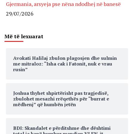
Gjermania, arsyeja pse nëna ndodhej në banesë
29/07/2026
Më të lexuarat
Avokati Halilaj zbulon plagosjen dhe sulmin
me mitraloz: “Isha cak i Fatonit, nuk e vrau
rusin”
Joshua thyhet shpirtërisht pas tragjedisë,
zbulohet mesazhi rrëqethës për “burrat e
mëdhenj” që humbën jetën
BDI: Skandalet e përditshme dhe dështimi
total ia kanë humbur mendjen VLEN-it