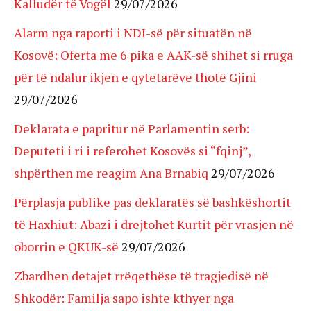
Kalludër të Vogël
29/07/2026
Alarm nga raporti i NDI-së për situatën në
Kosovë: Oferta me 6 pika e AAK-së shihet si rruga
për të ndalur ikjen e qytetarëve thotë Gjini
29/07/2026
Deklarata e papritur në Parlamentin serb:
Deputeti i ri i referohet Kosovës si “fqinj”,
shpërthen me reagim Ana Brnabiq
29/07/2026
Përplasja publike pas deklaratës së bashkëshortit
të Haxhiut: Abazi i drejtohet Kurtit për vrasjen në
oborrin e QKUK-së
29/07/2026
Zbardhen detajet rrëqethëse të tragjedisë në
Shkodër: Familja sapo ishte kthyer nga