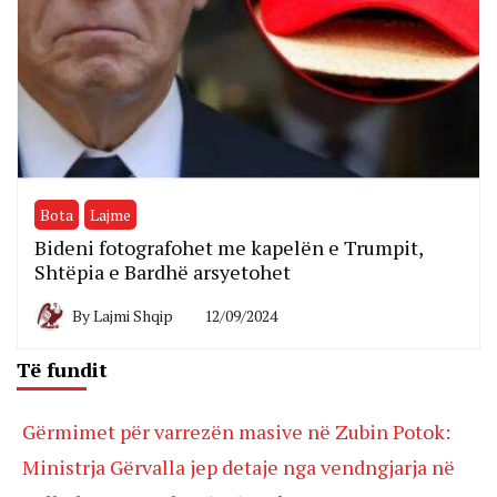
Bota
Lajme
Bideni fotografohet me kapelën e Trumpit,
Shtëpia e Bardhë arsyetohet
By
Lajmi Shqip
12/09/2024
Të fundit
Gërmimet për varrezën masive në Zubin Potok:
Ministrja Gërvalla jep detaje nga vendngjarja në