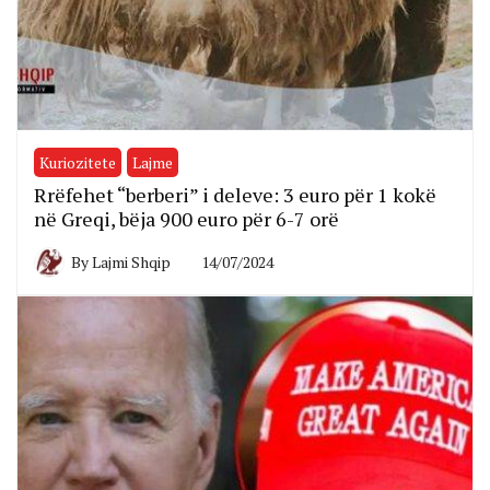
Kuriozitete
Lajme
Rrëfehet “berberi” i deleve: 3 euro për 1 kokë
në Greqi, bëja 900 euro për 6-7 orë
By
Lajmi Shqip
14/07/2024