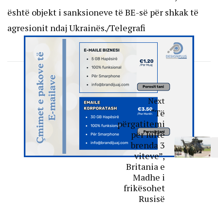
është objekt i sanksioneve të BE-së për shkak të
agresionit ndaj Ukrainës.
/
Telegrafi
Next
“Të
përgatitemi
për luftë
brenda 3
viteve”,
Britania e
Madhe i
frikësohet
Rusisë