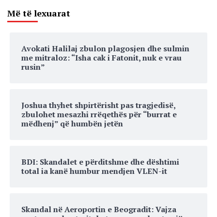
Më të lexuarat
Avokati Halilaj zbulon plagosjen dhe sulmin
me mitraloz: “Isha cak i Fatonit, nuk e vrau
rusin”
Joshua thyhet shpirtërisht pas tragjedisë,
zbulohet mesazhi rrëqethës për “burrat e
mëdhenj” që humbën jetën
BDI: Skandalet e përditshme dhe dështimi
total ia kanë humbur mendjen VLEN-it
Skandal në Aeroportin e Beogradit: Vajza