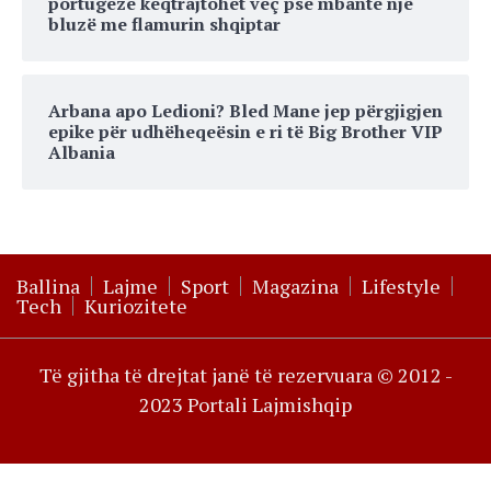
portugeze keqtrajtohet veç pse mbante një
bluzë me flamurin shqiptar
Arbana apo Ledioni? Bled Mane jep përgjigjen
epike për udhëheqeësin e ri të Big Brother VIP
Albania
Ballina
Lajme
Sport
Magazina
Lifestyle
Tech
Kuriozitete
Të gjitha të drejtat janë të rezervuara © 2012 -
2023 Portali Lajmishqip