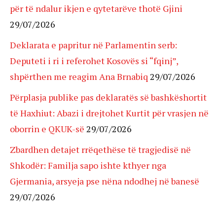
për të ndalur ikjen e qytetarëve thotë Gjini
29/07/2026
Deklarata e papritur në Parlamentin serb:
Deputeti i ri i referohet Kosovës si “fqinj”,
shpërthen me reagim Ana Brnabiq
29/07/2026
Përplasja publike pas deklaratës së bashkëshortit
të Haxhiut: Abazi i drejtohet Kurtit për vrasjen në
oborrin e QKUK-së
29/07/2026
Zbardhen detajet rrëqethëse të tragjedisë në
Shkodër: Familja sapo ishte kthyer nga
Gjermania, arsyeja pse nëna ndodhej në banesë
29/07/2026