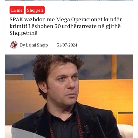
Lajme
Shqiperi
SPAK vazhdon me Mega Operacionet kundër
krimit! Lëshohen 30 urdhërarreste në gjithë
Shqipërinë
By
Lajmi Shqip
31/07/2024