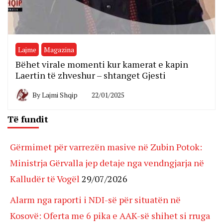
Lajme
Magazina
Bëhet virale momenti kur kamerat e kapin
Laertin të zhveshur – shtanget Gjesti
By
Lajmi Shqip
22/01/2025
Të fundit
Gërmimet për varrezën masive në Zubin Potok:
Ministrja Gërvalla jep detaje nga vendngjarja në
Kalludër të Vogël
29/07/2026
Alarm nga raporti i NDI-së për situatën në
Kosovë: Oferta me 6 pika e AAK-së shihet si rruga