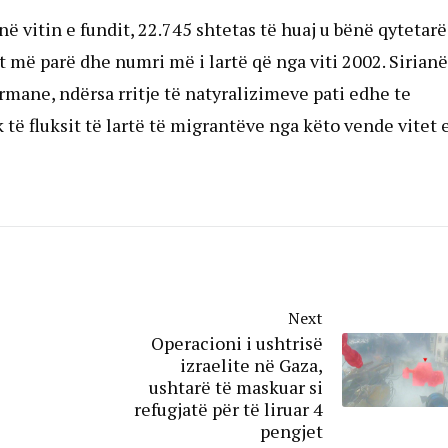
ë vitin e fundit, 22.745 shtetas të huaj u bënë qytetarë
it më parë dhe numri më i lartë që nga viti 2002. Sirianë
mane, ndërsa rritje të natyralizimeve pati edhe te
 të fluksit të lartë të migrantëve nga këto vende vitet 
Next
Operacioni i ushtrisë
izraelite në Gaza,
ushtarë të maskuar si
refugjatë për të liruar 4
pengjet