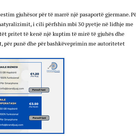
testim gjuhësor për të marrë një pasaportë gjermane. P
tyralizimit, i cili përfshin mbi 30 pyetje në lidhje me
tët pritet të kenë një kuptim të mirë të gjuhës dhe
t, për punë dhe për bashkëveprimin me autoritetet