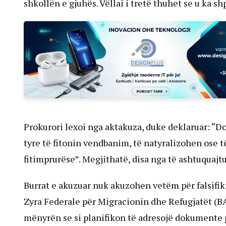
shkollën e gjuhës. Vëllai i tretë thuhet se u ka s
Prokurori lexoi nga aktakuza, duke deklaruar: “D
tyre të fitonin vendbanim, të natyralizohen ose 
fitimprurëse”. Megjithatë, disa nga të ashtuquajt
Burrat e akuzuar nuk akuzohen vetëm për falsifi
Zyra Federale për Migracionin dhe Refugjatët (B
mënyrën se si planifikon të adresojë dokumente po