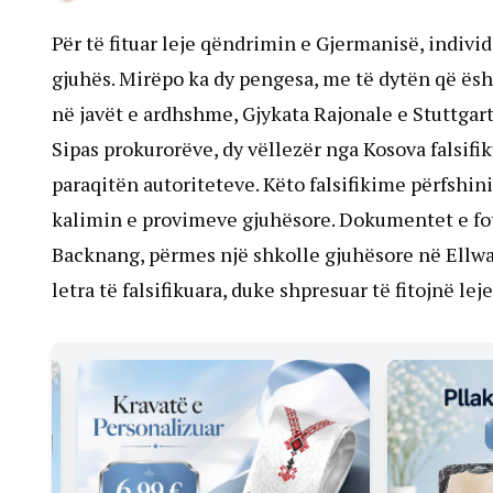
Për të fituar leje qëndrimin e Gjermanisë, indiv
gjuhës. Mirëpo ka dy pengesa, me të dytën që ësh
në javët e ardhshme, Gjykata Rajonale e Stuttgartit
Sipas prokurorëve, dy vëllezër nga Kosova falsifik
paraqitën autoriteteve. Këto falsifikime përfshini
kalimin e provimeve gjuhësore. Dokumentet e fot
Backnang, përmes një shkolle gjuhësore në Ellwa
letra të falsifikuara, duke shpresuar të fitojnë le