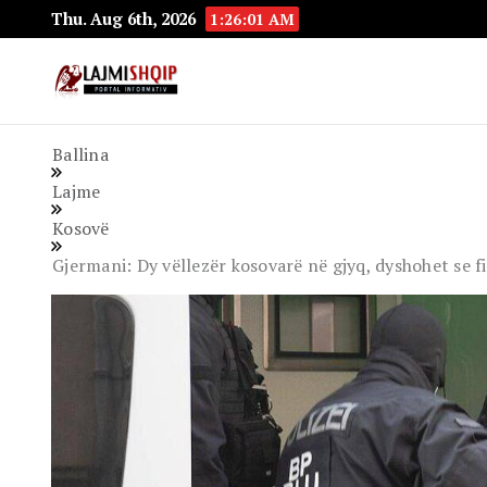
Thu. Aug 6th, 2026
1:26:02 AM
Lajmishqip.net
Lajmishqip
Ballina
Lajme
Kosovë
Gjermani: Dy vëllezër kosovarë në gjyq, dyshohet se fi