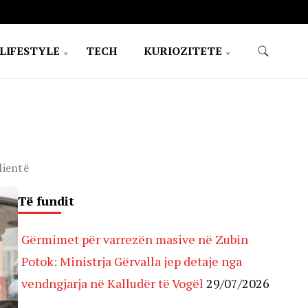
LIFESTYLE
TECH
KURIOZITETE
lientë
Të fundit
Gërmimet për varrezën masive në Zubin
Potok: Ministrja Gërvalla jep detaje nga
vendngjarja në Kalludër të Vogël
29/07/2026