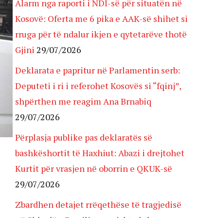
Alarm nga raporti i NDI-së për situatën në
Kosovë: Oferta me 6 pika e AAK-së shihet si
rruga për të ndalur ikjen e qytetarëve thotë
Gjini
29/07/2026
Deklarata e papritur në Parlamentin serb:
Deputeti i ri i referohet Kosovës si “fqinj”,
shpërthen me reagim Ana Brnabiq
29/07/2026
Përplasja publike pas deklaratës së
bashkëshortit të Haxhiut: Abazi i drejtohet
Kurtit për vrasjen në oborrin e QKUK-së
29/07/2026
Zbardhen detajet rrëqethëse të tragjedisë