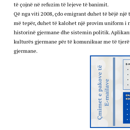
të çojnë në refuzim të lejeve të banimit.
Që nga viti 2008, çdo emigrant duhet të bëjë një 
më tepër, duhet të kalohet një provim uniform i na
historinë gjermane dhe sistemin politik. Aplikan
kulturës gjermane për të komunikuar me të tjerë
gjermane.