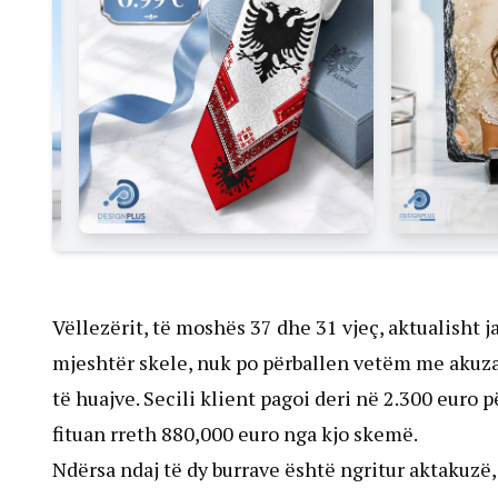
Vëllezërit, të moshës 37 dhe 31 vjeç, aktualisht j
mjeshtër skele, nuk po përballen vetëm me akuza
të huajve. Secili klient pagoi deri në 2.300 euro p
fituan rreth 880,000 euro nga kjo skemë.
Ndërsa ndaj të dy burrave është ngritur aktakuzë,