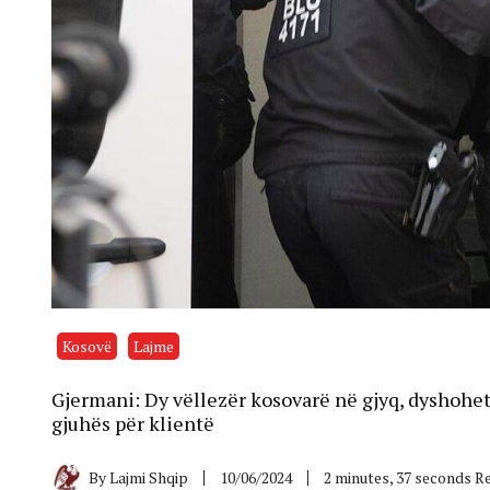
Kosovë
Lajme
Gjermani: Dy vëllezër kosovarë në gjyq, dyshohet s
gjuhës për klientë
By
Lajmi Shqip
10/06/2024
2 minutes, 37 seconds R