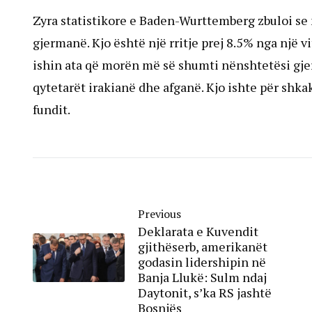
Zyra statistikore e Baden-Wurttemberg zbuloi se n
gjermanë. Kjo është një rritje prej 8.5% nga një v
ishin ata që morën më së shumti nënshtetësi gjer
qytetarët irakianë dhe afganë. Kjo ishte për shkak
fundit.
Previous
Deklarata e Kuvendit
gjithëserb, amerikanët
godasin lidershipin në
Banja Llukë: Sulm ndaj
Daytonit, s’ka RS jashtë
Bosnjës