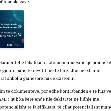
hpëtuar akuzave.
okumentet e falsifikuara ofruan mundësinë që pranuesi
të gjenin punë të nivelit më të lartë dhe më shumë
urat shkolla gjuhësore nuk ekzistonin.
kim të dokumenteve, por edhe kontrabandën e të huajve
AMF) nuk ka bërë ende një deklaratë në lidhje me
tencialisht të falsifikuara, të cilat potencialisht mun