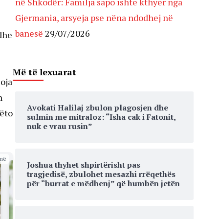
në Shkodër: Familja sapo ishte kthyer nga
Gjermania, arsyeja pse nëna ndodhej në
banesë
29/07/2026
 dhe
Më të lexuarat
joja
n
Avokati Halilaj zbulon plagosjen dhe
këto
sulmin me mitraloz: “Isha cak i Fatonit,
nuk e vrau rusin”
më
Joshua thyhet shpirtërisht pas
tragjedisë, zbulohet mesazhi rrëqethës
për “burrat e mëdhenj” që humbën jetën