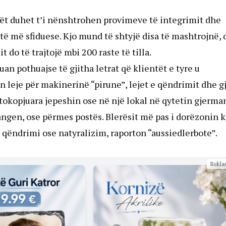
idët duhet t’i nënshtrohen provimeve të integrimit dhe
të më sfiduese. Kjo mund të shtyjë disa të mashtrojnë,
 do të trajtojë mbi 200 raste të tilla.
uan pothuajse të gjitha letrat që klientët e tyre u
n leje për makinerinë “pirune”, lejet e qëndrimit dhe g
okopjuara jepeshin ose në një lokal në qytetin gjerma
ngen, ose përmes postës. Blerësit më pas i dorëzonin 
je qëndrimi ose natyralizim, raporton “aussiedlerbote”.
Rekla