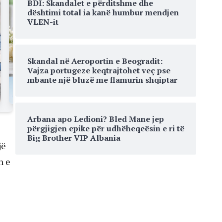
BDI: Skandalet e përditshme dhe
dështimi total ia kanë humbur mendjen
VLEN-it
Skandal në Aeroportin e Beogradit:
Vajza portugeze keqtrajtohet veç pse
mbante një bluzë me flamurin shqiptar
Arbana apo Ledioni? Bled Mane jep
përgjigjen epike për udhëheqeësin e ri të
Big Brother VIP Albania
jë
n e