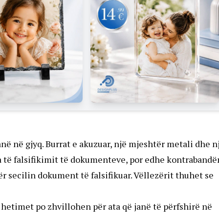
anë në gjyq. Burrat e akuzuar, një mjeshtër metali dhe n
 të falsifikimit të dokumenteve, por edhe kontrabandë
ër secilin dokument të falsifikuar. Vëllezërit thuhet se
 hetimet po zhvillohen për ata që janë të përfshirë në