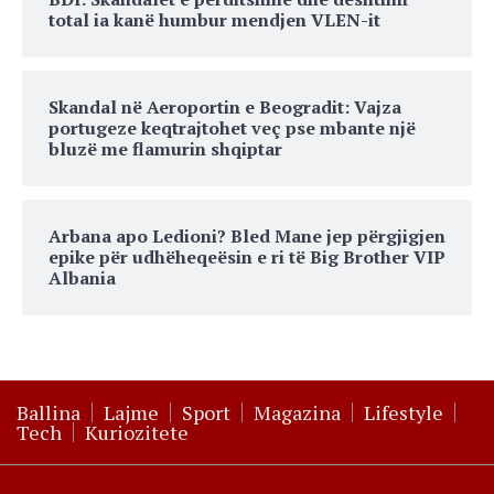
total ia kanë humbur mendjen VLEN-it
Skandal në Aeroportin e Beogradit: Vajza
portugeze keqtrajtohet veç pse mbante një
bluzë me flamurin shqiptar
Arbana apo Ledioni? Bled Mane jep përgjigjen
epike për udhëheqeësin e ri të Big Brother VIP
Albania
Ballina
Lajme
Sport
Magazina
Lifestyle
Tech
Kuriozitete