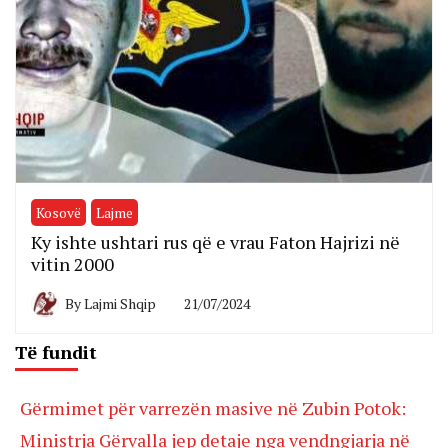
Kosovë
Lajme
Ky ishte ushtari rus që e vrau Faton Hajrizi në
vitin 2000
By
Lajmi Shqip
21/07/2024
Të fundit
Gërmimet për varrezën masive në Zubin Potok:
Ministrja Gërvalla jep detaje nga vendngjarja në