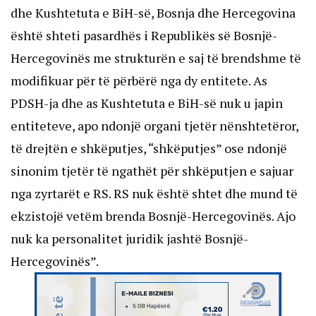
dhe Kushtetuta e BiH-së, Bosnja dhe Hercegovina
është shteti pasardhës i Republikës së Bosnjë-
Hercegovinës me strukturën e saj të brendshme të
modifikuar për të përbërë nga dy entitete. As
PDSH-ja dhe as Kushtetuta e BiH-së nuk u japin
entiteteve, apo ndonjë organi tjetër nënshtetëror,
të drejtën e shkëputjes, “shkëputjes” ose ndonjë
sinonim tjetër të ngathët për shkëputjen e sajuar
nga zyrtarët e RS. RS nuk është shtet dhe mund të
ekzistojë vetëm brenda Bosnjë-Hercegovinës. Ajo
nuk ka personalitet juridik jashtë Bosnjë-
Hercegovinës”.