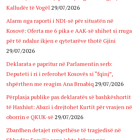
Kalludër të Vogël
29/07/2026
Alarm nga raporti i NDI-së për situatën në
Kosovë: Oferta me 6 pika e AAK-së shihet si rruga
për të ndalur ikjen e qytetarëve thotë Gjini
29/07/2026
Deklarata e papritur në Parlamentin serb:
Deputeti i ri i referohet Kosovës si “fqinj”,
shpërthen me reagim Ana Brnabiq
29/07/2026
Përplasja publike pas deklaratës së bashkëshortit
të Haxhiut: Abazi i drejtohet Kurtit për vrasjen në
oborrin e QKUK-së
29/07/2026
Zbardhen detajet rrëqethëse të tragjedisë në