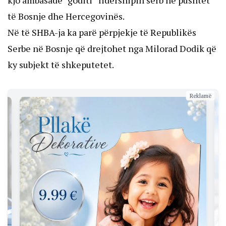
kjo ambasadë “goditi” lidershipin serb në pushtet
të Bosnje dhe Hercegovinës.
Në të SHBA-ja ka parë përpjekje të Republikës
Serbe në Bosnje që drejtohet nga Milorad Dodik që
ky subjekt të shkeputetet.
Reklamë