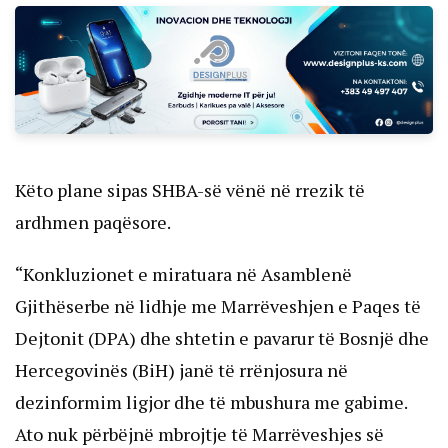
Këto plane sipas SHBA-së vënë në rrezik të
ardhmen paqësore.
“Konkluzionet e miratuara në Asamblenë
Gjithëserbe në lidhje me Marrëveshjen e Paqes të
Dejtonit (DPA) dhe shtetin e pavarur të Bosnjë dhe
Hercegovinës (BiH) janë të rrënjosura në
dezinformim ligjor dhe të mbushura me gabime.
Ato nuk përbëjnë mbrojtje të Marrëveshjes së