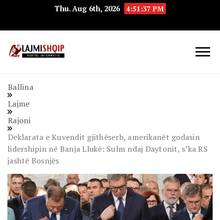
Thu. Aug 6th, 2026
4:51:38 PM
Lajmishqip.net
Lajmishqip
Ballina
Lajme
Rajoni
Deklarata e Kuvendit gjithëserb, amerikanët godasin
lidershipin në Banja Llukë: Sulm ndaj Daytonit, s’ka RS
jashtë Bosnjës