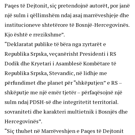
Paqes të Dejtonit, siç pretendojnë autorët, por janë
një sulm i qëllimshëm ndaj asaj marrëveshjeje dhe
institucioneve shtetërore të Bosnjë-Hercegovinës.
Kjo është e rrezikshme”.
“Deklaratat publike të bëra nga zyrtarët e
Republika Srpska, veçanërisht Presidenti i RS
Dodik dhe Kryetari i Asamblesë Kombëtare të
Republika Srpska, Stevandic, në lidhje me
përfundimet dhe planet për “shkëputjen” e RS –
shkëputje me një emër tjetër – përfaqësojnë një
sulm ndaj PDSH-së dhe integritetit territorial.
sovraniteti dhe karakteri multietnik i Bosnjës dhe
Hercegovinës”.
“Siç thuhet në Marrëveshjen e Paqes të Dejtonit