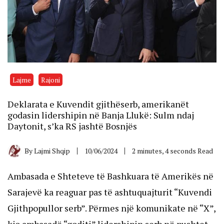
Lajme
Rajoni
Deklarata e Kuvendit gjithëserb, amerikanët
godasin lidershipin në Banja Llukë: Sulm ndaj
Daytonit, s’ka RS jashtë Bosnjës
By
Lajmi Shqip
10/06/2024
2 minutes, 4 seconds Read
Ambasada e Shteteve të Bashkuara të Amerikës në
Sarajevë ka reaguar pas të ashtuquajturit “Kuvendi
Gjithpopullor serb”. Përmes një komunikate në “X”,