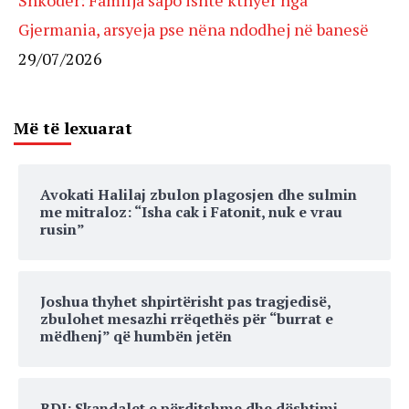
Shkodër: Familja sapo ishte kthyer nga
Gjermania, arsyeja pse nëna ndodhej në banesë
29/07/2026
Më të lexuarat
Avokati Halilaj zbulon plagosjen dhe sulmin
me mitraloz: “Isha cak i Fatonit, nuk e vrau
rusin”
Joshua thyhet shpirtërisht pas tragjedisë,
zbulohet mesazhi rrëqethës për “burrat e
mëdhenj” që humbën jetën
BDI: Skandalet e përditshme dhe dështimi