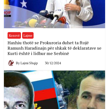
Kosovë
Lajme
Haxhiu thotë se Prokuroria duhet ta ftojë
Ramush Haradinajn për shkak të deklaratave se
Kurti është i lidhur me Serbinë
By
Lajmi Shqip
30/12/2024