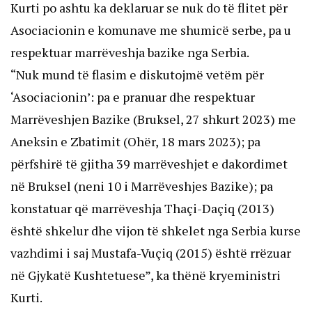
Kurti po ashtu ka deklaruar se nuk do të flitet për
Asociacionin e komunave me shumicë serbe, pa u
respektuar marrëveshja bazike nga Serbia.
“Nuk mund të flasim e diskutojmë vetëm për
‘Asociacionin’: pa e pranuar dhe respektuar
Marrëveshjen Bazike (Bruksel, 27 shkurt 2023) me
Aneksin e Zbatimit (Ohër, 18 mars 2023); pa
përfshirë të gjitha 39 marrëveshjet e dakordimet
në Bruksel (neni 10 i Marrëveshjes Bazike); pa
konstatuar që marrëveshja Thaçi-Daçiq (2013)
është shkelur dhe vijon të shkelet nga Serbia kurse
vazhdimi i saj Mustafa-Vuçiq (2015) është rrëzuar
në Gjykatë Kushtetuese”, ka thënë kryeministri
Kurti.