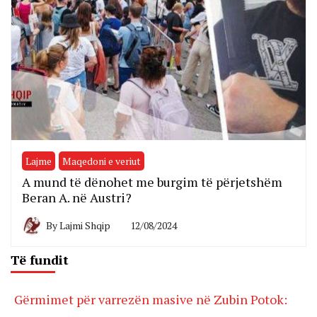
Lajme
Maqedoni e veriut
A mund të dënohet me burgim të përjetshëm
Beran A. në Austri?
By
Lajmi Shqip
12/08/2024
Të fundit
Gërmimet për varrezën masive në Zubin Potok: