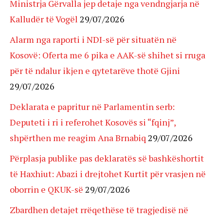
Ministrja Gërvalla jep detaje nga vendngjarja në
Kalludër të Vogël
29/07/2026
Alarm nga raporti i NDI-së për situatën në
Kosovë: Oferta me 6 pika e AAK-së shihet si rruga
për të ndalur ikjen e qytetarëve thotë Gjini
29/07/2026
Deklarata e papritur në Parlamentin serb:
Deputeti i ri i referohet Kosovës si “fqinj”,
shpërthen me reagim Ana Brnabiq
29/07/2026
Përplasja publike pas deklaratës së bashkëshortit
të Haxhiut: Abazi i drejtohet Kurtit për vrasjen në
oborrin e QKUK-së
29/07/2026
Zbardhen detajet rrëqethëse të tragjedisë në