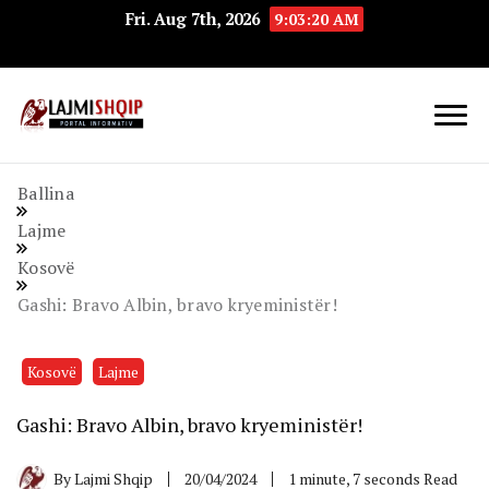
Fri. Aug 7th, 2026
9:03:20 AM
Lajmishqip.net
Lajmishqip
Ballina
Lajme
Kosovë
Gashi: Bravo Albin, bravo kryeministër!
Kosovë
Lajme
Gashi: Bravo Albin, bravo kryeministër!
By
Lajmi Shqip
20/04/2024
1 minute, 7 seconds Read