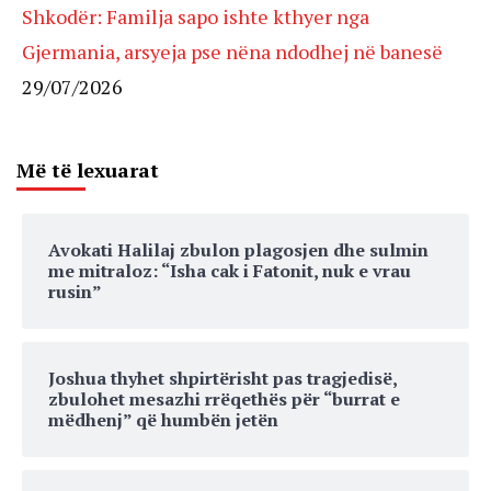
Shkodër: Familja sapo ishte kthyer nga
Gjermania, arsyeja pse nëna ndodhej në banesë
29/07/2026
Më të lexuarat
Avokati Halilaj zbulon plagosjen dhe sulmin
me mitraloz: “Isha cak i Fatonit, nuk e vrau
rusin”
Joshua thyhet shpirtërisht pas tragjedisë,
zbulohet mesazhi rrëqethës për “burrat e
mëdhenj” që humbën jetën