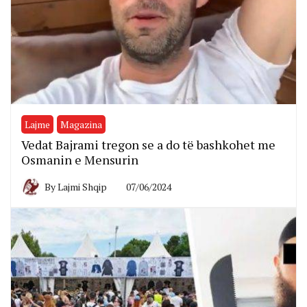
Lajme
Magazina
Vedat Bajrami tregon se a do të bashkohet me
Osmanin e Mensurin
By
Lajmi Shqip
07/06/2024