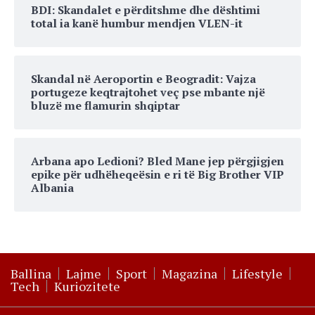
BDI: Skandalet e përditshme dhe dështimi
total ia kanë humbur mendjen VLEN-it
Skandal në Aeroportin e Beogradit: Vajza
portugeze keqtrajtohet veç pse mbante një
bluzë me flamurin shqiptar
Arbana apo Ledioni? Bled Mane jep përgjigjen
epike për udhëheqeësin e ri të Big Brother VIP
Albania
Ballina
Lajme
Sport
Magazina
Lifestyle
Tech
Kuriozitete