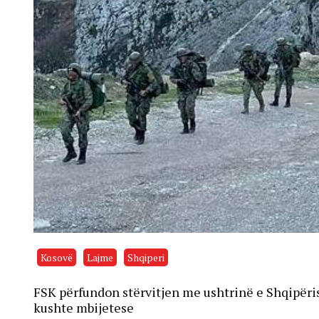
Kosovë
Lajme
Shqiperi
FSK përfundon stërvitjen me ushtrinë e Shqipëris
kushte mbijetese