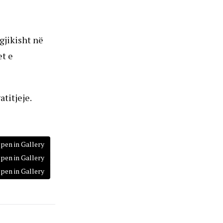
gjikisht në
et e
titjeje.
pen in Gallery
pen in Gallery
pen in Gallery