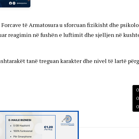
 Forcave të Armatosura u sforcuan fizikisht dhe psikolo
uar reagimin në fushën e luftimit dhe sjelljen në kusht
htarakët tanë treguan karakter dhe nivel të lartë përga
O
O
O