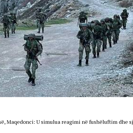
ë, Maqedonci: U simulua reagimi në fushëluftim dhe sj