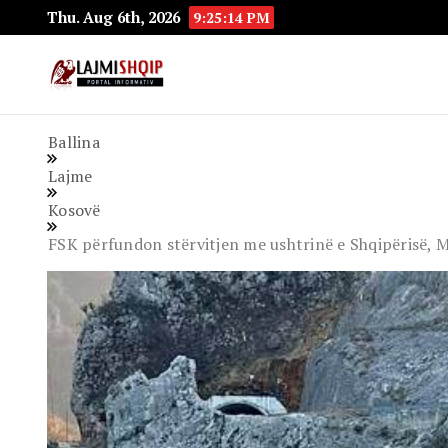
Thu. Aug 6th, 2026
9:25:15 PM
Lajmishqip.net
Lajmishqip
Ballina
Lajme
Kosovë
FSK përfundon stërvitjen me ushtrinë e Shqipërisë, M