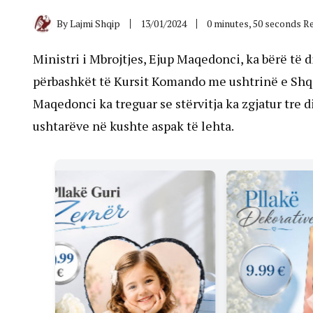
By
Lajmi Shqip
13/01/2024
0 minutes, 50 seconds R
Ministri i Mbrojtjes, Ejup Maqedonci, ka bërë të d
përbashkët të Kursit Komando me ushtrinë e Shq
Maqedonci ka treguar se stërvitja ka zgjatur tre d
ushtarëve në kushte aspak të lehta.