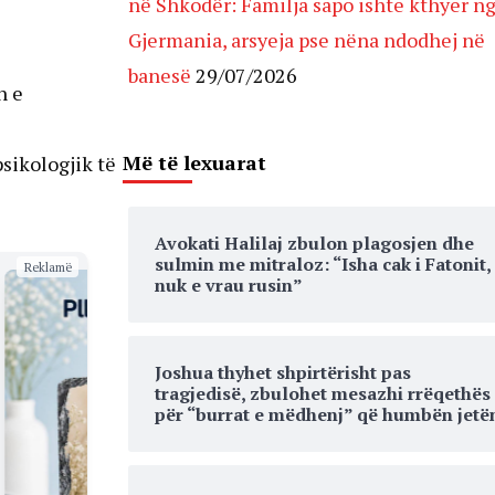
në Shkodër: Familja sapo ishte kthyer n
Gjermania, arsyeja pse nëna ndodhej në
banesë
29/07/2026
n e
Më të lexuarat
psikologjik të
Avokati Halilaj zbulon plagosjen dhe
sulmin me mitraloz: “Isha cak i Fatonit,
Reklamë
nuk e vrau rusin”
Joshua thyhet shpirtërisht pas
tragjedisë, zbulohet mesazhi rrëqethës
për “burrat e mëdhenj” që humbën jetë