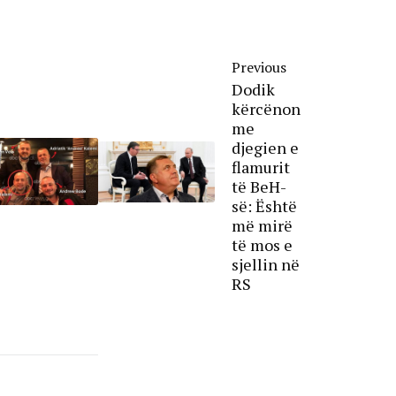
Previous
Dodik
kërcënon
me
djegien e
flamurit
të BeH-
së: Është
më mirë
të mos e
sjellin në
RS