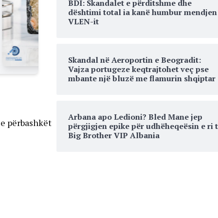
BDI: Skandalet e përditshme dhe
dështimi total ia kanë humbur mendjen
VLEN-it
Skandal në Aeroportin e Beogradit:
Vajza portugeze keqtrajtohet veç pse
mbante një bluzë me flamurin shqiptar
Arbana apo Ledioni? Bled Mane jep
 e përbashkët
përgjigjen epike për udhëheqeësin e ri 
Big Brother VIP Albania