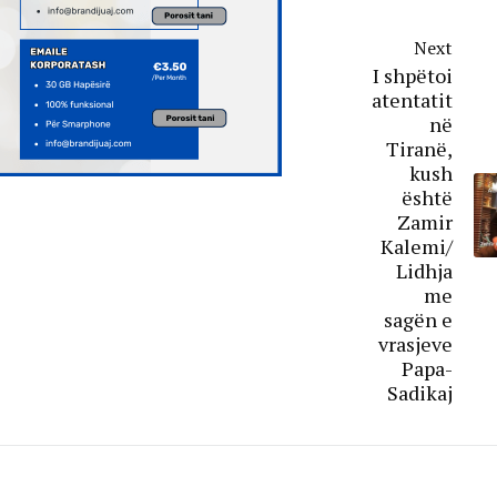
Next
I shpëtoi
atentatit
në
Tiranë,
kush
është
Zamir
Kalemi/
Lidhja
me
sagën e
vrasjeve
Papa-
Sadikaj