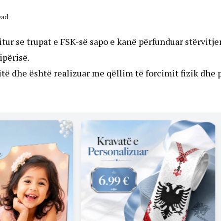
ead
itur se trupat e FSK-së sapo e kanë përfunduar stërvitje
ipërisë.
itë dhe është realizuar me qëllim të forcimit fizik dhe 