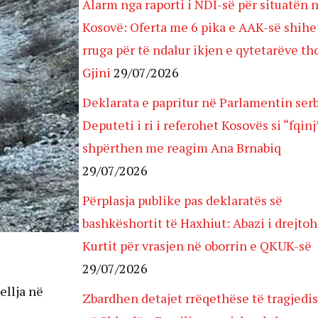
Alarm nga raporti i NDI-së për situatën 
Kosovë: Oferta me 6 pika e AAK-së shihet
rruga për të ndalur ikjen e qytetarëve th
Gjini
29/07/2026
Deklarata e papritur në Parlamentin serb
Deputeti i ri i referohet Kosovës si “fqinj
shpërthen me reagim Ana Brnabiq
29/07/2026
Përplasja publike pas deklaratës së
bashkëshortit të Haxhiut: Abazi i drejtoh
Kurtit për vrasjen në oborrin e QKUK-së
29/07/2026
ellja në
Zbardhen detajet rrëqethëse të tragjedi