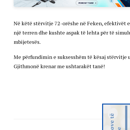
Në këtë stërvitje 72-orëshe në Feken, efektivët e
një terren dhe kushte aspak të lehta për të simul
mbijetesës.
Me përfundimin e suksesshëm të kësaj stërvitje us
Gjithmonë krenar me ushtarakët tanë!