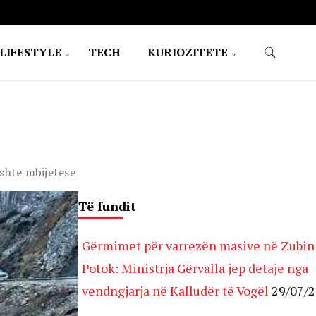
LIFESTYLE
TECH
KURIOZITETE
ushte mbijetese
Të fundit
Gërmimet për varrezën masive në Zubin
Potok: Ministrja Gërvalla jep detaje nga
vendngjarja në Kalludër të Vogël
29/07/