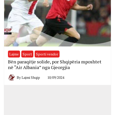
Lajme
Sport
Sporti vendor
Bën paraqitje solide, por Shqipëria mposhtet
në “Air Albania” nga Gjeorgjia
By
Lajmi Shqip
10/09/2024