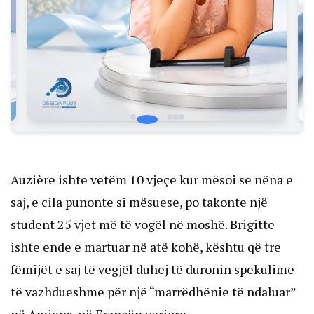
Auzière ishte vetëm 10 vjeçe kur mësoi se nëna e
saj, e cila punonte si mësuese, po takonte një
student 25 vjet më të vogël në moshë. Brigitte
ishte ende e martuar në atë kohë, kështu që tre
fëmijët e saj të vegjël duhej të duronin spekulime
të vazhdueshme për një “marrëdhënie të ndaluar”