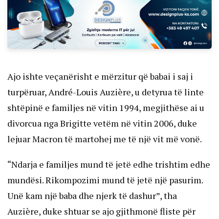
Ajo ishte veçanërisht e mërzitur që babai i saj i
turpëruar, André-Louis Auzière, u detyrua të linte
shtëpinë e familjes në vitin 1994, megjithëse ai u
divorcua nga Brigitte vetëm në vitin 2006, duke
lejuar Macron të martohej me të një vit më vonë.
“Ndarja e familjes mund të jetë edhe trishtim edhe
mundësi. Rikompozimi mund të jetë një pasurim.
Unë kam një baba dhe njerk të dashur”, tha
Auzière, duke shtuar se ajo gjithmonë fliste për