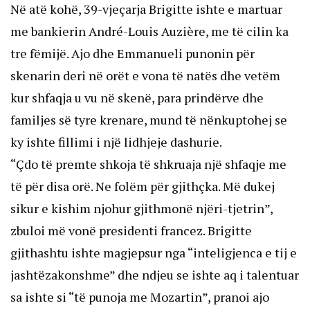
Në atë kohë, 39-vjeçarja Brigitte ishte e martuar
me bankierin André-Louis Auzière, me të cilin ka
tre fëmijë. Ajo dhe Emmanueli punonin për
skenarin deri në orët e vona të natës dhe vetëm
kur shfaqja u vu në skenë, para prindërve dhe
familjes së tyre krenare, mund të nënkuptohej se
ky ishte fillimi i një lidhjeje dashurie.
“Çdo të premte shkoja të shkruaja një shfaqje me
të për disa orë. Ne folëm për gjithçka. Më dukej
sikur e kishim njohur gjithmonë njëri-tjetrin”,
zbuloi më vonë presidenti francez. Brigitte
gjithashtu ishte magjepsur nga “inteligjenca e tij e
jashtëzakonshme” dhe ndjeu se ishte aq i talentuar
sa ishte si “të punoja me Mozartin”, pranoi ajo