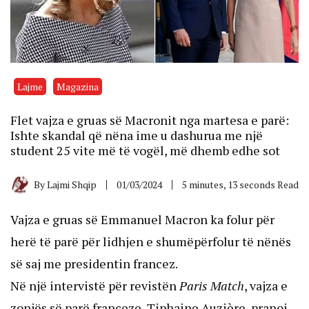
Lajme
Magazina
Flet vajza e gruas së Macronit nga martesa e parë:
Ishte skandal që nëna ime u dashurua me një
student 25 vite më të vogël, më dhemb edhe sot
By
Lajmi Shqip
01/03/2024
5 minutes, 13 seconds Read
Vajza e gruas së Emmanuel Macron ka folur për
herë të parë për lidhjen e shumëpërfolur të nënës
së saj me presidentin francez.
Në një intervistë për revistën
Paris Match
, vajza e
zonjës së parë franceze, Tiphaine Auzière, pranoi