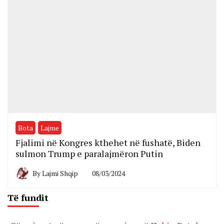
Bota
Lajme
Fjalimi në Kongres kthehet në fushatë, Biden
sulmon Trump e paralajmëron Putin
By
Lajmi Shqip
08/03/2024
Të fundit