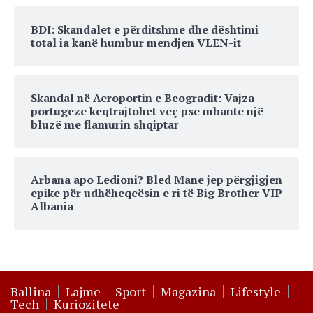
BDI: Skandalet e përditshme dhe dështimi
total ia kanë humbur mendjen VLEN-it
Skandal në Aeroportin e Beogradit: Vajza
portugeze keqtrajtohet veç pse mbante një
bluzë me flamurin shqiptar
Arbana apo Ledioni? Bled Mane jep përgjigjen
epike për udhëheqeësin e ri të Big Brother VIP
Albania
Ballina
Lajme
Sport
Magazina
Lifestyle
Tech
Kuriozitete