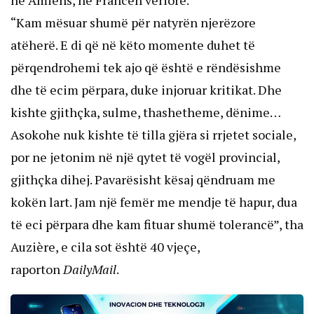
në Amiens, në Francën veriore.
“Kam mësuar shumë për natyrën njerëzore
atëherë. E di që në këto momente duhet të
përqendrohemi tek ajo që është e rëndësishme
dhe të ecim përpara, duke injoruar kritikat. Dhe
kishte gjithçka, sulme, thashetheme, dënime…
Asokohe nuk kishte të tilla gjëra si rrjetet sociale,
por ne jetonim në një qytet të vogël provincial,
gjithçka dihej. Pavarësisht kësaj qëndruam me
kokën lart. Jam një femër me mendje të hapur, dua
të eci përpara dhe kam fituar shumë tolerancë”, tha
Auzière, e cila sot është 40 vjeçe,
raporton
DailyMail
.