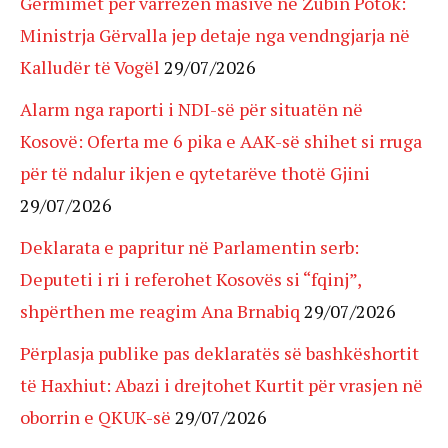
Gërmimet për varrezën masive në Zubin Potok:
Ministrja Gërvalla jep detaje nga vendngjarja në
Kalludër të Vogël
29/07/2026
Alarm nga raporti i NDI-së për situatën në
Kosovë: Oferta me 6 pika e AAK-së shihet si rruga
për të ndalur ikjen e qytetarëve thotë Gjini
29/07/2026
Deklarata e papritur në Parlamentin serb:
Deputeti i ri i referohet Kosovës si “fqinj”,
shpërthen me reagim Ana Brnabiq
29/07/2026
Përplasja publike pas deklaratës së bashkëshortit
të Haxhiut: Abazi i drejtohet Kurtit për vrasjen në
oborrin e QKUK-së
29/07/2026