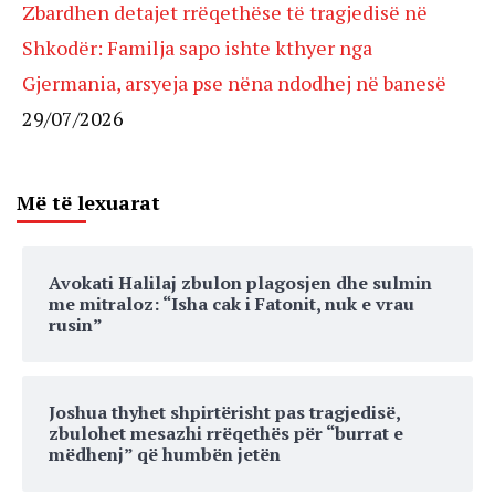
Zbardhen detajet rrëqethëse të tragjedisë në
Shkodër: Familja sapo ishte kthyer nga
Gjermania, arsyeja pse nëna ndodhej në banesë
29/07/2026
Më të lexuarat
Avokati Halilaj zbulon plagosjen dhe sulmin
me mitraloz: “Isha cak i Fatonit, nuk e vrau
rusin”
Joshua thyhet shpirtërisht pas tragjedisë,
zbulohet mesazhi rrëqethës për “burrat e
mëdhenj” që humbën jetën