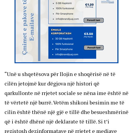
“Unë u shqetësova për llojin e shoqërisë në të
cilën jetojmë kur dëgjova një histori që
qarkullonte në rrjetet sociale se nëna ime është në
të vërtetë një burrë. Vetëm shikoni besimin me të
cilin është thënë një gjë e tillë dhe besueshmërinë
që i është dhënë një deklarate të tillë. Si t’i
rezistosh dezinformatave në rrjetet e mediave