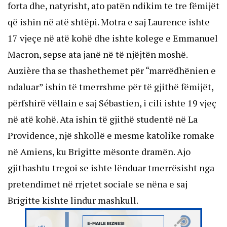
forta dhe, natyrisht, ato patën ndikim te tre fëmijët
që ishin në atë shtëpi. Motra e saj Laurence ishte
17 vjeçe në atë kohë dhe ishte kolege e Emmanuel
Macron, sepse ata janë në të njëjtën moshë.
Auzière tha se thashethemet për “marrëdhënien e
ndaluar” ishin të tmerrshme për të gjithë fëmijët,
përfshirë vëllain e saj Sébastien, i cili ishte 19 vjeç
në atë kohë. Ata ishin të gjithë studentë në La
Providence, një shkollë e mesme katolike romake
në Amiens, ku Brigitte mësonte dramën. Ajo
gjithashtu tregoi se ishte lënduar tmerrësisht nga
pretendimet në rrjetet sociale se nëna e saj
Brigitte kishte lindur mashkull.