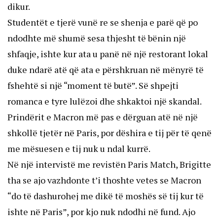
dikur.
Studentët e tjerë vunë re se shenja e parë që po
ndodhte më shumë sesa thjesht të bënin një
shfaqje, ishte kur ata u panë në një restorant lokal
duke ndarë atë që ata e përshkruan në mënyrë të
fshehtë si një “moment të butë”. Së shpejti
romanca e tyre lulëzoi dhe shkaktoi një skandal.
Prindërit e Macron më pas e dërguan atë në një
shkollë tjetër në Paris, por dëshira e tij për të qenë
me mësuesen e tij nuk u ndal kurrë.
Në një intervistë me revistën Paris Match, Brigitte
tha se ajo vazhdonte t’i thoshte vetes se Macron
“do të dashurohej me dikë të moshës së tij kur të
ishte në Paris”, por kjo nuk ndodhi në fund. Ajo