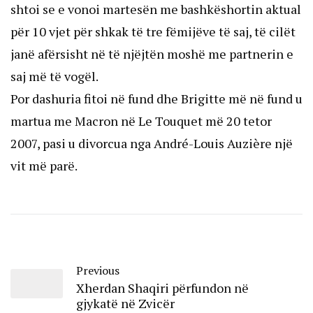
shtoi se e vonoi martesën me bashkëshortin aktual
për 10 vjet për shkak të tre fëmijëve të saj, të cilët
janë afërsisht në të njëjtën moshë me partnerin e
saj më të vogël.
Por dashuria fitoi në fund dhe Brigitte më në fund u
martua me Macron në Le Touquet më 20 tetor
2007, pasi u divorcua nga André-Louis Auzière një
vit më parë.
Previous
Xherdan Shaqiri përfundon në
gjykatë në Zvicër