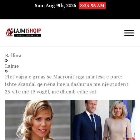
Sun. Aug 9th, 2026
8:33:57 AM
Lajmishqip.net
Lajmishqip
Ballina
Lajme
Flet vajza e gruas së Macronit nga martesa e parë:
Ishte skandal që nëna ime u dashurua me një student
25 vite më të vogël, më dhemb edhe sot