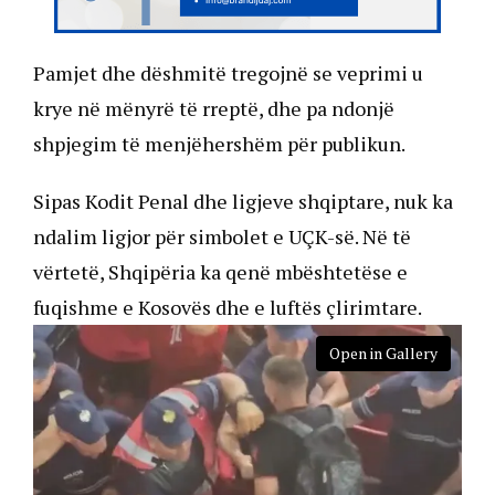
Pamjet dhe dëshmitë tregojnë se veprimi u
krye në mënyrë të rreptë, dhe pa ndonjë
shpjegim të menjëhershëm për publikun.
Sipas Kodit Penal dhe ligjeve shqiptare, nuk ka
ndalim ligjor për simbolet e UÇK-së. Në të
vërtetë, Shqipëria ka qenë mbështetëse e
fuqishme e Kosovës dhe e luftës çlirimtare.
Open in Gallery