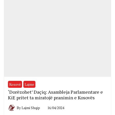
Kosovë
Lajme
‘Dorëzohet’ Daçiq: Asambleja Parlamentare e
KiE pritet ta miratojë pranimin e Kosovës
By
Lajmi Shqip
16/04/2024