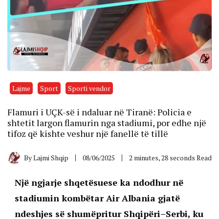
Lajme
Sport
Sporti vendor
Flamuri i UÇK-së i ndaluar në Tiranë: Policia e
shtetit largon flamurin nga stadiumi, por edhe një
tifoz që kishte veshur një fanellë të tillë
By
Lajmi Shqip
08/06/2025
2 minutes, 28 seconds Read
Një ngjarje shqetësuese ka ndodhur në
stadiumin kombëtar Air Albania gjatë
ndeshjes së shumëpritur Shqipëri–Serbi, ku