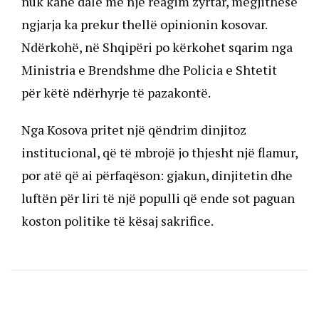
nuk kanë dalë me një reagim zyrtar, megjithëse
ngjarja ka prekur thellë opinionin kosovar.
Ndërkohë, në Shqipëri po kërkohet sqarim nga
Ministria e Brendshme dhe Policia e Shtetit
për këtë ndërhyrje të pazakontë.
Nga Kosova pritet një qëndrim dinjitoz
institucional, që të mbrojë jo thjesht një flamur,
por atë që ai përfaqëson: gjakun, dinjitetin dhe
luftën për liri të një populli që ende sot paguan
koston politike të kësaj sakrifice.