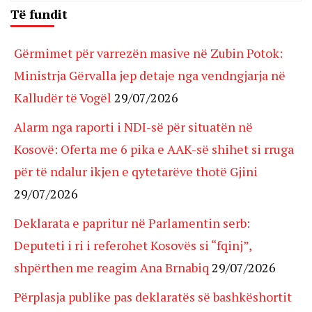
Të fundit
Gërmimet për varrezën masive në Zubin Potok:
Ministrja Gërvalla jep detaje nga vendngjarja në
Kalludër të Vogël
29/07/2026
Alarm nga raporti i NDI-së për situatën në
Kosovë: Oferta me 6 pika e AAK-së shihet si rruga
për të ndalur ikjen e qytetarëve thotë Gjini
29/07/2026
Deklarata e papritur në Parlamentin serb:
Deputeti i ri i referohet Kosovës si “fqinj”,
shpërthen me reagim Ana Brnabiq
29/07/2026
Përplasja publike pas deklaratës së bashkëshortit