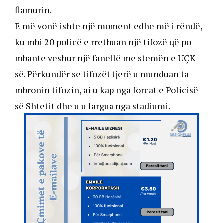
flamurin.
E më vonë ishte një moment edhe më i rëndë,
ku mbi 20 policë e rrethuan një tifozë që po
mbante veshur një fanellë me stemën e UÇK-
së. Përkundër se tifozët tjerë u munduan ta
mbronin tifozin, ai u kap nga forcat e Policisë
së Shtetit dhe u u largua nga stadiumi.