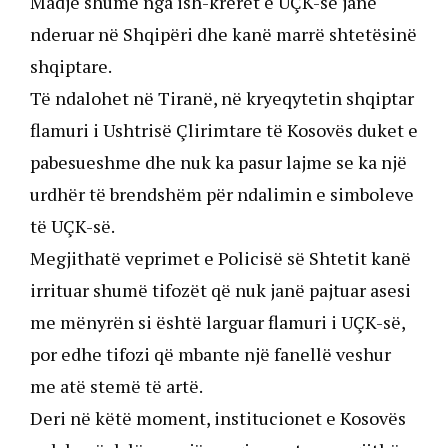
Madje shumë nga ish-krerët e UÇK-së janë
nderuar në Shqipëri dhe kanë marrë shtetësinë
shqiptare.
Të ndalohet në Tiranë, në kryeqytetin shqiptar
flamuri i Ushtrisë Çlirimtare të Kosovës duket e
pabesueshme dhe nuk ka pasur lajme se ka një
urdhër të brendshëm për ndalimin e simboleve
të UÇK-së.
Megjithatë veprimet e Policisë së Shtetit kanë
irrituar shumë tifozët që nuk janë pajtuar asesi
me mënyrën si është larguar flamuri i UÇK-së,
por edhe tifozi që mbante një fanellë veshur
me atë stemë të artë.
Deri në këtë moment, institucionet e Kosovës