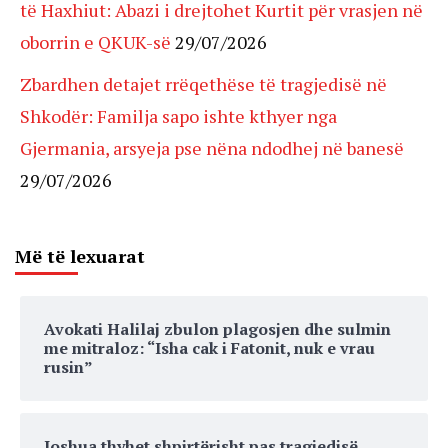
të Haxhiut: Abazi i drejtohet Kurtit për vrasjen në
oborrin e QKUK-së
29/07/2026
Zbardhen detajet rrëqethëse të tragjedisë në
Shkodër: Familja sapo ishte kthyer nga
Gjermania, arsyeja pse nëna ndodhej në banesë
29/07/2026
Më të lexuarat
Avokati Halilaj zbulon plagosjen dhe sulmin
me mitraloz: “Isha cak i Fatonit, nuk e vrau
rusin”
Joshua thyhet shpirtërisht pas tragjedisë,