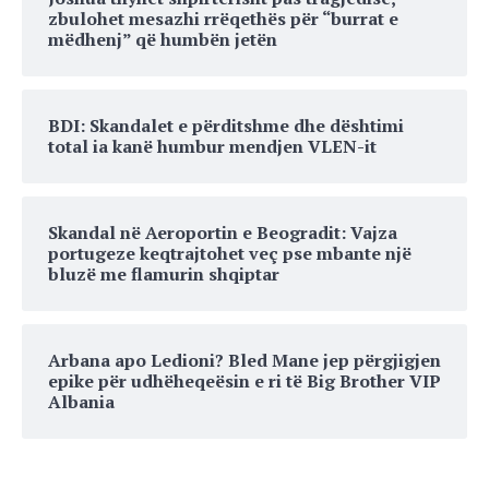
zbulohet mesazhi rrëqethës për “burrat e
mëdhenj” që humbën jetën
BDI: Skandalet e përditshme dhe dështimi
total ia kanë humbur mendjen VLEN-it
Skandal në Aeroportin e Beogradit: Vajza
portugeze keqtrajtohet veç pse mbante një
bluzë me flamurin shqiptar
Arbana apo Ledioni? Bled Mane jep përgjigjen
epike për udhëheqeësin e ri të Big Brother VIP
Albania