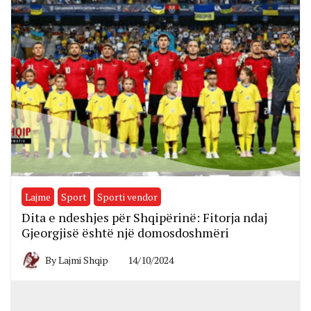
Lajme
Sport
Sporti vendor
Dita e ndeshjes për Shqipërinë: Fitorja ndaj
Gjeorgjisë është një domosdoshmëri
By
Lajmi Shqip
14/10/2024