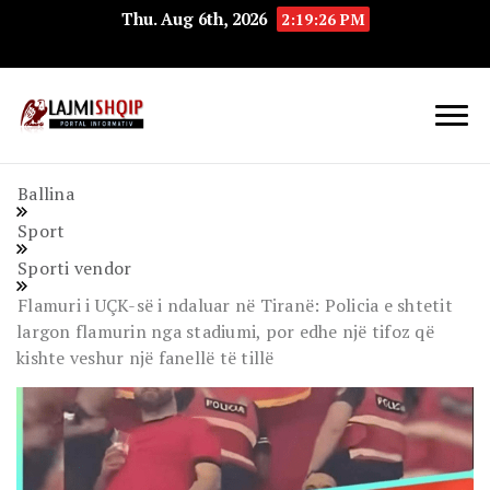
Thu. Aug 6th, 2026
2:19:27 PM
Lajmishqip.net
Lajmishqip
Ballina
Sport
Sporti vendor
Flamuri i UÇK-së i ndaluar në Tiranë: Policia e shtetit
largon flamurin nga stadiumi, por edhe një tifoz që
kishte veshur një fanellë të tillë